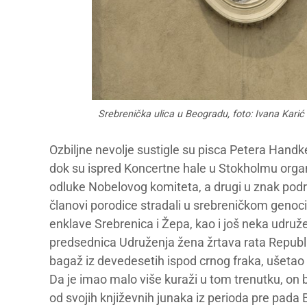
Srebrenička ulica u Beogradu, foto: Ivana Karić
Ozbiljne nevolje sustigle su pisca Petera Hand
dok su ispred Koncertne hale u Stokholmu orga
odluke Nobelovog komiteta, a drugi u znak podrš
članovi porodice stradali u srebreničkom genoci
enklave Srebrenica i Žepa, kao i još neka udruženj
predsednica Udruženja žena žrtava rata Republik
bagaž iz devedesetih ispod crnog fraka, ušetao
Da je imao malo više kuraži u tom trenutku, on 
od svojih književnih junaka iz perioda pre pada