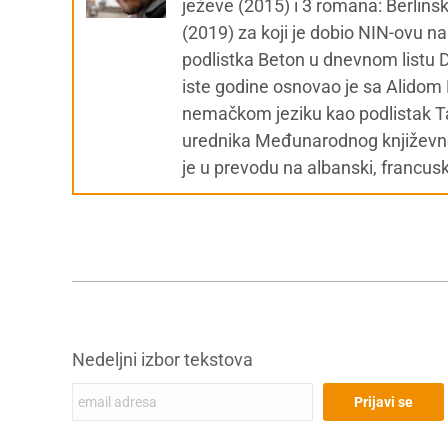
ježeve (2015) i 3 romana: Berlins
(2019) za koji je dobio NIN-ovu n
podlistka Beton u dnevnom listu
iste godine osnovao je sa Alidom B
nemačkom jeziku kao podlistak T
urednika Međunarodnog književnog
je u prevodu na albanski, francus
Nedeljni izbor tekstova