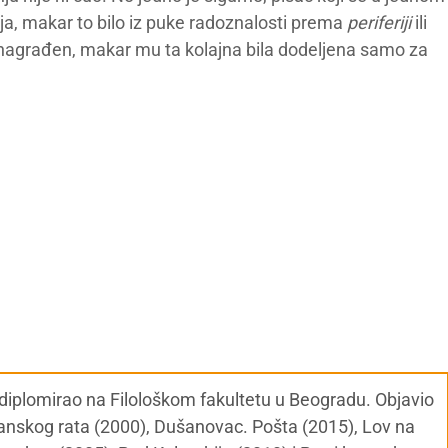
lja, makar to bilo iz puke radoznalosti prema
periferiji
ili
i nagrađen, makar mu ta kolajna bila dodeljena samo za
, diplomirao na Filološkom fakultetu u Beogradu. Objavio
đanskog rata (2000), Dušanovac. Pošta (2015), Lov na