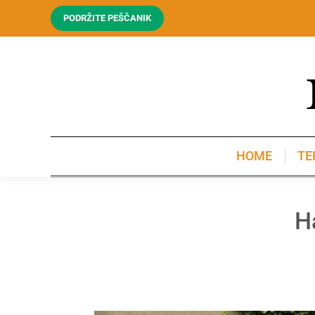
PODRŽITE PEŠČANIK
HOME
TE
HOME
TE
H