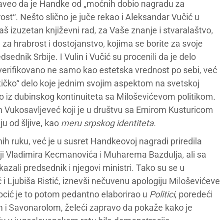
 naveo da je Handke od „moćnih dobio nagradu za
st“. Nešto slično je juče rekao i Aleksandar Vučić u
aš izuzetan književni rad, za Vaše znanje i stvaralaštvo,
 za hrabrost i dostojanstvo, kojima se borite za svoje
sednik Srbije. I Vulin i Vučić su procenili da je delo
rifikovano ne samo kao estetska vrednost po sebi, već
stičko“ delo koje jednim svojim aspektom na svetskoj
ekao iz dubinskog kontinuiteta sa Miloševićevom politikom.
an Vukosavljeveć koji je u društvu sa Emirom Kusturicom
u od šljive, kao
meru srpskog identiteta
.
enih ruku, već je u susret Handkeovoj nagradi priredila
žiji Vladimira Kecmanovića i Muharema Bazdulja, ali sa
zali predsednik i njegovi ministri. Tako su se u
 i Ljubiša Ristić, iznevši nečuvenu apologiju Miloševićeve
ocić je to potom pedantno elaborirao u
Politici
, poredeći
i Savonarolom, želeći zapravo da pokaže kako je