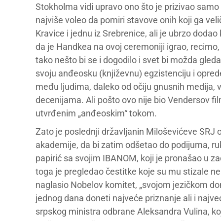
Stokholma vidi upravo ono što je prizivao samo d
najviše voleo da pomiri stavove onih koji ga vel
Kravice i jednu iz Srebrenice, ali je ubrzo dodao
da je Handkea na ovoj ceremoniji igrao, recimo, 
tako nešto bi se i dogodilo i svet bi možda gled
svoju anđeosku (književnu) egzistenciju i opre
među ljudima, daleko od očiju gnusnih medija, va
decenijama. Ali pošto ovo nije bio Vendersov f
utvrđenim „anđeoskim“ tokom.
Zato je poslednji državljanin Miloševićeve SRJ 
akademije, da bi zatim odšetao do podijuma, r
papirić sa svojim IBANOM, koji je pronašao u z
toga je pregledao čestitke koje su mu stizale nep
naglasio Nobelov komitet, „svojom jezičkom dom
jednog dana doneti najveće priznanje ali i najv
srpskog ministra odbrane Aleksandra Vulina, ko