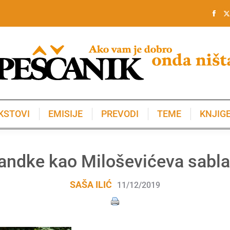
KSTOVI
EMISIJE
PREVODI
TEME
KNJIG
KSTOVI
EMISIJE
PREVODI
TEME
KNJIG
andke kao Miloševićeva sabla
SAŠA ILIĆ
11/12/2019