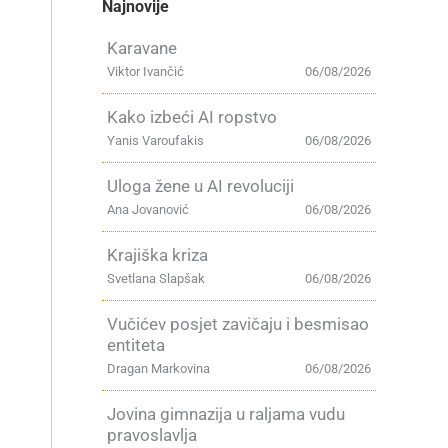
Najnovije
Karavane
Viktor Ivančić
06/08/2026
Kako izbeći AI ropstvo
Yanis Varoufakis
06/08/2026
Uloga žene u AI revoluciji
Ana Jovanović
06/08/2026
Krajiška kriza
Svetlana Slapšak
06/08/2026
Vučićev posjet zavičaju i besmisao
entiteta
Dragan Markovina
06/08/2026
Jovina gimnazija u raljama vudu
pravoslavlja