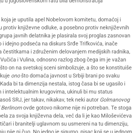
ju u jugoslovenskom ratu bila demonstracija
a koja je uputila apel Nobelovom komitetu, domaćoj i
ju protiv književne odluke, a posebno protiv neknjiževnih
grupa javnih delatnika je plasirala svoj proglas zasnovan
o i idejno podseća na diskurs Srđe Trifkovića, inače
a čestitkama i združenim delovanjem medijskih radnika,
Vučića i Vulina, odnosno razlog zbog čega im je važan
 što on na svetskoj sceni simbolizuje, a što se konstituiše
ikuje
ono
što domaća javnost u Srbiji brani po svaku
ada bi ta dimenzija nestala, istog časa bi se ugasilo i
 i intelektualnim krugovima, ukinuli bi mu status
soš SRJ, jer takav, nikakav, tek neki autor
Golmanovog
 Berlinom
ovde gotovo nikome nije ni potreban. Te stoga
bela za svoja književna dela, već da li je kao Miloševićeva
tičari i branitelji uglavnom su usmereni na tu dimenziju,
u nije ni čuo. No jedno je sigurno, pisac koji se u jednom