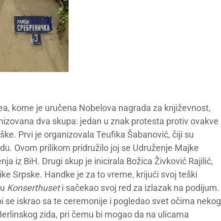
kea, kome je uručena Nobelova nagrada za književnost,
nizovana dva skupa: jedan u znak protesta protiv ovakve
ke. Prvi je organizovala Teufika Šabanović, čiji su
du. Ovom prilikom pridružilo joj se Udruženje Majke
a iz BiH. Drugi skup je inicirala Božica Živković Rajilić,
e Srpske. Handke je za to vreme, krijući svoj teški
 u
Konserthuset
i sačekao svoj red za izlazak na podijum.
bi se iskrao sa te ceremonije i pogledao svet očima nekog
 Berlinskog zida, pri čemu bi mogao da na ulicama