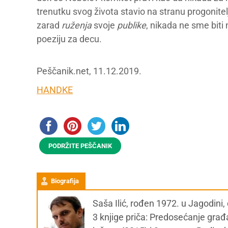
trenutku svog života stavio na stranu progonite
zarad
ruženja
svoje
publike
, nikada ne sme bit
poeziju za decu.
Peščanik.net, 11.12.2019.
HANDKE
PODRŽITE PEŠČANIK
Biografija
Saša Ilić, rođen 1972. u Jagodini
3 knjige priča: Predosećanje gra