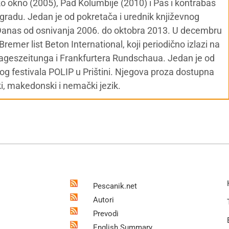
ko okno (2005), Pad Kolumbije (2010) i Pas i kontrabas
agradu. Jedan je od pokretača i urednik književnog
 Danas od osnivanja 2006. do oktobra 2013. U decembru
remer list Beton International, koji periodično izlazi na
ageszeitunga i Frankfurtera Rundschaua. Jedan je od
 festivala POLIP u Prištini. Njegova proza dostupna
ki, makedonski i nemački jezik.
Pescanik.net
Autori
Prevodi
English Summary