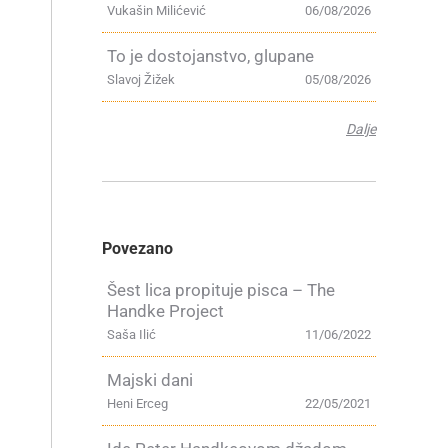
Vukašin Milićević
06/08/2026
To je dostojanstvo, glupane
Slavoj Žižek
05/08/2026
Dalje
Povezano
Šest lica propituje pisca – The
Handke Project
Saša Ilić
11/06/2022
Majski dani
Heni Erceg
22/05/2021