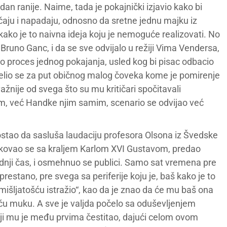
an ranije. Naime, tada je pokajnički izjavio kako bi
ičaju i napadaju, odnosno da sretne jednu majku iz
 kako je to naivna ideja koju je nemoguće realizovati. No
Bruno Ganc, i da se sve odvijalo u režiji Vima Vendersa,
ao proces jednog pokajanja, usled kog bi pisac odbacio
delio se za put običnog malog čoveka kome je pomirenje
žnije od svega što su mu kritičari spočitavali
ilm, već Handke njim samim, scenario se odvijao već
ostao da sasluša laudaciju profesora Olsona iz Švedske
ukovao se sa kraljem Karlom XVI Gustavom, predao
adnji čas, i osmehnuo se publici. Samo sat vremena pre
restano, pre svega sa periferije koju je, baš kako je to
išljatošću istražio“, kao da je znao da će mu baš ona
eću muku. A sve je valjda počelo sa oduševljenjem
ji mu je među prvima čestitao, dajući celom ovom