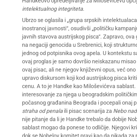
Handkeovo opredeljivanje za Miloševićevu opci
intelektualnog integriteta
.
Ubrzo se oglasila i „grupa srpskih intelektualac
inostranoj javnosti“, osudivši „političku kampan
javnih stavova austrijskog pisca“. Zapravo, ova 
na negaciji genocida u Srebrenici, koji strukturn
jednog od potpisnika ovog apela. U kontekstu s
ovaj proglas je samo dovršio neiskazanu misao 
ovaj pisac, ali ne njegov književni opus, već ono
upravo diskursom koji kod austrijskog pisca krit
cenu. A to je Handke kao Miloševićeva sablast. K
interesovanje za njega u beogradskim političkim
počasnog građanina Beograda i pocepali onaj pa
straha od penala
ili pisac scenarija za
Nebo nad
nije pitanje da li je Handke trebalo da dobije No
sablast mogao da ponese to odličije. Njegovi kri
dok se Nobelov komitet pravi kao da nikada za nj