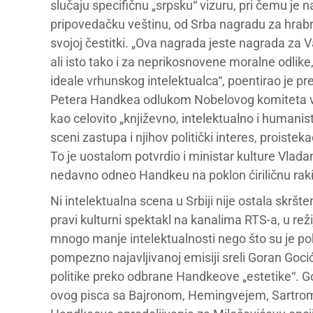
slučaju specifičnu „srpsku“ vizuru, pri čemu je
pripovedačku veštinu, od Srba nagradu za hrabro
svojoj čestitki. „Ova nagrada jeste nagrada za V
ali isto tako i za neprikosnovene moralne odlike,
ideale vrhunskog intelektualca“, poentirao je pred
Petera Handkea odlukom Nobelovog komiteta ve
kao celovito „književno, intelektualno i humani
sceni zastupa i njihov politički interes, proist
To je uostalom potvrdio i ministar kulture Vlad
nedavno odneo Handkeu na poklon ćiriličnu rakij
Ni intelektualna scena u Srbiji nije ostala skršt
pravi kulturni spektakl na kanalima RTS-a, u re
mnogo manje intelektualnosti nego što su je poka
pompezno najavljivanoj emisiji sreli Goran Gocić
politike preko odbrane Handkeove „estetike“. G
ovog pisca sa Bajronom, Hemingvejem, Sartrom 