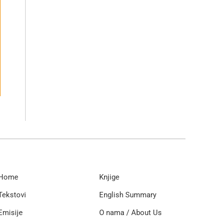
Home
Knjige
Tekstovi
English Summary
Emisije
O nama / About Us