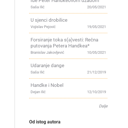
Ide Peter Handkeovom džadom
Saša Ilić
20/05/2021
U sjenci drobilice
Vojislav Pejović
19/05/2021
Forsiranje toka s(a)vesti: Rečna
putovanja Petera Handkea*
Branislav Jakovljević
10/05/2021
Udaranje dange
Saša Ilić
21/12/2019
Handke i Nobel
Dejan Ilić
12/10/2019
Dalje
Od istog autora