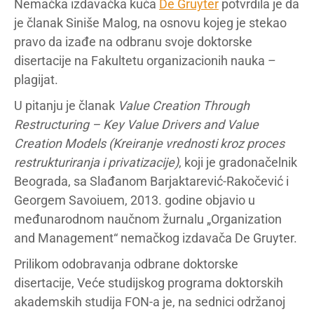
Nemačka izdavačka kuća
De Gruyter
potvrdila je da
je članak Siniše Malog, na osnovu kojeg je stekao
pravo da izađe na odbranu svoje doktorske
disertacije na Fakultetu organizacionih nauka –
plagijat.
U pitanju je članak
Value Creation Through
Restructuring – Key Value Drivers and Value
Creation Models
(Kreiranje vrednosti kroz proces
restrukturiranja i privatizacije)
, koji je gradonačelnik
Beograda, sa Slađanom Barjaktarević-Rakočević i
Georgem Savoiuem, 2013. godine objavio u
međunarodnom naučnom žurnalu „Organization
and Management“ nemačkog izdavača De Gruyter.
Prilikom odobravanja odbrane doktorske
disertacije, Veće studijskog programa doktorskih
akademskih studija FON-a je, na sednici održanoj