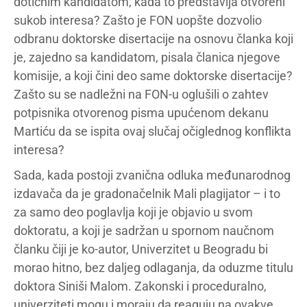
dotičnim kandidatom, kada to predstavlja otvoreni
sukob interesa? Zašto je FON uopšte dozvolio
odbranu doktorske disertacije na osnovu članka koji
je, zajedno sa kandidatom, pisala članica njegove
komisije, a koji čini deo same doktorske disertacije?
Zašto su se nadležni na FON-u oglušili o zahtev
potpisnika otvorenog pisma upućenom dekanu
Martiću da se ispita ovaj slučaj očiglednog konflikta
interesa?
Sada, kada postoji zvanična odluka međunarodnog
izdavača da je gradonačelnik Mali plagijator – i to
za samo deo poglavlja koji je objavio u svom
doktoratu, a koji je sadržan u spornom naučnom
članku čiji je ko-autor, Univerzitet u Beogradu bi
morao hitno, bez daljeg odlaganja, da oduzme titulu
doktora Siniši Malom. Zakonski i proceduralno,
univerziteti mogu i moraju da reaguju na ovakve