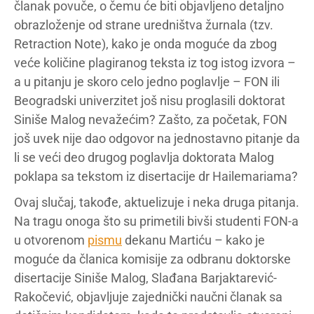
članak povuče, o čemu će biti objavljeno detaljno
obrazloženje od strane uredništva žurnala (tzv.
Retraction Note), kako je onda moguće da zbog
veće količine plagiranog teksta iz tog istog izvora –
a u pitanju je skoro celo jedno poglavlje – FON ili
Beogradski univerzitet još nisu proglasili doktorat
Siniše Malog nevažećim? Zašto, za početak, FON
još uvek nije dao odgovor na jednostavno pitanje da
li se veći deo drugog poglavlja doktorata Malog
poklapa sa tekstom iz disertacije dr Hailemariama?
Ovaj slučaj, takođe, aktuelizuje i neka druga pitanja.
Na tragu onoga što su primetili bivši studenti FON-a
u otvorenom
pismu
dekanu Martiću – kako je
moguće da članica komisije za odbranu doktorske
disertacije Siniše Malog, Slađana Barjaktarević-
Rakočević, objavljuje zajednički naučni članak sa