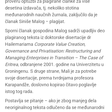
proveru optužbi za plagirane članke za više
desetina izdavača, tj. nekoliko stotina
međunarodnih naučnih žurnala, zaključilo da je
članak Siniše Malog – plagijat.
Sporni članak gospodina Malog sadrži upadljiv deo
plagiranog teksta iz doktorske disertacije dr
Hailemariama
Corporate Value Creation,
Governance and Privatisation: Restructuring and
Managing Enterprises in Transition – The Case of
Eritrea
, odbranjene 2001. godine na Univerzitetu u
Groningenu. S druge strane, Mali je za potrebe
svoje disertacije, prema tvrdnjama profesora
Karapandže, doslovno kopirao čitavo poglavlje
istog tog rada.
Postavlja se pitanje – ako je zbog manjeg dela
neoriginalnog teksta odlučeno da se međunarodni