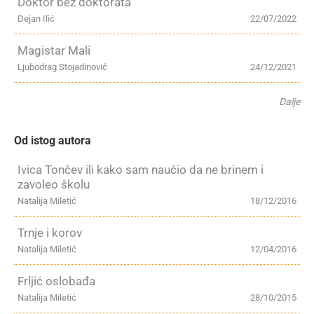
Doktor bez doktorata
Dejan Ilić
22/07/2022
Magistar Mali
Ljubodrag Stojadinović
24/12/2021
Dalje
Od istog autora
Ivica Tončev ili kako sam naučio da ne brinem i
zavoleo školu
Natalija Miletić
18/12/2016
Trnje i korov
Natalija Miletić
12/04/2016
Frljić oslobađa
Natalija Miletić
28/10/2015