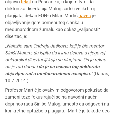
objavio
tekst
na Peščaniku, u kojem tvrdi da
doktorska disertacija Malog sadrži veliki broj
plagijata, dekan FON-a Milan Martić
naveo
je
objavljivanje gore pomenutog članka u
međunarodnom žurnalu kao dokaz „valjanosti“
disertacije:
„Naložio sam Ondreju Jaškovu, koji je bio mentor
Siniši Malom, da ispita da li ima delova u njegovoj
doktorskoj disertaciji koju su plagirani. On je rekao
da je rad dobar i
da je na osnovu tog doktorata
objavljen rad u međunarodnom časopisu.
“
(Danas,
10.7.2014.)
Profesor Martić je ovakvim odgovorom pokušao da
zameni teze fokusirajući se na navodni naučni
doprinos rada Siniše Malog, umesto da odgovori na
konkretne optužbe o plagijatu. Martić je takođe deo