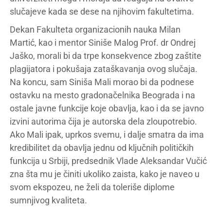
slučajeve kada se dese na njihovim fakultetima.
Dekan Fakulteta organizacionih nauka Milan
Martić, kao i mentor Siniše Malog Prof. dr Ondrej
Jaško, morali bi da trpe konsekvence zbog zaštite
plagijatora i pokušaja zataškavanja ovog slučaja.
Na koncu, sam Siniša Mali morao bi da podnese
ostavku na mesto gradonačelnika Beograda i na
ostale javne funkcije koje obavlja, kao i da se javno
izvini autorima čija je autorska dela zloupotrebio.
Ako Mali ipak, uprkos svemu, i dalje smatra da ima
kredibilitet da obavlja jednu od ključnih političkih
funkcija u Srbiji, predsednik Vlade Aleksandar Vučić
zna šta mu je činiti ukoliko zaista, kako je naveo u
svom ekspozeu, ne želi da toleriše diplome
sumnjivog kvaliteta.