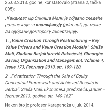
25.03.2013. godine, konstatovalo (strana 2, tačka
005):
„Кандидат мр Синиша Мали је објавио следеће
радове који га
квалификују
(prim.aut) да може
да одбрани докторску дисертацију:
1. „Value Creation Through Restructuring – Key
Value Drivers and Value Creation Models“, Siniša
Mali, Slađana Barjaktarević Rakočević, Gheorghe
Savoiu, Organization and Management, Volume 4,
Issue 173, February 2013, str. 109-120.
2. „Privatization Through the Sale of Equity –
Conceptual Framework and Achieved Results in
Serbia“, Siniša Mali, Ekonomika preduzeća, januar –
februar 2013. godine, str. 149-162“
Nakon što je profesor Karapandža u julu 2014.