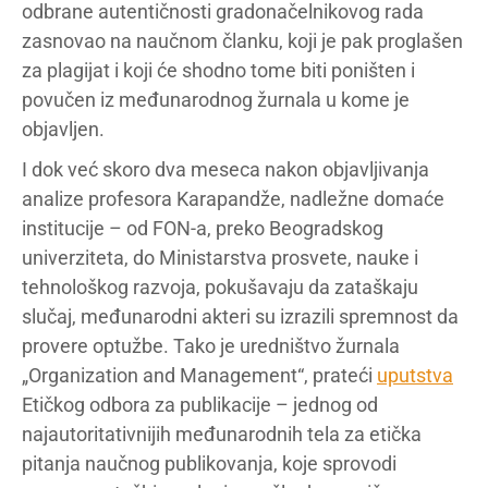
odbrane autentičnosti gradonačelnikovog rada
zasnovao na naučnom članku, koji je pak proglašen
za plagijat i koji će shodno tome biti poništen i
povučen iz međunarodnog žurnala u kome je
objavljen.
I dok već skoro dva meseca nakon objavljivanja
analize profesora Karapandže, nadležne domaće
institucije – od FON-a, preko Beogradskog
univerziteta, do Ministarstva prosvete, nauke i
tehnološkog razvoja, pokušavaju da zataškaju
slučaj, međunarodni akteri su izrazili spremnost da
provere optužbe. Tako je uredništvo žurnala
„Organization and Management“, prateći
uputstva
Etičkog odbora za publikacije – jednog od
najautoritativnijih međunarodnih tela za etička
pitanja naučnog publikovanja, koje sprovodi