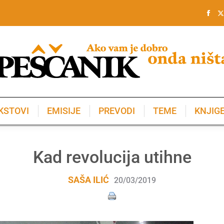
KSTOVI
EMISIJE
PREVODI
TEME
KNJIG
KSTOVI
EMISIJE
PREVODI
TEME
KNJIG
Kad revolucija utihne
SAŠA ILIĆ
20/03/2019