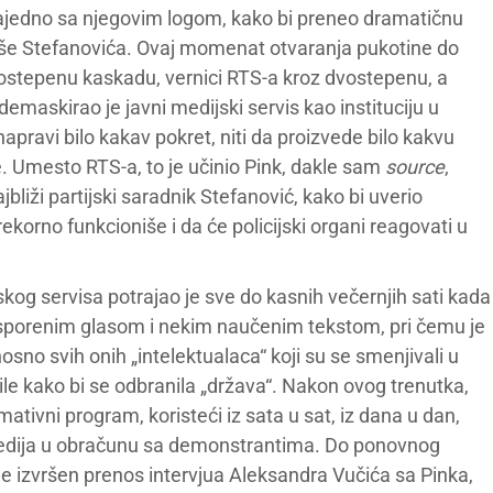
ajedno sa njegovim logom, kako bi preneo dramatičnu
ojše Stefanovića. Ovaj momenat otvaranja pukotine do
 trostepenu kaskadu, vernici RTS-a kroz dvostepenu, a
demaskirao je javni medijski servis kao instituciju u
apravi bilo kakav pokret, niti da proizvede bilo kakvu
. Umesto RTS-a, to je učinio Pink, dakle sam
source
,
jbliži partijski saradnik Stefanović, kako bi uverio
korno funkcioniše i da će policijski organi reagovati u
og servisa potrajao je sve do kasnih večernjih sati kada
 usporenim glasom i nekim naučenim tekstom, pri čemu je
sno svih onih „intelektualaca“ koji su se smenjivali u
sile kako bi se odbranila „država“. Nakon ovog trenutka,
ativni program, koristeći iz sata u sat, iz dana u dan,
edija u obračunu sa demonstrantima. Do ponovnog
e izvršen prenos intervjua Aleksandra Vučića sa Pinka,