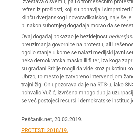
izveštava o svemu, pa i o tromesečnim protesti
refren iz prošlosti, koji su ponavljali simpatize
klinču dverjanskog i novoradikalskog, najviše je 
bi nakon subotnjeg događaja morao da se reset
Ovaj događaj pokazao je bezidejnost
nedverjan
preuzimanja govornice na protestu, ali i rešenost
ogolio stanje u kome se nalazi medijski javni se
neka demokratska maska ili filter, iza koga za
su građani Srbije mogli da vide kroz pukotinu ko
Ubrzo, to mesto je zatvoreno intervencijom žan
trajni žig. On upozorava da je na RTS-u, iako S
pohvalio Vučić, izvršena mnogo dublja uzurpacij
se već postojeći resursi i demokratske instituc
Peščanik.net, 20.03.2019.
PROTESTI 2018/19.