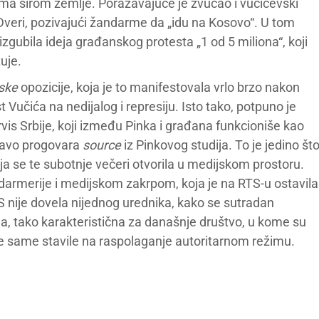
ma širom zemlje. Poražavajuće je zvučao i vučićevski
ri Dveri, pozivajući žandarme da „idu na Kosovo“. U tom
izgubila ideja građanskog protesta „1 od 5 miliona“, koji
uje.
ske
opozicije, koja je to manifestovala vrlo brzo nakon
 Vučića na nedijalog i represiju. Isto tako, potpuno je
rvis Srbije, koji između Pinka i građana funkcioniše kao
pravo progovara
source
iz Pinkovog studija. To je jedino št
ja se te subotnje večeri otvorila u medijskom prostoru.
darmerije i medijskom zakrpom, koja je na RTS-u ostavila
NS nije dovela nijednog urednika, kako se sutradan
a, tako karakteristična za današnje društvo, u kome su
ije same stavile na raspolaganje autoritarnom režimu.