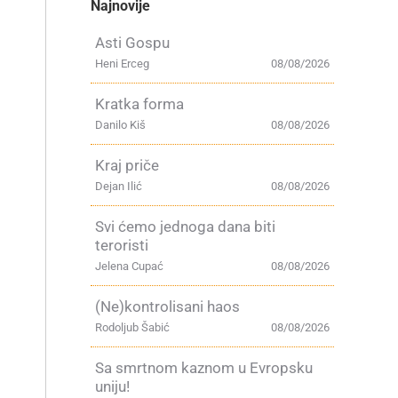
Najnovije
Asti Gospu
Heni Erceg
08/08/2026
Kratka forma
Danilo Kiš
08/08/2026
Kraj priče
Dejan Ilić
08/08/2026
Svi ćemo jednoga dana biti
teroristi
Jelena Cupać
08/08/2026
(Ne)kontrolisani haos
Rodoljub Šabić
08/08/2026
Sa smrtnom kaznom u Evropsku
uniju!