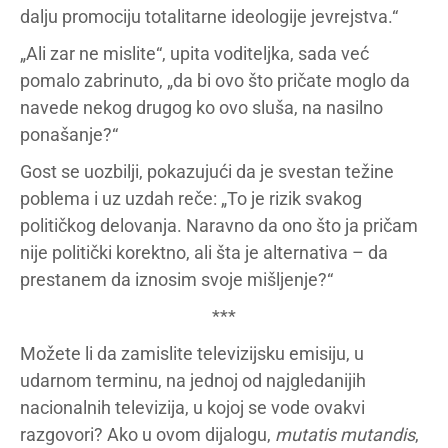
dalju promociju totalitarne ideologije jevrejstva.“
„Ali zar ne mislite“, upita voditeljka, sada već
pomalo zabrinuto, „da bi ovo što pričate moglo da
navede nekog drugog ko ovo sluša, na nasilno
ponašanje?“
Gost se uozbilji, pokazujući da je svestan težine
poblema i uz uzdah reče: „To je rizik svakog
političkog delovanja. Naravno da ono što ja pričam
nije politički korektno, ali šta je alternativa – da
prestanem da iznosim svoje mišljenje?“
***
Možete li da zamislite televizijsku emisiju, u
udarnom terminu, na jednoj od najgledanijih
nacionalnih televizija, u kojoj se vode ovakvi
razgovori? Ako u ovom dijalogu,
mutatis mutandis
,