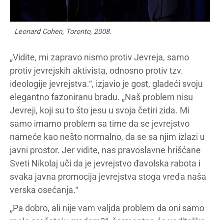
Leonard Cohen, Toronto, 2008.
„Vidite, mi zapravo nismo protiv Jevreja, samo
protiv jevrejskih aktivista, odnosno protiv tzv.
ideologije jevrejstva.“, izjavio je gost, gladeći svoju
elegantno fazoniranu bradu. „Naš problem nisu
Jevreji, koji su to što jesu u svoja četiri zida. Mi
samo imamo problem sa time da se jevrejstvo
nameće kao nešto normalno, da se sa njim izlazi u
javni prostor. Jer vidite, nas pravoslavne hrišćane
Sveti Nikolaj uči da je jevrejstvo đavolska rabota i
svaka javna promocija jevrejstva stoga vređa naša
verska osećanja.“
„Pa dobro, ali nije vam valjda problem da oni samo