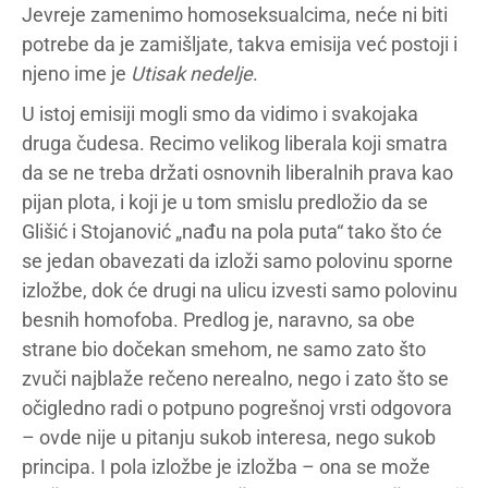
Jevreje zamenimo homoseksualcima, neće ni biti
potrebe da je zamišljate, takva emisija već postoji i
njeno ime je
Utisak nedelje
.
U istoj emisiji mogli smo da vidimo i svakojaka
druga čudesa. Recimo velikog liberala koji smatra
da se ne treba držati osnovnih liberalnih prava kao
pijan plota, i koji je u tom smislu predložio da se
Glišić i Stojanović „nađu na pola puta“ tako što će
se jedan obavezati da izloži samo polovinu sporne
izložbe, dok će drugi na ulicu izvesti samo polovinu
besnih homofoba. Predlog je, naravno, sa obe
strane bio dočekan smehom, ne samo zato što
zvuči najblaže rečeno nerealno, nego i zato što se
očigledno radi o potpuno pogrešnoj vrsti odgovora
– ovde nije u pitanju sukob interesa, nego sukob
principa. I pola izložbe je izložba – ona se može