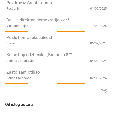
Pozdrav iz Amsterdama
Peščanik
01/09/2025
Da li je direktna demokratija kvir?
Vin Laura Pejak
11/08/2025
Posle homoseksualnosti
Dissent
06/09/2024
Ko se boji udžbenika „Biologija 8“?
Adriana Zaharijević
04/09/2024
Zašto sam otišao
Boban Stojanović
02/09/2024
Dalje
Od istog autora