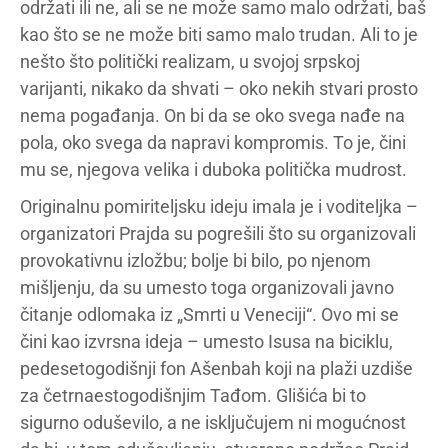
održati ili ne, ali se ne može samo malo održati, baš
kao što se ne može biti samo malo trudan. Ali to je
nešto što politički realizam, u svojoj srpskoj
varijanti, nikako da shvati – oko nekih stvari prosto
nema pogađanja. On bi da se oko svega nađe na
pola, oko svega da napravi kompromis. To je, čini
mu se, njegova velika i duboka politička mudrost.
Originalnu pomiriteljsku ideju imala je i voditeljka –
organizatori Prajda su pogrešili što su organizovali
provokativnu izložbu; bolje bi bilo, po njenom
mišljenju, da su umesto toga organizovali javno
čitanje odlomaka iz „Smrti u Veneciji“. Ovo mi se
čini kao izvrsna ideja – umesto Isusa na biciklu,
pedesetogodišnji fon Ašenbah koji na plaži uzdiše
za četrnaestogodišnjim Tađom. Glišića bi to
sigurno oduševilo, a ne isključujem ni mogućnost