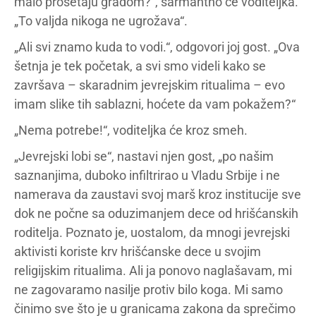
malo prošetaju gradom?“, šarmantno će voditeljka.
„To valjda nikoga ne ugrožava“.
„Ali svi znamo kuda to vodi.“, odgovori joj gost. „Ova
šetnja je tek početak, a svi smo videli kako se
završava – skaradnim jevrejskim ritualima – evo
imam slike tih sablazni, hoćete da vam pokažem?“
„Nema potrebe!“, voditeljka će kroz smeh.
„Jevrejski lobi se“, nastavi njen gost, „po našim
saznanjima, duboko infiltrirao u Vladu Srbije i ne
namerava da zaustavi svoj marš kroz institucije sve
dok ne počne sa oduzimanjem dece od hrišćanskih
roditelja. Poznato je, uostalom, da mnogi jevrejski
aktivisti koriste krv hrišćanske dece u svojim
religijskim ritualima. Ali ja ponovo naglašavam, mi
ne zagovaramo nasilje protiv bilo koga. Mi samo
činimo sve što je u granicama zakona da sprečimo