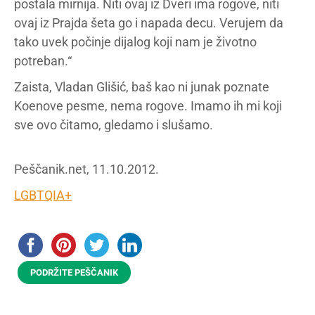
postala mirnija. Niti ovaj iz Dveri ima rogove, niti
ovaj iz Prajda šeta go i napada decu. Verujem da
tako uvek počinje dijalog koji nam je životno
potreban.“
Zaista, Vladan Glišić, baš kao ni junak poznate
Koenove pesme, nema rogove. Imamo ih mi koji
sve ovo čitamo, gledamo i slušamo.
Peščanik.net, 11.10.2012.
LGBTQIA+
PODRŽITE PEŠČANIK