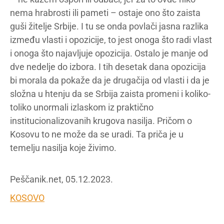
nema hrabrosti ili pameti – ostaje ono što zaista
guši žitelje Srbije. I tu se onda povlači jasna razlika
između vlasti i opozicije, to jest onoga što radi vlast
i onoga što najavljuje opozicija. Ostalo je manje od
dve nedelje do izbora. I tih desetak dana opozicija
bi morala da pokaže da je drugačija od vlasti i da je
složna u htenju da se Srbija zaista promeni i koliko-
toliko unormali izlaskom iz praktično
institucionalizovanih krugova nasilja. Pričom o
Kosovu to ne može da se uradi. Ta priča je u
temelju nasilja koje živimo.
Peščanik.net, 05.12.2023.
KOSOVO