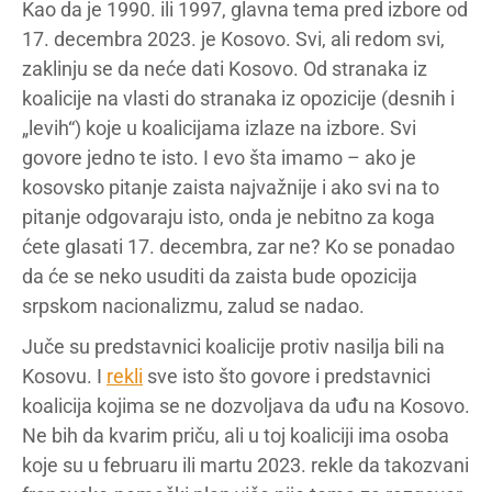
Kao da je 1990. ili 1997, glavna tema pred izbore od
17. decembra 2023. je Kosovo. Svi, ali redom svi,
zaklinju se da neće dati Kosovo. Od stranaka iz
koalicije na vlasti do stranaka iz opozicije (desnih i
„levih“) koje u koalicijama izlaze na izbore. Svi
govore jedno te isto. I evo šta imamo – ako je
kosovsko pitanje zaista najvažnije i ako svi na to
pitanje odgovaraju isto, onda je nebitno za koga
ćete glasati 17. decembra, zar ne? Ko se ponadao
da će se neko usuditi da zaista bude opozicija
srpskom nacionalizmu, zalud se nadao.
Juče su predstavnici koalicije protiv nasilja bili na
Kosovu. I
rekli
sve isto što govore i predstavnici
koalicija kojima se ne dozvoljava da uđu na Kosovo.
Ne bih da kvarim priču, ali u toj koaliciji ima osoba
koje su u februaru ili martu 2023. rekle da takozvani