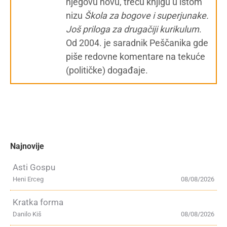
njegovu novu, treću knjigu u istom
nizu
Škola za bogove i superjunake.
Još priloga za drugačiji kurikulum
.
Od 2004. je saradnik Peščanika gde
piše redovne komentare na tekuće
(političke) događaje.
Najnovije
Asti Gospu
Heni Erceg
08/08/2026
Kratka forma
Danilo Kiš
08/08/2026