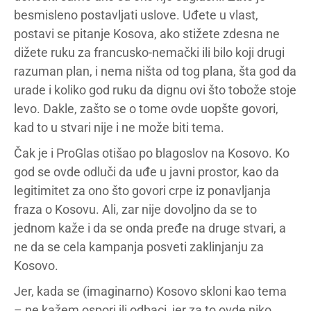
besmisleno postavljati uslove. Uđete u vlast,
postavi se pitanje Kosova, ako stižete zdesna ne
dižete ruku za francusko-nemački ili bilo koji drugi
razuman plan, i nema ništa od tog plana, šta god da
urade i koliko god ruku da dignu ovi što tobože stoje
levo. Dakle, zašto se o tome ovde uopšte govori,
kad to u stvari nije i ne može biti tema.
Čak je i ProGlas otišao po blagoslov na Kosovo. Ko
god se ovde odluči da uđe u javni prostor, kao da
legitimitet za ono što govori crpe iz ponavljanja
fraza o Kosovu. Ali, zar nije dovoljno da se to
jednom kaže i da se onda pređe na druge stvari, a
ne da se cela kampanja posveti zaklinjanju za
Kosovo.
Jer, kada se (imaginarno) Kosovo skloni kao tema
– ne kažem ospori ili odbaci, jer za to ovde niko