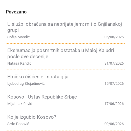
Povezano
U službi obračuna sa neprijateljem: mit o Gnjilanskoj
grupi
Sofija Mandić
05/08/2026
Ekshumacija posmrtnih ostataka u Maloj Kaludri
posle dve decenije
Nataša Kandić
31/07/2026
Etničko čišćenje i nostalgija
Ljubodrag Stojadinović
15/07/2026
Kosovo i Ustav Republike Srbije
Mijat Lakićević
17/06/2026
Ko je izgubio Kosovo?
Srđa Popović
09/06/2026