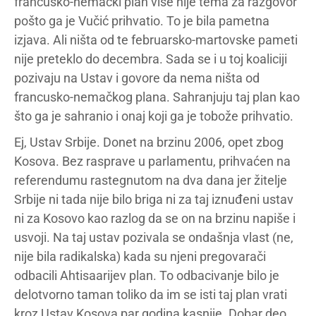
francusko-nemački plan više nije tema za razgovor
pošto ga je Vučić prihvatio. To je bila pametna
izjava. Ali ništa od te februarsko-martovske pameti
nije preteklo do decembra. Sada se i u toj koaliciji
pozivaju na Ustav i govore da nema ništa od
francusko-nemačkog plana. Sahranjuju taj plan kao
što ga je sahranio i onaj koji ga je tobože prihvatio.
Ej, Ustav Srbije. Donet na brzinu 2006, opet zbog
Kosova. Bez rasprave u parlamentu, prihvaćen na
referendumu rastegnutom na dva dana jer žitelje
Srbije ni tada nije bilo briga ni za taj iznuđeni ustav
ni za Kosovo kao razlog da se on na brzinu napiše i
usvoji. Na taj ustav pozivala se ondašnja vlast (ne,
nije bila radikalska) kada su njeni pregovarači
odbacili Ahtisaarijev plan. To odbacivanje bilo je
delotvorno taman toliko da im se isti taj plan vrati
kroz Ustav Kosova par godina kasnije. Dobar deo