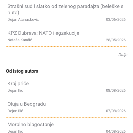
Strašni sud i slatko od zelenog paradajza (beleške s
puta)
Dejan Atanacković
03/06/2026
KPZ Dubrava: NATO i egzekucije
Nataša Kandić
25/05/2026
Dalje
Od istog autora
Kraj priče
Dejan Ilić
08/08/2026
Oluja u Beogradu
Dejan Ilić
07/08/2026
Moralno blagostanje
Dejan Ilić
04/08/2026