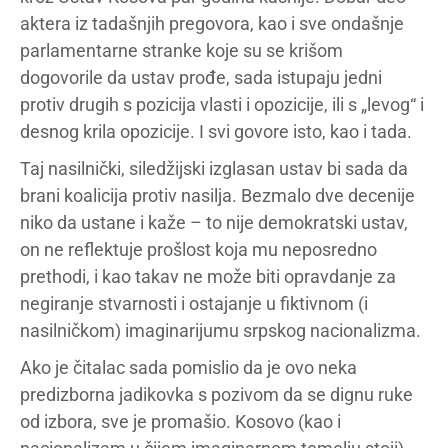
aktera iz tadašnjih pregovora, kao i sve ondašnje
parlamentarne stranke koje su se krišom
dogovorile da ustav prođe, sada istupaju jedni
protiv drugih s pozicija vlasti i opozicije, ili s „levog“ i
desnog krila opozicije. I svi govore isto, kao i tada.
Taj nasilnički, siledžijski izglasan ustav bi sada da
brani koalicija protiv nasilja. Bezmalo dve decenije
niko da ustane i kaže – to nije demokratski ustav,
on ne reflektuje prošlost koja mu neposredno
prethodi, i kao takav ne može biti opravdanje za
negiranje stvarnosti i ostajanje u fiktivnom (i
nasilničkom) imaginarijumu srpskog nacionalizma.
Ako je čitalac sada pomislio da je ovo neka
predizborna jadikovka s pozivom da se dignu ruke
od izbora, sve je promašio. Kosovo (kao i