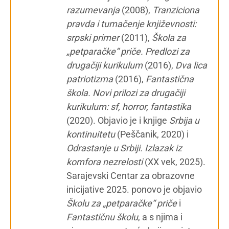
razumevanja
(2008),
Tranziciona
pravda i tumačenje književnosti:
srpski primer
(2011),
Škola za
„petparačke“ priče. Predlozi za
drugačiji kurikulum
(2016),
Dva lica
patriotizma
(2016),
Fantastična
škola. Novi prilozi za drugačiji
kurikulum: sf, horror, fantastika
(2020). Objavio je i knjige
Srbija u
kontinuitetu
(Peščanik, 2020) i
Odrastanje u Srbiji. Izlazak iz
komfora nezrelosti
(XX vek, 2025).
Sarajevski Centar za obrazovne
inicijative 2025. ponovo je objavio
Školu za „petparačke“ priče
i
Fantastičnu školu
, a s njima i