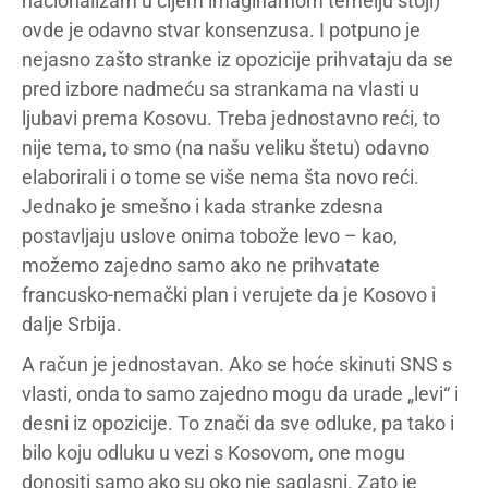
nacionalizam u čijem imaginarnom temelju stoji)
ovde je odavno stvar konsenzusa. I potpuno je
nejasno zašto stranke iz opozicije prihvataju da se
pred izbore nadmeću sa strankama na vlasti u
ljubavi prema Kosovu. Treba jednostavno reći, to
nije tema, to smo (na našu veliku štetu) odavno
elaborirali i o tome se više nema šta novo reći.
Jednako je smešno i kada stranke zdesna
postavljaju uslove onima tobože levo – kao,
možemo zajedno samo ako ne prihvatate
francusko-nemački plan i verujete da je Kosovo i
dalje Srbija.
A račun je jednostavan. Ako se hoće skinuti SNS s
vlasti, onda to samo zajedno mogu da urade „levi“ i
desni iz opozicije. To znači da sve odluke, pa tako i
bilo koju odluku u vezi s Kosovom, one mogu
donositi samo ako su oko nje saglasni. Zato je