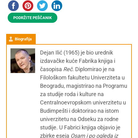
PODRŽITE PEŠČANIK
Biografija
Dejan Ilić (1965) je bio urednik
izdavačke kuće Fabrika knjiga i
časopisa
Reč
. Diplomirao je na
Filološkom fakultetu Univerziteta u
Beogradu, magistrirao na Programu
za studije roda i kulture na
Centralnoevropskom univerzitetu u
Budimpešti i doktorirao na istom
univerzitetu na Odseku za rodne
studije. U Fabrici knjiga objavio je
zbirke eseja
Osam i po ogleda iz