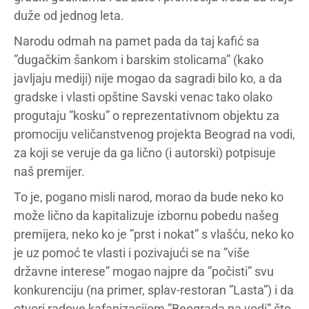
duže od jednog leta.
Narodu odmah na pamet pada da taj kafić sa
”dugačkim šankom i barskim stolicama” (kako
javljaju mediji) nije mogao da sagradi bilo ko, a da
gradske i vlasti opštine Savski venac tako olako
progutaju ”kosku” o reprezentativnom objektu za
promociju veličanstvenog projekta Beograd na vodi,
za koji se veruje da ga lično (i autorski) potpisuje
naš premijer.
To je, pogano misli narod, morao da bude neko ko
može lično da kapitalizuje izbornu pobedu našeg
premijera, neko ko je ”prst i nokat” s vlašću, neko ko
je uz pomoć te vlasti i pozivajući se na ”više
državne interese” mogao najpre da ”počisti” svu
konkurenciju (na primer, splav-restoran ”Lasta”) i da
otvori radove kafanizacijom ”Beograda na vodi” što,