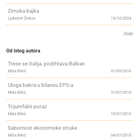
Zimska bajka
Ljubomir Živkov
13/12/2024
Dalje
Od istog autora
Trese se Italija, podrhtava Balkan
Miša Brkić
01/09/2016
Uloga bakra u bilansu EPS-a
Miša Brkić
21/07/2015
Trijumfalni poraz
Miša Brkić
13/07/2015
Sabornost ekonomske struke
Miša Brkić
04/07/2015