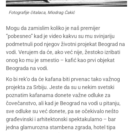
Fotografije čitalaca, Miodrag Ćakić
Mogu da zamislim koliko je naš premijer
”pobesneo” kad je video kakvu su mu svinjariju
podmetnuli pod njegov životni projekat Beograd na
vodi. Verujem da će, ako već nije, žestoko izribati
onog ko mu je smestio – kafić kao prvi objekat
Beograda na vodi.
Ko bi rek’o da će kafana biti prvenac tako važnog
projekta za Srbiju. Jeste da su u nekim svetski
poznatim kafanama donete važne odluke za
čovečanstvo, ali kad je Beograd na vodi u pitanju,
sve odluke su već donete, pa se očekivalo nešto
građevinski i arhitektonski spektakularno – bar
jedna glamurozna stambena zgrada, hotel tipa