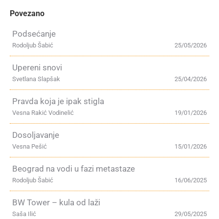
Povezano
Podsećanje
Rodoljub Šabić
25/05/2026
Upereni snovi
Svetlana Slapšak
25/04/2026
Pravda koja je ipak stigla
Vesna Rakić Vodinelić
19/01/2026
Dosoljavanje
Vesna Pešić
15/01/2026
Beograd na vodi u fazi metastaze
Rodoljub Šabić
16/06/2025
BW Tower – kula od laži
Saša Ilić
29/05/2025