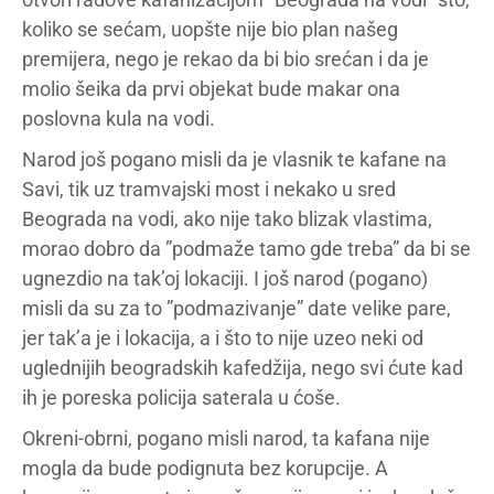
koliko se sećam, uopšte nije bio plan našeg
premijera, nego je rekao da bi bio srećan i da je
molio šeika da prvi objekat bude makar ona
poslovna kula na vodi.
Narod još pogano misli da je vlasnik te kafane na
Savi, tik uz tramvajski most i nekako u sred
Beograda na vodi, ako nije tako blizak vlastima,
morao dobro da ”podmaže tamo gde treba” da bi se
ugnezdio na tak’oj lokaciji. I još narod (pogano)
misli da su za to ”podmazivanje” date velike pare,
jer tak’a je i lokacija, a i što to nije uzeo neki od
uglednijih beogradskih kafedžija, nego svi ćute kad
ih je poreska policija saterala u ćoše.
Okreni-obrni, pogano misli narod, ta kafana nije
mogla da bude podignuta bez korupcije. A