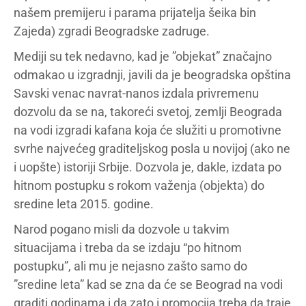
našem premijeru i parama prijatelja šeika bin
Zajeda) zgradi Beogradske zadruge.
Mediji su tek nedavno, kad je ”objekat” značajno
odmakao u izgradnji, javili da je beogradska opština
Savski venac navrat-nanos izdala privremenu
dozvolu da se na, takoreći svetoj, zemlji Beograda
na vodi izgradi kafana koja će služiti u promotivne
svrhe najvećeg graditeljskog posla u novijoj (ako ne
i uopšte) istoriji Srbije. Dozvola je, dakle, izdata po
hitnom postupku s rokom važenja (objekta) do
sredine leta 2015. godine.
Narod pogano misli da dozvole u takvim
situacijama i treba da se izdaju “po hitnom
postupku”, ali mu je nejasno zašto samo do
”sredine leta” kad se zna da će se Beograd na vodi
graditi godinama i da zato i promocija treba da traje