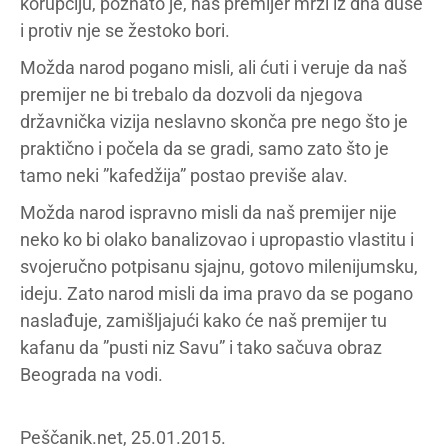
korupciju, poznato je, naš premijer mrzi iz dna duše
i protiv nje se žestoko bori.
Možda narod pogano misli, ali ćuti i veruje da naš
premijer ne bi trebalo da dozvoli da njegova
državnička vizija neslavno skonča pre nego što je
praktično i počela da se gradi, samo zato što je
tamo neki ”kafedžija” postao previše alav.
Možda narod ispravno misli da naš premijer nije
neko ko bi olako banalizovao i upropastio vlastitu i
svojeručno potpisanu sjajnu, gotovo milenijumsku,
ideju. Zato narod misli da ima pravo da se pogano
naslađuje, zamišljajući kako će naš premijer tu
kafanu da ”pusti niz Savu” i tako sačuva obraz
Beograda na vodi.
Peščanik.net, 25.01.2015.