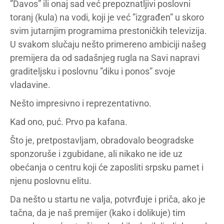
”Davos” ili onaj sad već prepoznatljivi poslovni
toranj (kula) na vodi, koji je već ”izgrađen” u skoro
svim jutarnjim programima prestoničkih televizija.
U svakom slučaju nešto primereno ambiciji našeg
premijera da od sadašnjeg rugla na Savi napravi
graditeljsku i poslovnu ”diku i ponos” svoje
vladavine.
Nešto impresivno i reprezentativno.
Kad ono, puć. Prvo pa kafana.
Što je, pretpostavljam, obradovalo beogradske
sponzoruše i zgubidane, ali nikako ne ide uz
obećanja o centru koji će zaposliti srpsku pamet i
njenu poslovnu elitu.
Da nešto u startu ne valja, potvrđuje i priča, ako je
tačna, da je naš premijer (kako i dolikuje) tim