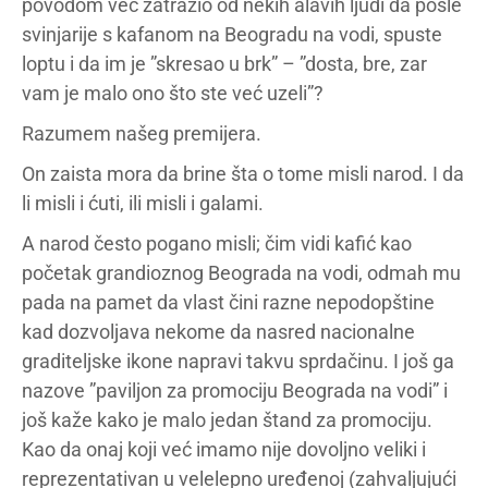
povodom već zatražio od nekih alavih ljudi da posle
svinjarije s kafanom na Beogradu na vodi, spuste
loptu i da im je ”skresao u brk” – ”dosta, bre, zar
vam je malo ono što ste već uzeli”?
Razumem našeg premijera.
On zaista mora da brine šta o tome misli narod. I da
li misli i ćuti, ili misli i galami.
A narod često pogano misli; čim vidi kafić kao
početak grandioznog Beograda na vodi, odmah mu
pada na pamet da vlast čini razne nepodopštine
kad dozvoljava nekome da nasred nacionalne
graditeljske ikone napravi takvu sprdačinu. I još ga
nazove ”paviljon za promociju Beograda na vodi” i
još kaže kako je malo jedan štand za promociju.
Kao da onaj koji već imamo nije dovoljno veliki i
reprezentativan u velelepno uređenoj (zahvaljujući