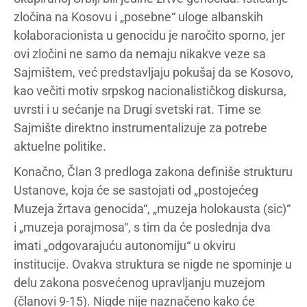
zločina na Kosovu i „posebne“ uloge albanskih
kolaboracionista u genocidu je naročito sporno, jer
ovi zločini ne samo da nemaju nikakve veze sa
Sajmištem, već predstavljaju pokušaj da se Kosovo,
kao večiti motiv srpskog nacionalističkog diskursa,
uvrsti i u sećanje na Drugi svetski rat. Time se
Sajmište direktno instrumentalizuje za potrebe
aktuelne politike.
Konačno, Član 3 predloga zakona definiše strukturu
Ustanove, koja će se sastojati od „postojećeg
Muzeja žrtava genocida“, „muzeja holokausta (sic)“
i „muzeja porajmosa“, s tim da će poslednja dva
imati „odgovarajuću autonomiju“ u okviru
institucije. Ovakva struktura se nigde ne spominje u
delu zakona posvećenog upravljanju muzejom
(članovi 9-15). Nigde nije naznačeno kako će