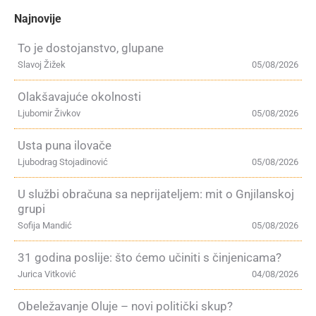
Najnovije
To je dostojanstvo, glupane
Slavoj Žižek
05/08/2026
Olakšavajuće okolnosti
Ljubomir Živkov
05/08/2026
Usta puna ilovače
Ljubodrag Stojadinović
05/08/2026
U službi obračuna sa neprijateljem: mit o Gnjilanskoj
grupi
Sofija Mandić
05/08/2026
31 godina poslije: što ćemo učiniti s činjenicama?
Jurica Vitković
04/08/2026
Obeležavanje Oluje – novi politički skup?