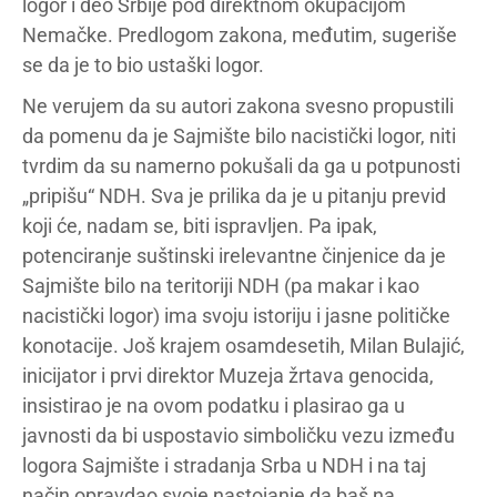
logor i deo Srbije pod direktnom okupacijom
Nemačke. Predlogom zakona, međutim, sugeriše
se da je to bio ustaški logor.
Ne verujem da su autori zakona svesno propustili
da pomenu da je Sajmište bilo nacistički logor, niti
tvrdim da su namerno pokušali da ga u potpunosti
„pripišu“ NDH. Sva je prilika da je u pitanju previd
koji će, nadam se, biti ispravljen. Pa ipak,
potenciranje suštinski irelevantne činjenice da je
Sajmište bilo na teritoriji NDH (pa makar i kao
nacistički logor) ima svoju istoriju i jasne političke
konotacije. Još krajem osamdesetih, Milan Bulajić,
inicijator i prvi direktor Muzeja žrtava genocida,
insistirao je na ovom podatku i plasirao ga u
javnosti da bi uspostavio simboličku vezu između
logora Sajmište i stradanja Srba u NDH i na taj
način opravdao svoje nastojanje da baš na