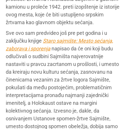
kamionu u proleće 1942. preti izopštenje iz istorije
ovog mesta, koje će biti ustupljeno srpskim
žrtvama kao glavnom objektu sećanja.
Sve ovo sam predvideo još pre pet godina i u
zaključku knjige
Staro sajmište: Mesto sećanja,
zaborava i sporenja
napisao da će oni koji budu
odlučivali o sudbini Sajmišta najverovatnije
nastaviti u pravcu zacrtanom u prošlosti, i umesto
da kreiraju novu kulturu sećanja, zasnovanu na
činenicama vezanim za žrtve logora Sajmište,
pokušati da među postojećim, problematičnim
interpretacijama pronađu najmanji zajednički
imenitelj, a Holokaust ostave na margini
kolektivnog sećanja. Izvesno je, dakle, da
osnivanjem Ustanove spomen-žrtve Sajmište,
umesto dostojnog spomen obeležja, dobija samo