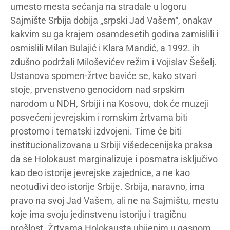
umesto mesta sećanja na stradale u logoru
Sajmište Srbija dobija „srpski Jad Vašem“, onakav
kakvim su ga krajem osamdesetih godina zamislili i
osmislili Milan Bulajić i Klara Mandić, a 1992. ih
zdušno podržali Miloševićev režim i Vojislav Šešelj.
Ustanova spomen-žrtve baviće se, kako stvari
stoje, prvenstveno genocidom nad srpskim
narodom u NDH, Srbiji i na Kosovu, dok će muzeji
posvećeni jevrejskim i romskim žrtvama biti
prostorno i tematski izdvojeni. Time će biti
institucionalizovana u Srbiji višedecenijska praksa
da se Holokaust marginalizuje i posmatra isključivo
kao deo istorije jevrejske zajednice, a ne kao
neotuđivi deo istorije Srbije. Srbija, naravno, ima
pravo na svoj Jad Vašem, ali ne na Sajmištu, mestu
koje ima svoju jedinstvenu istoriju i tragičnu
prošlost. Žrtvama Holokausta ubijenim u gasnom