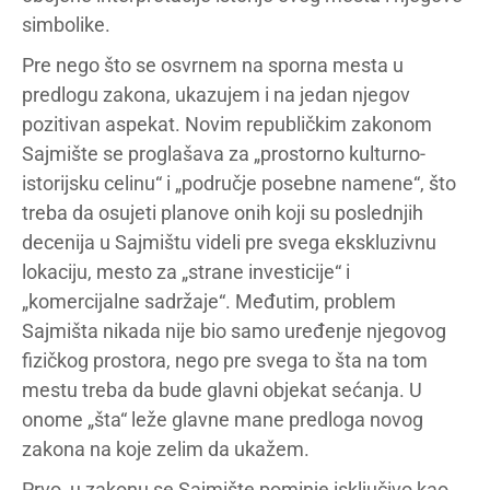
simbolike.
Pre nego što se osvrnem na sporna mesta u
predlogu zakona, ukazujem i na jedan njegov
pozitivan aspekat. Novim republičkim zakonom
Sajmište se proglašava za „prostorno kulturno-
istorijsku celinu“ i „područje posebne namene“, što
treba da osujeti planove onih koji su poslednjih
decenija u Sajmištu videli pre svega ekskluzivnu
lokaciju, mesto za „strane investicije“ i
„komercijalne sadržaje“. Međutim, problem
Sajmišta nikada nije bio samo uređenje njegovog
fizičkog prostora, nego pre svega to šta na tom
mestu treba da bude glavni objekat sećanja. U
onome „šta“ leže glavne mane predloga novog
zakona na koje zelim da ukažem.
Prvo, u zakonu se Sajmište pominje isključivo kao