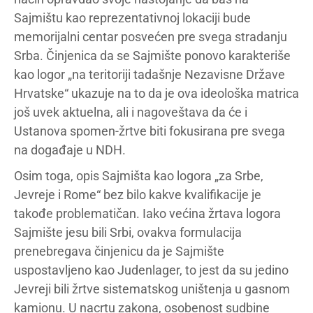
Sajmištu kao reprezentativnoj lokaciji bude
memorijalni centar posvećen pre svega stradanju
Srba. Činjenica da se Sajmište ponovo karakteriše
kao logor „na teritoriji tadašnje Nezavisne Države
Hrvatske“ ukazuje na to da je ova ideološka matrica
još uvek aktuelna, ali i nagoveštava da će i
Ustanova spomen-žrtve biti fokusirana pre svega
na događaje u NDH.
Osim toga, opis Sajmišta kao logora „za Srbe,
Jevreje i Rome“ bez bilo kakve kvalifikacije je
takođe problematičan. Iako većina žrtava logora
Sajmište jesu bili Srbi, ovakva formulacija
prenebregava činjenicu da je Sajmište
uspostavljeno kao Judenlager, to jest da su jedino
Jevreji bili žrtve sistematskog uništenja u gasnom
kamionu. U nacrtu zakona, osobenost sudbine