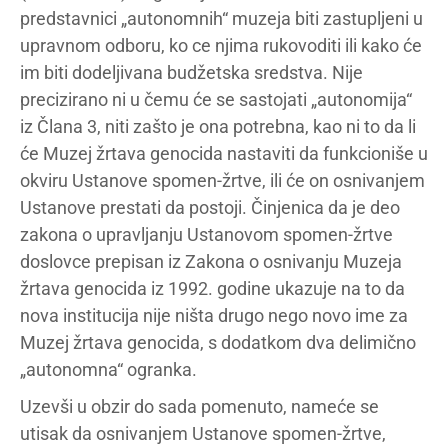
predstavnici „autonomnih“ muzeja biti zastupljeni u
upravnom odboru, ko ce njima rukovoditi ili kako će
im biti dodeljivana budžetska sredstva. Nije
precizirano ni u čemu će se sastojati „autonomija“
iz Člana 3, niti zašto je ona potrebna, kao ni to da li
će Muzej žrtava genocida nastaviti da funkcioniše u
okviru Ustanove spomen-žrtve, ili će on osnivanjem
Ustanove prestati da postoji. Činjenica da je deo
zakona o upravljanju Ustanovom spomen-žrtve
doslovce prepisan iz Zakona o osnivanju Muzeja
žrtava genocida iz 1992. godine ukazuje na to da
nova institucija nije ništa drugo nego novo ime za
Muzej žrtava genocida, s dodatkom dva delimično
„autonomna“ ogranka.
Uzevši u obzir do sada pomenuto, nameće se
utisak da osnivanjem Ustanove spomen-žrtve,