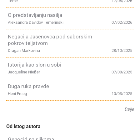
Teme
17/05/2026
O predstavljanju nasilja
Aleksandra Davidov Temerinski
07/02/2026
Negacija Jasenovca pod saborskim
pokroviteljstvom
Dragan Markovina
28/10/2025
Istorija kao slon u sobi
Jacqueline Nießer
07/08/2025
Duga ruka pravde
Heni Erceg
10/03/2025
Dalje
Od istog autora
Genocid na slikama