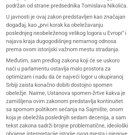
podržan od strane predsednika Tomislava Nikolića.
U javnosti je ovaj zakon predstavljen kao značajan
događaj, kao „prvi korak ka obeležavanju
poslednjeg neobeleženog velikog logora u Evropi“ i
najava kraja dugogodišnjeg nemarnog odnosa
prema ovom istorijski važnom mestu stradanja.
Međutim, sam predlog zakona koji će se uskoro
naći u parlamentu ostavlja malo prostora za
optimizam i nadu da će najveći logor u okupiranoj
Srbiji zaista konačno dobiti dostojno spomen
obeležje. Naime, Ustanova spomen-žrtve kakva je
zamišljena ovim zakonom predstavlja kontinuitet
sa spornom politikom sećanja na Sajmište, onom
koja je obeležila poslednjih sedam decenija, a sam
tekst zakona sadrži brojne problematične, ideološki
obojene interpretacije istorije ovog mesta i njegove