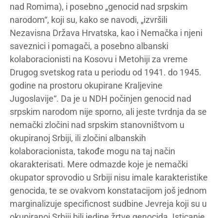
nad Romima), i posebno „genocid nad srpskim
narodom“, koji su, kako se navodi, „izvršili
Nezavisna Država Hrvatska, kao i Nemačka i njeni
saveznici i pomagači, a posebno albanski
kolaboracionisti na Kosovu i Metohiji za vreme
Drugog svetskog rata u periodu od 1941. do 1945.
godine na prostoru okupirane Kraljevine
Jugoslavije“. Da je u NDH počinjen genocid nad
srpskim narodom nije sporno, ali jeste tvrdnja da se
nemački zločini nad srpskim stanovništvom u
okupiranoj Srbiji, ili zločini albanskih
kolaboracionista, takođe mogu na taj način
okarakterisati. Mere odmazde koje je nemački
okupator sprovodio u Srbiji nisu imale karakteristike
genocida, te se ovakvom konstatacijom još jednom
marginalizuje specificnost sudbine Jevreja koji su u
okupiranoj Srbiji bili jedine žrtve genocida. Isticanje