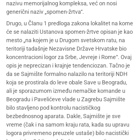
nazivu memorijalnog kompleksa, već on nosi
generični naziv „spomen-žrtva“.
Drugo, u Članu 1 predloga zakona lokalitet na kome
će se nalaziti Ustanova spomen-žrtve opisan je kao
mesto „na kojem je u Drugom svetskom ratu, na
teritoriji tadašnje Nezavisne Države Hrvatske bio
koncentracioni logor za Srbe, Jevreje i Rome“. Ovaj
opis je neprecizan i krajnje tendenciozan. Tačno je
da se Sajmište formalno nalazilo na teritoriji NDH
koja se prostirala do leve obale Save u Beogradu,
ali je sporazumom između nemačke komande u
Beogradu i Pavelićeve vlade u Zagrebu Sajmište
bilo stavljeno pod kontrolu nacističkog
bezbednosnog aparata. Dakle, Sajmište je sve
vreme (čak i na samom kraju rata, kada su upravu
logora privremeno preuzele ustaše) bilo nacistički