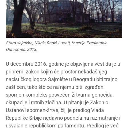
Staro sajmište, Nikola Radić Lucati, iz serije Predictable
Outcomes, 2013.
U decembru 2016. godine je objavljena vest da je u
pripremi zakon kojim će prostor nekadašnjeg
nacističkog logora Sajmište u Beogradu biti trajno
zaštićen, tako što će na njemu biti izgrađen
spomen kompleks posvećen žrtvama genocida,
okupacije i ratnih zločina. U pitanju je Zakon o
Ustanovi spomen-žrtve, čiji je predlog Vlada
Republike Srbije nedavno podnela na razmatranje i
usvajanje republičkom parlamentu. Predlog je već