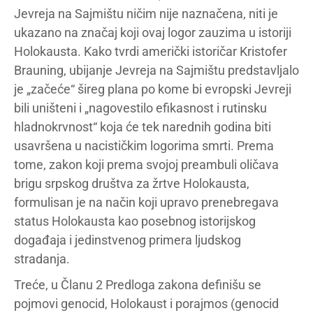
Jevreja na Sajmištu ničim nije naznačena, niti je
ukazano na značaj koji ovaj logor zauzima u istoriji
Holokausta. Kako tvrdi američki istoričar Kristofer
Brauning, ubijanje Jevreja na Sajmištu predstavljalo
je „začeće“ šireg plana po kome bi evropski Jevreji
bili uništeni i „nagovestilo efikasnost i rutinsku
hladnokrvnost“ koja će tek narednih godina biti
usavršena u nacističkim logorima smrti. Prema
tome, zakon koji prema svojoj preambuli oličava
brigu srpskog društva za žrtve Holokausta,
formulisan je na način koji upravo prenebregava
status Holokausta kao posebnog istorijskog
događaja i jedinstvenog primera ljudskog
stradanja.
Treće, u Članu 2 Predloga zakona definišu se
pojmovi genocid, Holokaust i porajmos (genocid