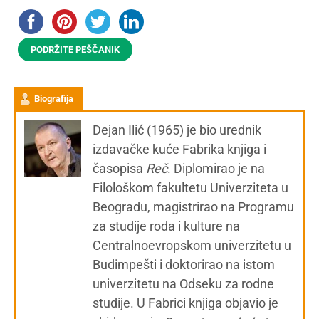
PODRŽITE PEŠČANIK
Biografija
Dejan Ilić (1965) je bio urednik
izdavačke kuće Fabrika knjiga i
časopisa
Reč
. Diplomirao je na
Filološkom fakultetu Univerziteta u
Beogradu, magistrirao na Programu
za studije roda i kulture na
Centralnoevropskom univerzitetu u
Budimpešti i doktorirao na istom
univerzitetu na Odseku za rodne
studije. U Fabrici knjiga objavio je