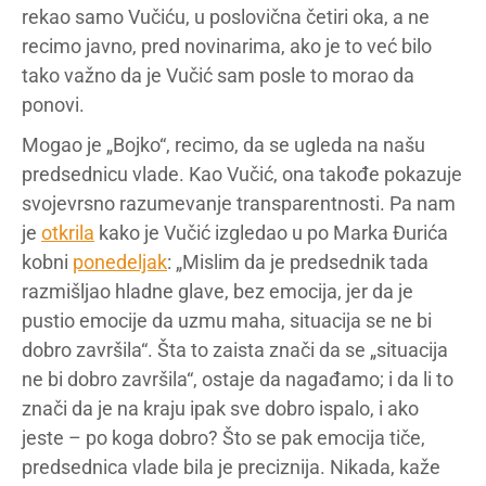
rekao samo Vučiću, u poslovična četiri oka, a ne
recimo javno, pred novinarima, ako je to već bilo
tako važno da je Vučić sam posle to morao da
ponovi.
Mogao je „Bojko“, recimo, da se ugleda na našu
predsednicu vlade. Kao Vučić, ona takođe pokazuje
svojevrsno razumevanje transparentnosti. Pa nam
je
otkrila
kako je Vučić izgledao u po Marka Đurića
kobni
ponedeljak
: „Mislim da je predsednik tada
razmišljao hladne glave, bez emocija, jer da je
pustio emocije da uzmu maha, situacija se ne bi
dobro završila“. Šta to zaista znači da se „situacija
ne bi dobro završila“, ostaje da nagađamo; i da li to
znači da je na kraju ipak sve dobro ispalo, i ako
jeste – po koga dobro? Što se pak emocija tiče,
predsednica vlade bila je preciznija. Nikada, kaže