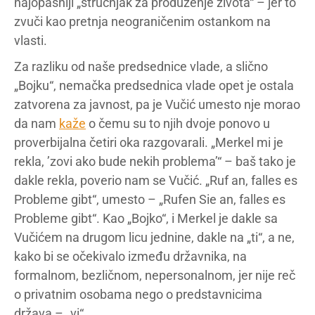
najopasniji „stručnjak za produženje života“ – jer to
zvuči kao pretnja neograničenim ostankom na
vlasti.
Za razliku od naše predsednice vlade, a slično
„Bojku“, nemačka predsednica vlade opet je ostala
zatvorena za javnost, pa je Vučić umesto nje morao
da nam
kaže
o čemu su to njih dvoje ponovo u
proverbijalna četiri oka razgovarali. „Merkel mi je
rekla, ’zovi ako bude nekih problema’“ – baš tako je
dakle rekla, poverio nam se Vučić. „Ruf an, falles es
Probleme gibt“, umesto – „Rufen Sie an, falles es
Probleme gibt“. Kao „Bojko“, i Merkel je dakle sa
Vučićem na drugom licu jednine, dakle na „ti“, a ne,
kako bi se očekivalo između državnika, na
formalnom, bezličnom, nepersonalnom, jer nije reč
o privatnim osobama nego o predstavnicima
država – „vi“.