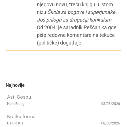
njegovu novu, treću knjigu u istom
nizu
Škola za bogove i superjunake.
Još priloga za drugačiji kurikulum
.
Od 2004. je saradnik Peščanika gde
piše redovne komentare na tekuće
(političke) događaje.
Najnovije
Asti Gospu
Heni Erceg
08/08/2026
Kratka forma
Danilo Kiš
08/08/2026