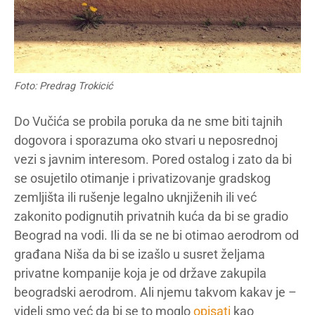
Foto: Predrag Trokicić
Do Vučića se probila poruka da ne sme biti tajnih
dogovora i sporazuma oko stvari u neposrednoj
vezi s javnim interesom. Pored ostalog i zato da bi
se osujetilo otimanje i privatizovanje gradskog
zemljišta ili rušenje legalno uknjiženih ili već
zakonito podignutih privatnih kuća da bi se gradio
Beograd na vodi. Ili da se ne bi otimao aerodrom od
građana Niša da bi se izašlo u susret željama
privatne kompanije koja je od države zakupila
beogradski aerodrom. Ali njemu takvom kakav je –
videli smo već da bi se to moglo
opisati
kao