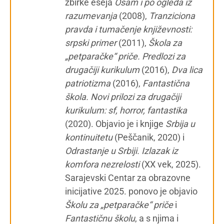
zbirke eseja
Osam i po ogleda iz
razumevanja
(2008),
Tranziciona
pravda i tumačenje književnosti:
srpski primer
(2011),
Škola za
„petparačke“ priče. Predlozi za
drugačiji kurikulum
(2016),
Dva lica
patriotizma
(2016),
Fantastična
škola. Novi prilozi za drugačiji
kurikulum: sf, horror, fantastika
(2020). Objavio je i knjige
Srbija u
kontinuitetu
(Peščanik, 2020) i
Odrastanje u Srbiji. Izlazak iz
komfora nezrelosti
(XX vek, 2025).
Sarajevski Centar za obrazovne
inicijative 2025. ponovo je objavio
Školu za „petparačke“ priče
i
Fantastičnu školu
, a s njima i