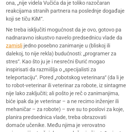
ona, „nije videla Vučića da je toliko razočaran
reakcijama stranih partnera na poslednje događaje
koji se tiču KiM“.
Ne treba isključiti mogućnost da je ovo, gotovo pa
nadnaravno iskustvo navelo predsednicu vlade da
zamisli
jedno posebno zanimanje u (bliskoj ili
dalekoj, to nije rekla) budućnosti: „programer za
stres“. Kao što ju je i nesrećni Đurić mogao
inspirisati da razmišlja o „specijalisti za
teleportaciju“. Pored „robotskog veterinara“ (da li je
to robot-veterinar ili veterinar za robote, iz sintagme
nije lako zaključiti; ali pošto je reč o zanimanjima,
biće ipak da je veterinar – a ne recimo inženjer ili
mehaničar – za robote) – sve su to poslovi za koje,
planira predsednica vlade, treba obrazovati
domaće učenike. Među njima je verovatno