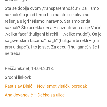
Šta se dobija ovom „transparentnošću“? Da li smo
saznali šta je od tema bilo na stolu i kakva su
rešenja u igri? Nismo, naravno. Šta smo onda
saznali? Što bi rekla deca – saznali smo da je Vučić
„velika faca“ (huligani bi rekli – „veliko mudo“). On je
sa „svetskim facama“ na „ti“ (huligani bi rekli – „na
prst u dupe“). I to je sve. Za decu (i huligane) više i
ne treba.
Peščanik.net, 14.04.2018.
Srodni linkovi:
Rastislav Dinić – Novi emotivistički poredak
Ana Jovanović – Dečko sa ulice