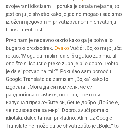
svojevrsni idiotizam – poruka je ostala nejasna, to
jest on ju je shvatio kako je jedino mogao i sad smo
izloženi njegovom – privatizovanom – shvatanju
transparentnosti.
Prvo nam je nedavno otkrio kako ga je pohvalio
bugarski predsednik.
Ovako
Vučić: „Bojko mi je juče
rekao: ‘Mogu da mislim da si škrgutao zubima, ali
ono što si ispustio preko zuba je bilo dobro. Dobro
je da si pozvao na mir’“. Pokušao sam pomoću
Google Translate da zamislim „Bojka“ kako to
izgovara: „Мога да си помисля, че си
раздробяваш зъбите, но това, което си
изпуснал през зъбите си, беше добро. Добре е,
че призовахте за мир“. Dobro, zvuči pomalo
idiotski, dakle taman prikladno. Ali ni uz Google
Translate ne može da se shvati zašto je „Bojko“ to