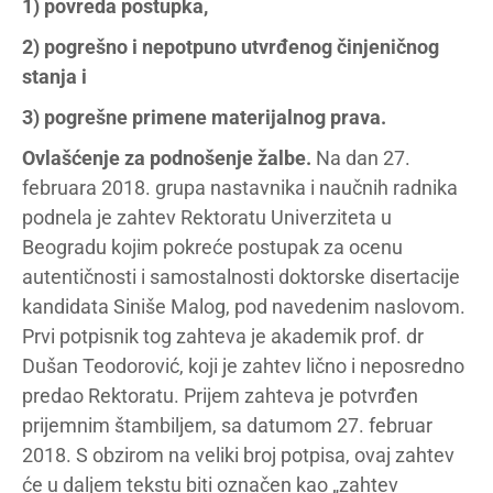
1) povreda postupka,
2) pogrešno i nepotpuno utvrđenog činjeničnog
stanja i
3) pogrešne primene materijalnog prava.
Ovlašćenje za podnošenje žalbe.
Na dan 27.
februara 2018. grupa nastavnika i naučnih radnika
podnela je zahtev Rektoratu Univerziteta u
Beogradu kojim pokreće postupak za ocenu
autentičnosti i samostalnosti doktorske disertacije
kandidata Siniše Malog, pod navedenim naslovom.
Prvi potpisnik tog zahteva je akademik prof. dr
Dušan Teodorović, koji je zahtev lično i neposredno
predao Rektoratu. Prijem zahteva je potvrđen
prijemnim štambiljem, sa datumom 27. februar
2018. S obzirom na veliki broj potpisa, ovaj zahtev
će u daljem tekstu biti označen kao „zahtev