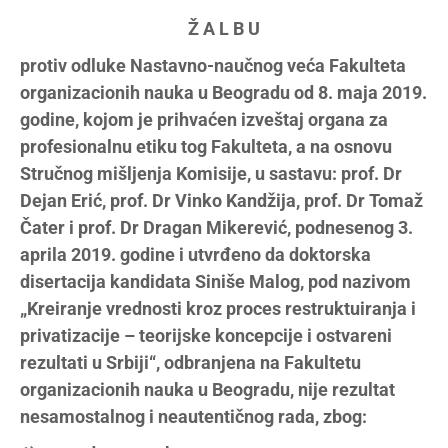
Ž A L B U
protiv odluke Nastavno-naučnog veća Fakulteta
organizacionih nauka u Beogradu od 8. maja 2019.
godine, kojom je prihvaćen izveštaj organa za
profesionalnu etiku tog Fakulteta, a na osnovu
Stručnog mišljenja Komisije, u sastavu: prof. Dr
Dejan Erić, prof. Dr Vinko Kandžija, prof. Dr Tomaž
Čater i prof. Dr Dragan Mikerević, podnesenog 3.
aprila 2019. godine i utvrđeno da doktorska
disertacija kandidata Siniše Malog, pod nazivom
„Kreiranje vrednosti kroz proces restruktuiranja i
privatizacije – teorijske koncepcije i ostvareni
rezultati u Srbiji“, odbranjena na Fakultetu
organizacionih nauka u Beogradu, nije rezultat
nesamostalnog i neautentičnog rada, zbog: