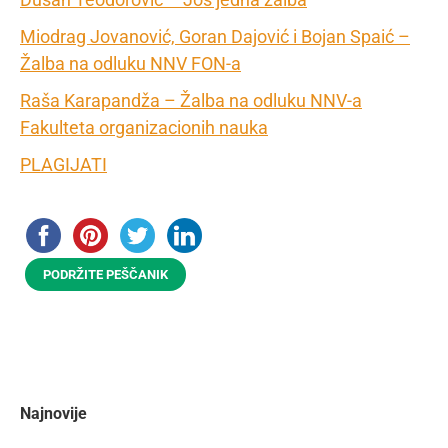
Miodrag Jovanović, Goran Dajović i Bojan Spaić –
Žalba na odluku NNV FON-a
Raša Karapandža – Žalba na odluku NNV-a
Fakulteta organizacionih nauka
PLAGIJATI
PODRŽITE PEŠČANIK
Najnovije