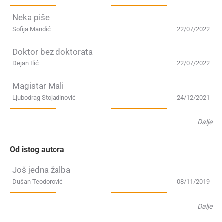
Neka piše
Sofija Mandić
22/07/2022
Doktor bez doktorata
Dejan Ilić
22/07/2022
Magistar Mali
Ljubodrag Stojadinović
24/12/2021
Dalje
Od istog autora
Još jedna žalba
Dušan Teodorović
08/11/2019
Dalje