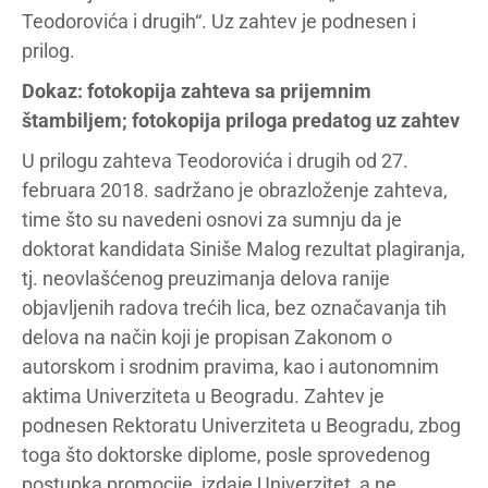
Teodorovića i drugih“. Uz zahtev je podnesen i
prilog.
Dokaz: fotokopija zahteva sa prijemnim
štambiljem; fotokopija priloga predatog uz zahtev
U prilogu zahteva Teodorovića i drugih od 27.
februara 2018. sadržano je obrazloženje zahteva,
time što su navedeni osnovi za sumnju da je
doktorat kandidata Siniše Malog rezultat plagiranja,
tj. neovlašćenog preuzimanja delova ranije
objavljenih radova trećih lica, bez označavanja tih
delova na način koji je propisan Zakonom o
autorskom i srodnim pravima, kao i autonomnim
aktima Univerziteta u Beogradu. Zahtev je
podnesen Rektoratu Univerziteta u Beogradu, zbog
toga što doktorske diplome, posle sprovedenog
postupka promocije, izdaje Univerzitet, a ne