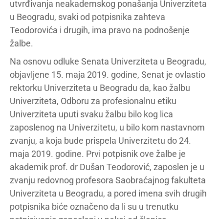
utvrđivanja neakademskog ponašanja Univerziteta
u Beogradu, svaki od potpisnika zahteva
Teodorovića i drugih, ima pravo na podnošenje
žalbe.
Na osnovu odluke Senata Univerziteta u Beogradu,
objavljene 15. maja 2019. godine, Senat je ovlastio
rektorku Univerziteta u Beogradu da, kao žalbu
Univerziteta, Odboru za profesionalnu etiku
Univerziteta uputi svaku žalbu bilo kog lica
zaposlenog na Univerzitetu, u bilo kom nastavnom
zvanju, a koja bude prispela Univerzitetu do 24.
maja 2019. godine. Prvi potpisnik ove žalbe je
akademik prof. dr Dušan Teodorović, zaposlen je u
zvanju redovnog profesora Saobraćajnog fakulteta
Univerziteta u Beogradu, a pored imena svih drugih
potpisnika biće označeno da li su u trenutku