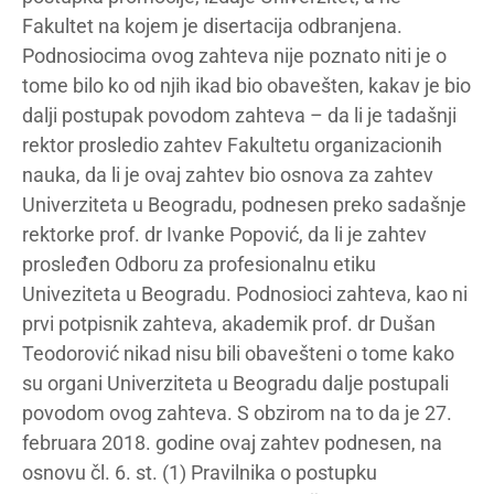
Fakultet na kojem je disertacija odbranjena.
Podnosiocima ovog zahteva nije poznato niti je o
tome bilo ko od njih ikad bio obavešten, kakav je bio
dalji postupak povodom zahteva – da li je tadašnji
rektor prosledio zahtev Fakultetu organizacionih
nauka, da li je ovaj zahtev bio osnova za zahtev
Univerziteta u Beogradu, podnesen preko sadašnje
rektorke prof. dr Ivanke Popović, da li je zahtev
prosleđen Odboru za profesionalnu etiku
Univeziteta u Beogradu. Podnosioci zahteva, kao ni
prvi potpisnik zahteva, akademik prof. dr Dušan
Teodorović nikad nisu bili obavešteni o tome kako
su organi Univerziteta u Beogradu dalje postupali
povodom ovog zahteva. S obzirom na to da je 27.
februara 2018. godine ovaj zahtev podnesen, na
osnovu čl. 6. st. (1) Pravilnika o postupku