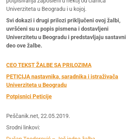
potpisivanja zaposleni u nekoj od članica
Univerziteta u Beogradu i u kojoj.
Svi dokazi i drugi prilozi priključeni ovoj žalbi,
uvršćeni su u popis pismena i dostavljeni
Univerzitetu u Beogradu i predstavljaju sastavni
deo ove žalbe.
CEO TEKST ŽALBE SA PRILOZIMA
PETICIJA nastavnika, saradnika i istraživača
Univerziteta u Beogradu
Potpisnici Peticije
Peščanik.net, 22.05.2019.
Srodni linkovi:
Dušan Teodorović – Još jedna žalba