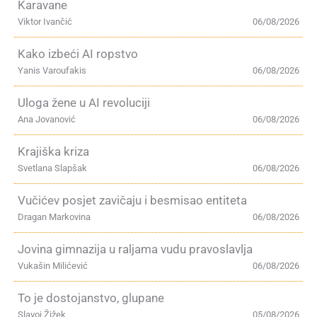
Karavane
Viktor Ivančić
06/08/2026
Kako izbeći AI ropstvo
Yanis Varoufakis
06/08/2026
Uloga žene u AI revoluciji
Ana Jovanović
06/08/2026
Krajiška kriza
Svetlana Slapšak
06/08/2026
Vučićev posjet zavičaju i besmisao entiteta
Dragan Markovina
06/08/2026
Jovina gimnazija u raljama vudu pravoslavlja
Vukašin Milićević
06/08/2026
To je dostojanstvo, glupane
Slavoj Žižek
05/08/2026