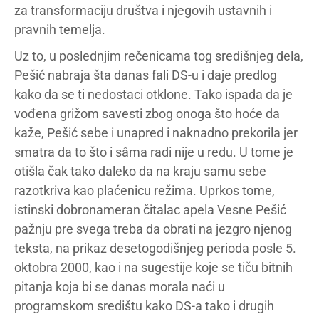
za transformaciju društva i njegovih ustavnih i
pravnih temelja.
Uz to, u poslednjim rečenicama tog središnjeg dela,
Pešić nabraja šta danas fali DS-u i daje predlog
kako da se ti nedostaci otklone. Tako ispada da je
vođena grižom savesti zbog onoga što hoće da
kaže, Pešić sebe i unapred i naknadno prekorila jer
smatra da to što i sâma radi nije u redu. U tome je
otišla čak tako daleko da na kraju samu sebe
razotkriva kao plaćenicu režima. Uprkos tome,
istinski dobronameran čitalac apela Vesne Pešić
pažnju pre svega treba da obrati na jezgro njenog
teksta, na prikaz desetogodišnjeg perioda posle 5.
oktobra 2000, kao i na sugestije koje se tiču bitnih
pitanja koja bi se danas morala naći u
programskom središtu kako DS-a tako i drugih