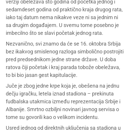
verziji obeležava sto godina od početka jednog i
sedamdeset godina od praktično kraja drugog rata,
iako taj datum nema nikakve veze ni sa jednim ni
sa drugim događajem. U svemu tome posebno je
imbecilno što se slavi početak jednog rata.
Nezvanično, svi znamo da će se 16. oktobra Srbija
bez ikakvog smislenog razloga simbolično postrojiti
pred predsednikom jedne strane države. U doba
ratova čiji početak i kraj parada tobože obeležava,
to bi bio jasan gest kapitulacije.
Juče je zbog jedne krpe koja je, obešena na jednu
dečju igračku, letela iznad stadiona – prekinuta
fudbalska utakmica između reprezentacija Srbije i
Albanije. Smrtno ozbiljni novinari javnog servisa o
tome su govorili kao o velikom incidentu.
Usred jednog od direktnih uključenja sa stadiona u