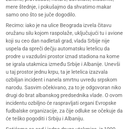
mere štednje, i pokušajmo da shvatimo makar
samo ono što se juče dogodilo.
Recimo: iako je na ulice Beograda izvela čitavu
oružanu silu kojom raspolaže, uključujući tu i avione
koji su ceo dan nadletali grad, vlada Srbije nije
uspela da spreči dečju automatsku letelicu da
prodre u vazdušni prostor iznad stadiona na kome
se igrala utakmica između Srbije i Albanije. Unevši
u taj prostor jednu krpu, ta je letelica izazvala
ozbiljan incident i nanela smrtnu uvredu srpskom
narodu. Sasvim očekivano, za to je odgovoran niko
drugi do brat albanskog predsednika vlade. O ovom
incidentu ozbiljno će raspravljati organi Evropske
fudbalske organizacije, za čije odluke se očekuje da
će teško pogoditi i Srbiju i Albaniju.