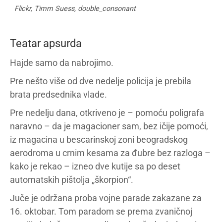
Flickr, Timm Suess, double_consonant
Teatar apsurda
Hajde samo da nabrojimo.
Pre nešto više od dve nedelje policija je prebila
brata predsednika vlade.
Pre nedelju dana, otkriveno je – pomoću poligrafa
naravno – da je magacioner sam, bez ičije pomoći,
iz magacina u bescarinskoj zoni beogradskog
aerodroma u crnim kesama za đubre bez razloga –
kako je rekao – izneo dve kutije sa po deset
automatskih pištolja „škorpion“.
Juče je održana proba vojne parade zakazane za
16. oktobar. Tom paradom se prema zvaničnoj