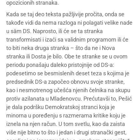
opozicionih stranaka.
Kada se taj deo teksta pažljivije pročita, onda se
takođe vidi da nema razloga ni polagati velike nade
u sâm DS. Naprosto, ili će se ta stranka
transformisati i izaći sa validnim programom ili će
to biti neka druga stranka – što da ne i Nova
stranka ili Dosta je bilo. Obe te stranke se u ovom
periodu ponašaju daleko pristojnije od DS-a:
podesetimo se besmislenih deset teza s kojima je
predsednik DS-a započeo obnovu svoje stranke,
kao i nesmotrenog učešća njenih čelnika na skupu
protiv azilanata u Mladenovcu. Prećutavši to, Pešić
je dala podršku Demokratskoj stranci koja je
minorna u poređenju s razmerama kritike koju je
iznela na njen račun. U tom svetlu, kao da zaista
više nije bitno to što i jedan i drugi stranački gest,