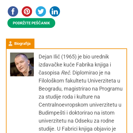
PODRŽITE PEŠČANIK
Biografija
Dejan Ilić (1965) je bio urednik
izdavačke kuće Fabrika knjiga i
časopisa
Reč
. Diplomirao je na
Filološkom fakultetu Univerziteta u
Beogradu, magistrirao na Programu
za studije roda i kulture na
Centralnoevropskom univerzitetu u
Budimpešti i doktorirao na istom
univerzitetu na Odseku za rodne
studije. U Fabrici knjiga objavio je