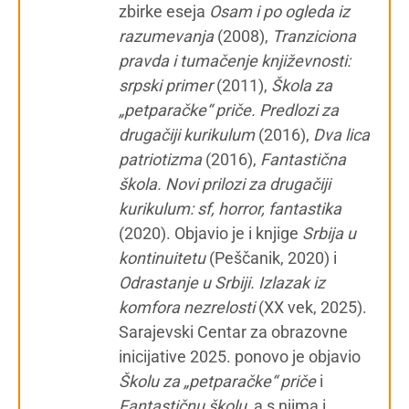
zbirke eseja
Osam i po ogleda iz
razumevanja
(2008),
Tranziciona
pravda i tumačenje književnosti:
srpski primer
(2011),
Škola za
„petparačke“ priče. Predlozi za
drugačiji kurikulum
(2016),
Dva lica
patriotizma
(2016),
Fantastična
škola. Novi prilozi za drugačiji
kurikulum: sf, horror, fantastika
(2020). Objavio je i knjige
Srbija u
kontinuitetu
(Peščanik, 2020) i
Odrastanje u Srbiji. Izlazak iz
komfora nezrelosti
(XX vek, 2025).
Sarajevski Centar za obrazovne
inicijative 2025. ponovo je objavio
Školu za „petparačke“ priče
i
Fantastičnu školu
, a s njima i