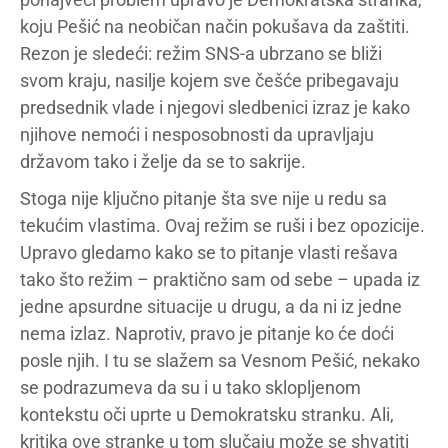
koju Pešić na neobičan način pokušava da zaštiti.
Rezon je sledeći: režim SNS-a ubrzano se bliži
svom kraju, nasilje kojem sve češće pribegavaju
predsednik vlade i njegovi sledbenici izraz je kako
njihove nemoći i nesposobnosti da upravljaju
državom tako i želje da se to sakrije.
Stoga nije ključno pitanje šta sve nije u redu sa
tekućim vlastima. Ovaj režim se ruši i bez opozicije.
Upravo gledamo kako se to pitanje vlasti rešava
tako što režim – praktično sam od sebe – upada iz
jedne apsurdne situacije u drugu, a da ni iz jedne
nema izlaz. Naprotiv, pravo je pitanje ko će doći
posle njih. I tu se slažem sa Vesnom Pešić, nekako
se podrazumeva da su i u tako sklopljenom
kontekstu oči uprte u Demokratsku stranku. Ali,
kritika ove stranke u tom slučaju može se shvatiti