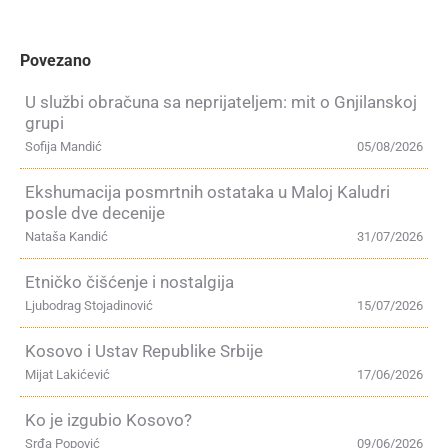
Povezano
U službi obračuna sa neprijateljem: mit o Gnjilanskoj
grupi
Sofija Mandić
05/08/2026
Ekshumacija posmrtnih ostataka u Maloj Kaludri
posle dve decenije
Nataša Kandić
31/07/2026
Etničko čišćenje i nostalgija
Ljubodrag Stojadinović
15/07/2026
Kosovo i Ustav Republike Srbije
Mijat Lakićević
17/06/2026
Ko je izgubio Kosovo?
Srđa Popović
09/06/2026