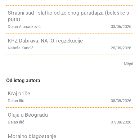
Strašni sud i slatko od zelenog paradajza (beleške s
puta)
Dejan Atanacković
03/06/2026
KPZ Dubrava: NATO i egzekucije
Nataša Kandić
25/05/2026
Dalje
Od istog autora
Kraj priče
Dejan Ilić
08/08/2026
Oluja u Beogradu
Dejan Ilić
07/08/2026
Moralno blagostanje