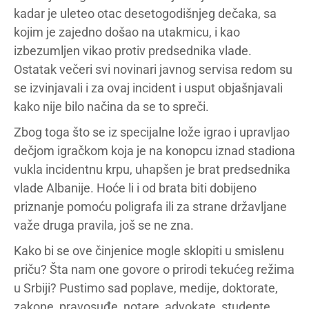
kadar je uleteo otac desetogodišnjeg dečaka, sa
kojim je zajedno došao na utakmicu, i kao
izbezumljen vikao protiv predsednika vlade.
Ostatak večeri svi novinari javnog servisa redom su
se izvinjavali i za ovaj incident i usput objašnjavali
kako nije bilo načina da se to spreči.
Zbog toga što se iz specijalne lože igrao i upravljao
dečjom igračkom koja je na konopcu iznad stadiona
vukla incidentnu krpu, uhapšen je brat predsednika
vlade Albanije. Hoće li i od brata biti dobijeno
priznanje pomoću poligrafa ili za strane državljane
važe druga pravila, još se ne zna.
Kako bi se ove činjenice mogle sklopiti u smislenu
priču? Šta nam one govore o prirodi tekućeg režima
u Srbiji? Pustimo sad poplave, medije, doktorate,
zakone, pravosuđe, notare, advokate, studente,