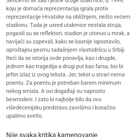
Setićemo se sad i jedne druge utakmice, iz 1999,
koju je domaća reprezentacija igrala protiv
reprezentacije Hrvatske na obližnjem, nešto većem
stadionu. Tada je usred utakmice nestala struja,
pogasili su se reflektori, stadion je utonuo u mrak, a
navijači su zapevali, kako se kasnije ispostavilo,
oproštajnu pesmu tadašnjem vlastodršcu u Srbiji.
Reći da se istorija ovde ponavlja, kao i drugde,
jednom kao tragedija a drugi put kao farsa, bio bi
jeftin izlaz iz ovog teksta. Jer, tekst u stvari nema
poentu. Za poentu je potreban barem minimum
nekog smisla. A ovi događaji su naprosto
besmisleni. I zato bi najbolje bilo da ovu
višedecenijsku predstavu završimo i konačno
upalimo svetlo.
Nije svaka kritika kamenovanje