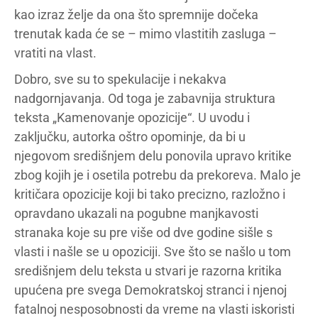
kao izraz želje da ona što spremnije dočeka
trenutak kada će se – mimo vlastitih zasluga –
vratiti na vlast.
Dobro, sve su to spekulacije i nekakva
nadgornjavanja. Od toga je zabavnija struktura
teksta „Kamenovanje opozicije“. U uvodu i
zaključku, autorka oštro opominje, da bi u
njegovom središnjem delu ponovila upravo kritike
zbog kojih je i osetila potrebu da prekoreva. Malo je
kritičara opozicije koji bi tako precizno, razložno i
opravdano ukazali na pogubne manjkavosti
stranaka koje su pre više od dve godine sišle s
vlasti i našle se u opoziciji. Sve što se našlo u tom
središnjem delu teksta u stvari je razorna kritika
upućena pre svega Demokratskoj stranci i njenoj
fatalnoj nesposobnosti da vreme na vlasti iskoristi