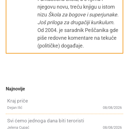
njegovu novu, treću knjigu u istom
nizu
Škola za bogove i superjunake.
Još priloga za drugačiji kurikulum
.
Od 2004. je saradnik Peščanika gde
piše redovne komentare na tekuće
(političke) događaje.
Najnovije
Kraj priče
Dejan Ilić
08/08/2026
Svi ćemo jednoga dana biti teroristi
Jelena Cupać
08/08/2026