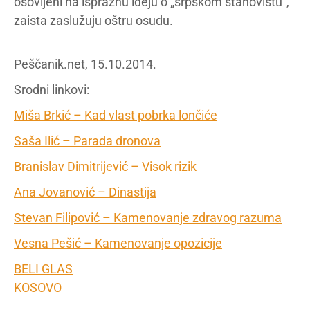
osovljeni na ispraznu ideju o „srpskom stanovištu“,
zaista zaslužuju oštru osudu.
Peščanik.net, 15.10.2014.
Srodni linkovi:
Miša Brkić – Kad vlast pobrka lončiće
Saša Ilić – Parada dronova
Branislav Dimitrijević – Visok rizik
Ana Jovanović – Dinastija
Stevan Filipović – Kamenovanje zdravog razuma
Vesna Pešić – Kamenovanje opozicije
BELI GLAS
KOSOVO