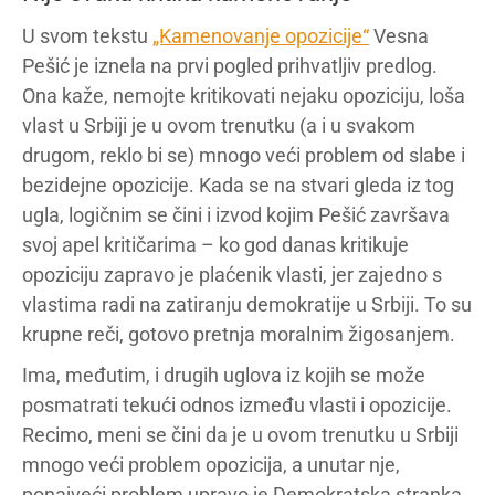
U svom tekstu
„Kamenovanje opozicije“
Vesna
Pešić je iznela na prvi pogled prihvatljiv predlog.
Ona kaže, nemojte kritikovati nejaku opoziciju, loša
vlast u Srbiji je u ovom trenutku (a i u svakom
drugom, reklo bi se) mnogo veći problem od slabe i
bezidejne opozicije. Kada se na stvari gleda iz tog
ugla, logičnim se čini i izvod kojim Pešić završava
svoj apel kritičarima – ko god danas kritikuje
opoziciju zapravo je plaćenik vlasti, jer zajedno s
vlastima radi na zatiranju demokratije u Srbiji. To su
krupne reči, gotovo pretnja moralnim žigosanjem.
Ima, međutim, i drugih uglova iz kojih se može
posmatrati tekući odnos između vlasti i opozicije.
Recimo, meni se čini da je u ovom trenutku u Srbiji
mnogo veći problem opozicija, a unutar nje,
ponajveći problem upravo je Demokratska stranka,