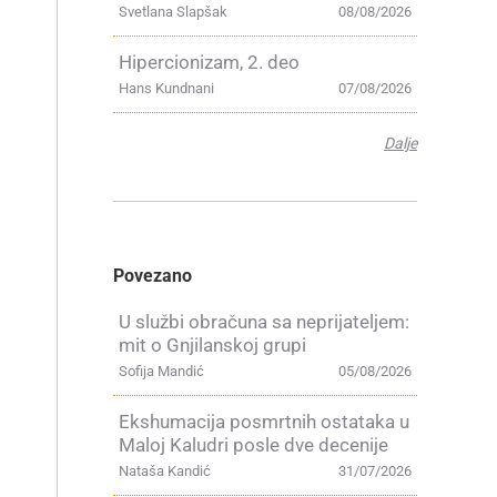
Svetlana Slapšak
08/08/2026
Hipercionizam, 2. deo
Hans Kundnani
07/08/2026
Dalje
Povezano
U službi obračuna sa neprijateljem:
mit o Gnjilanskoj grupi
Sofija Mandić
05/08/2026
Ekshumacija posmrtnih ostataka u
Maloj Kaludri posle dve decenije
Nataša Kandić
31/07/2026