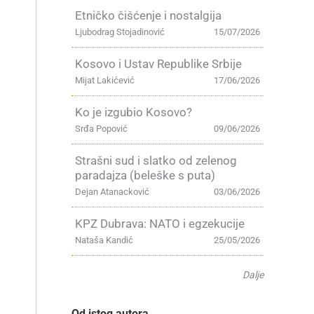
Etničko čišćenje i nostalgija
Ljubodrag Stojadinović
15/07/2026
Kosovo i Ustav Republike Srbije
Mijat Lakićević
17/06/2026
Ko je izgubio Kosovo?
Srđa Popović
09/06/2026
Strašni sud i slatko od zelenog
paradajza (beleške s puta)
Dejan Atanacković
03/06/2026
KPZ Dubrava: NATO i egzekucije
Nataša Kandić
25/05/2026
Dalje
Od istog autora