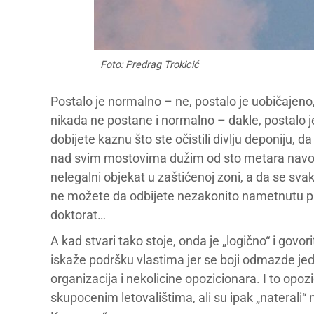
Foto: Predrag Trokicić
Postalo je normalno – ne, postalo je uobičajeno, 
nikada ne postane i normalno – dakle, postalo je
dobijete kaznu što ste očistili divlju deponiju, 
nad svim mostovima dužim od sto metara navod
nelegalni objekat u zaštićenoj zoni, a da se sv
ne možete da odbijete nezakonito nametnutu pla
doktorat…
A kad stvari tako stoje, onda je „logično“ i govo
iskaže podršku vlastima jer se boji odmazde jed
organizacija i nekolicine opozicionara. I to opoz
skupocenim letovalištima, ali su ipak „naterali