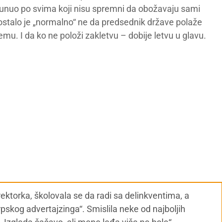
pljunuo po svima koji nisu spremni da obožavaju sami
ostalo je „normalno“ ne da predsednik države polaže
mu. I da ko ne položi zakletvu – dobije letvu u glavu.
ektorka, školovala se da radi sa delinkventima, a
skog advertajzinga“. Smislila neke od najboljih