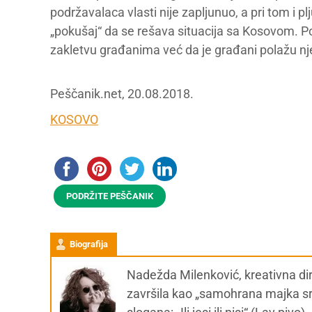
podržavalaca vlasti nije zapljunuo, a pri tom i 
„pokušaj“ da se rešava situacija sa Kosovom. P
zakletvu građanima već da je građani polažu nje
Peščanik.net, 20.08.2018.
KOSOVO
PODRŽITE PEŠČANIK
Biografija
Nadežda Milenković, kreativna dir
završila kao „samohrana majka srp