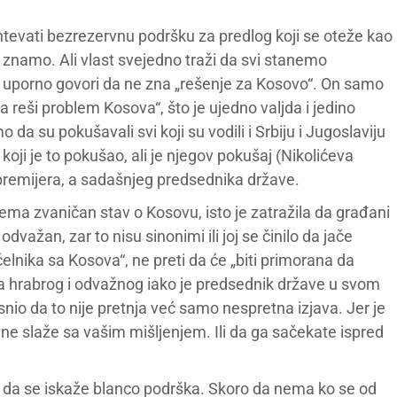
htevati bezrezervnu podršku za predlog koji se oteže kao
e znamo. Ali vlast svejedno traži da svi stanemo
 uporno govori da ne zna „rešenje za Kosovo“. On samo
da reši problem Kosova“, što je ujedno valjda i jedino
 da su pokušavali svi koji su vodili i Srbiju i Jugoslaviju
 koji je to pokušao, ali je njegov pokušaj (Nikolićeva
 premijera, a sadašnjeg predsednika države.
ma zvaničan stav o Kosovu, isto je zatražila da građani
dvažan, zar to nisu sinonimi ili joj se činilo da jače
elnika sa Kosova“, ne preti da će „biti primorana da
za hrabrog i odvažnog iako je predsednik države u svom
io da to nije pretnja već samo nespretna izjava. Jer je
e slaže sa vašim mišljenjem. Ili da ga sačekate ispred
da se iskaže blanco podrška. Skoro da nema ko se od