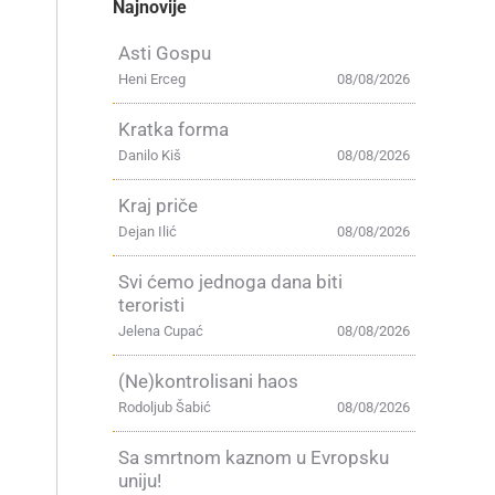
Najnovije
Asti Gospu
Heni Erceg
08/08/2026
Kratka forma
Danilo Kiš
08/08/2026
Kraj priče
Dejan Ilić
08/08/2026
Svi ćemo jednoga dana biti
teroristi
Jelena Cupać
08/08/2026
(Ne)kontrolisani haos
Rodoljub Šabić
08/08/2026
Sa smrtnom kaznom u Evropsku
uniju!