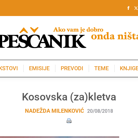
KSTOVI
EMISIJE
PREVODI
TEME
KNJIG
KSTOVI
EMISIJE
PREVODI
TEME
KNJIG
Kosovska (za)kletva
NADEŽDA MILENKOVIĆ
20/08/2018