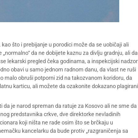
kao što i prebijanje u porodici može da se uobičaji ali
 „normalno“ da ne dobijete kaznu za divlju gradnju, ali da
da se lekarski pregled čeka godinama, a inspekcijski nadzor
no obavi u samo jednom radnom danu, da vlast ne ruši
ako malo obruši potporni zid na takozvanom koridoru, da
tnu karticu, ali možete da ozakonite dokazano plagirani
riti da je narod spreman da ratuje za Kosovo ali ne sme da
nog predstavnika crkve, dve direktorke nevladinih
icionara koji ništa ne rade osim što se brčkaju u
“ nemačku kancelarku da bude protiv „razgraničenja sa