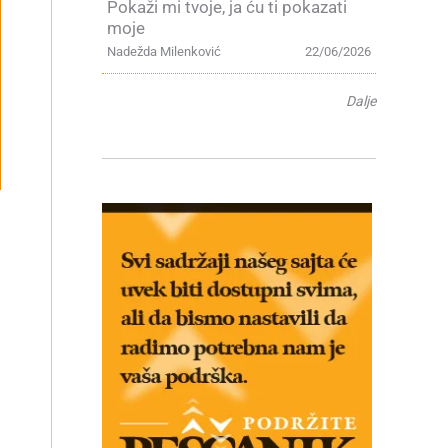
Pokaži mi tvoje, ja ću ti pokazati
moje
Nadežda Milenković
22/06/2026
Dalje