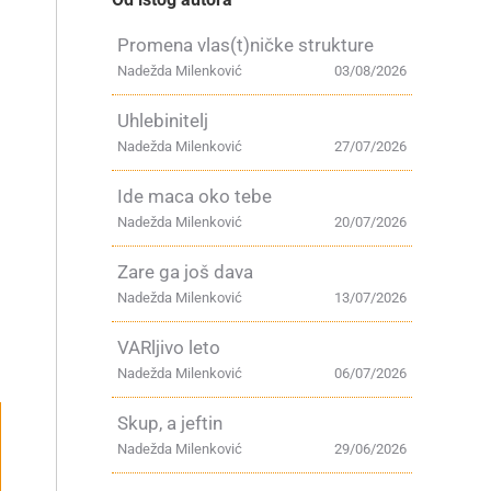
Promena vlas(t)ničke strukture
Nadežda Milenković
03/08/2026
Uhlebinitelj
Nadežda Milenković
27/07/2026
Ide maca oko tebe
Nadežda Milenković
20/07/2026
Zare ga još dava
Nadežda Milenković
13/07/2026
VARljivo leto
Nadežda Milenković
06/07/2026
Skup, a jeftin
Nadežda Milenković
29/06/2026