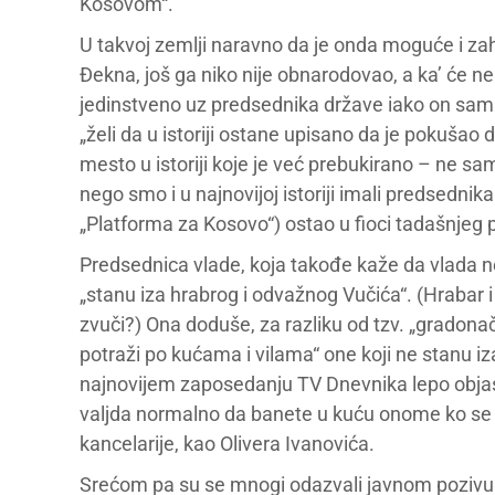
Kosovom“.
U takvoj zemlji naravno da je onda moguće i za
Đekna, još ga niko nije obnarodovao, a ka’ će n
jedinstveno uz predsednika države iako on sam
„želi da u istoriji ostane upisano da je pokušao 
mesto u istoriji koje je već prebukirano – ne samo
nego smo i u najnovijoj istoriji imali predsednika
„Platforma za Kosovo“) ostao u fioci tadašnjeg
Predsednica vlade, koja takođe kaže da vlada ne
„stanu iza hrabrog i odvažnog Vučića“. (Hrabar i o
zvuči?) Ona doduše, za razliku od tzv. „gradonač
potraži po kućama i vilama“ one koji ne stanu i
najnovijem zaposedanju TV Dnevnika lepo objasn
valjda normalno da banete u kuću onome ko se n
kancelarije, kao Olivera Ivanovića.
Srećom pa su se mnogi odazvali javnom pozivu 