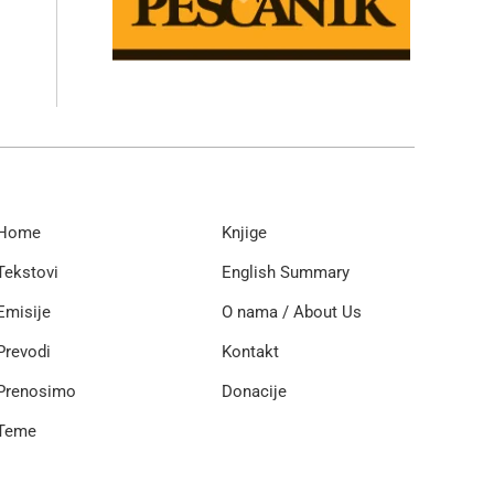
Home
Knjige
Tekstovi
English Summary
Emisije
O nama / About Us
Prevodi
Kontakt
Prenosimo
Donacije
Teme