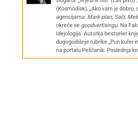
slogana: „Ili jesi ili nisi“ (Lav piv
(Kosmodisk), „Ako vam je dobro, o
agencijama:
Mark-plan, Sači, Me
okreće se
g
oodvertisingu
. Na Fak
Idejologija. Autorka bestseler knj
dugogodišnje rubrike „Pun kufer 
na portalu Peščanik. Poslednja kn