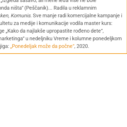
o) , „Izgleda šašavo, ali mene leđa više ne bole“
nda ništa“ (Peščanik)... Radila u reklamnim
kken, Komunis
. Sve manje radi komercijalne kampanje i
ultetu za medije i komunikacije vodila master kurs:
ige „Kako da najlakše upropastite rođeno dete“,
marketinga“ u nedeljniku Vreme i kolumne ponedeljkom
jiga:
„Ponedeljak može da počne“
, 2020.