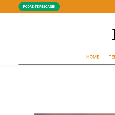
PODRŽITE PEŠČANIK
HOME
TE
HOME
TE