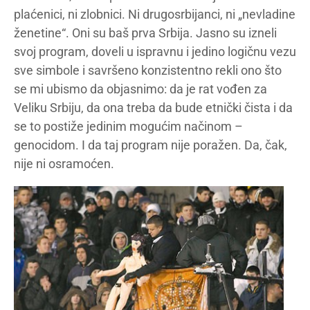
plaćenici, ni zlobnici. Ni drugosrbijanci, ni „nevladine
ženetine“. Oni su baš prva Srbija. Jasno su izneli
svoj program, doveli u ispravnu i jedino logičnu vezu
sve simbole i savršeno konzistentno rekli ono što
se mi ubismo da objasnimo: da je rat vođen za
Veliku Srbiju, da ona treba da bude etnički čista i da
se to postiže jedinim mogućim načinom –
genocidom. I da taj program nije poražen. Da, čak,
nije ni osramoćen.