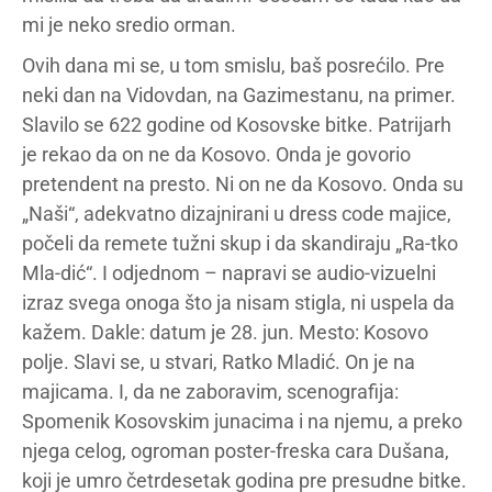
mi je neko sredio orman.
Ovih dana mi se, u tom smislu, baš posrećilo. Pre
neki dan na Vidovdan, na Gazimestanu, na primer.
Slavilo se 622 godine od Kosovske bitke. Patrijarh
je rekao da on ne da Kosovo. Onda je govorio
pretendent na presto. Ni on ne da Kosovo. Onda su
„Naši“, adekvatno dizajnirani u dress code majice,
počeli da remete tužni skup i da skandiraju „Ra-tko
Mla-dić“. I odjednom – napravi se audio-vizuelni
izraz svega onoga što ja nisam stigla, ni uspela da
kažem. Dakle: datum je 28. jun. Mesto: Kosovo
polje. Slavi se, u stvari, Ratko Mladić. On je na
majicama. I, da ne zaboravim, scenografija:
Spomenik Kosovskim junacima i na njemu, a preko
njega celog, ogroman poster-freska cara Dušana,
koji je umro četrdesetak godina pre presudne bitke.