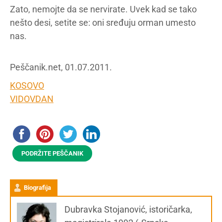
Zato, nemojte da se nervirate. Uvek kad se tako
nešto desi, setite se: oni sređuju orman umesto
nas.
Peščanik.net, 01.07.2011.
KOSOVO
VIDOVDAN
PODRŽITE PEŠČANIK
Biografija
Dubravka Stojanović, istoričarka,