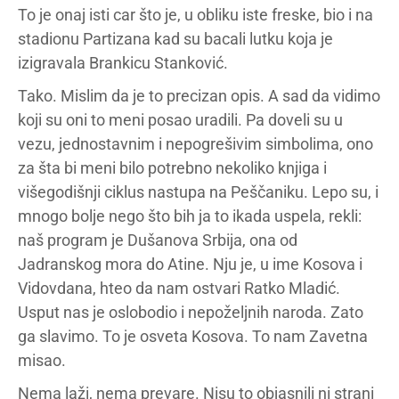
To je onaj isti car što je, u obliku iste freske, bio i na
stadionu Partizana kad su bacali lutku koja je
izigravala Brankicu Stanković.
Tako. Mislim da je to precizan opis. A sad da vidimo
koji su oni to meni posao uradili. Pa doveli su u
vezu, jednostavnim i nepogrešivim simbolima, ono
za šta bi meni bilo potrebno nekoliko knjiga i
višegodišnji ciklus nastupa na Peščaniku. Lepo su, i
mnogo bolje nego što bih ja to ikada uspela, rekli:
naš program je Dušanova Srbija, ona od
Jadranskog mora do Atine. Nju je, u ime Kosova i
Vidovdana, hteo da nam ostvari Ratko Mladić.
Usput nas je oslobodio i nepoželjnih naroda. Zato
ga slavimo. To je osveta Kosova. To nam Zavetna
misao.
Nema laži, nema prevare. Nisu to objasnili ni strani