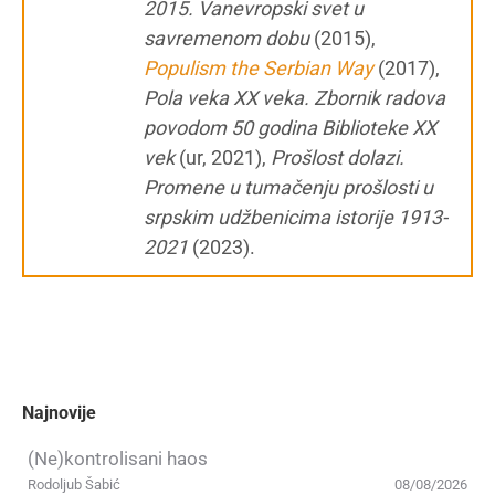
2015. Vanevropski svet u
savremenom dobu
(2015),
Populism the Serbian Way
(2017),
Pola veka XX veka. Zbornik radova
povodom 50 godina Biblioteke XX
vek
(ur, 2021),
Prošlost dolazi.
Promene u tumačenju prošlosti u
srpskim udžbenicima istorije 1913-
2021
(2023).
Najnovije
(Ne)kontrolisani haos
Rodoljub Šabić
08/08/2026