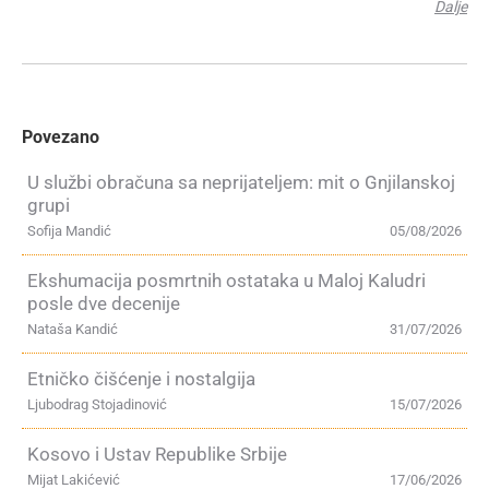
Dalje
Povezano
U službi obračuna sa neprijateljem: mit o Gnjilanskoj
grupi
Sofija Mandić
05/08/2026
Ekshumacija posmrtnih ostataka u Maloj Kaludri
posle dve decenije
Nataša Kandić
31/07/2026
Etničko čišćenje i nostalgija
Ljubodrag Stojadinović
15/07/2026
Kosovo i Ustav Republike Srbije
Mijat Lakićević
17/06/2026