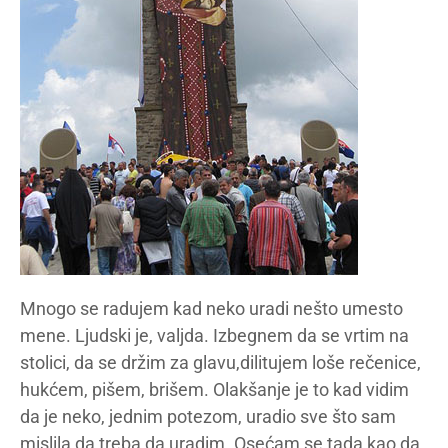
Mnogo se radujem kad neko uradi nešto umesto
mene. Ljudski je, valjda. Izbegnem da se vrtim na
stolici, da se držim za glavu,dilitujem loše rečenice,
hukćem, pišem, brišem. Olakšanje je to kad vidim
da je neko, jednim potezom, uradio sve što sam
mislila da treba da uradim. Osećam se tada kao da