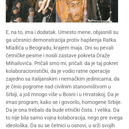
E, na to, ima i dodatak. Umesto mene, objasnili su
ga učesnici demonstracija protiv hapšenja Ratka
Mladića u Beogradu, krajem maja. Oni su pevali
četničke pesme i nosili zastave pokreta Draže
Mihailovića. Pričali smo mi, pričali: da je taj pokret
kolaboracionistički, da je vodio ratne operacije
zajedno sa italijanskim i nemačkim jedinicama, da
je činio pogrome nad civilnim stanovništvom u
Srbiji, a još mnogo više u Bosni i u Hrvatskoj. Da je
imao program, kako se i govorilo, homogene Srbije.
Da je ona trebalo da bude etnički čista. I velika. Da
to nije bila samo vojna kolaboracija, nego pre svega
ideološka. Da su se četnici u osnovi, u srži svojih