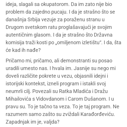
ideja, slagali sa okupatorom. Da im zato nije bio
problem da zajedno pucaju. I da je strašno što se
današnja Srbija vezuje za poraženu stranu u
Drugom svetskom ratu proglašavajući je svojim
autentičnim glasom. I da je strašno što Državna
komisija traži kosti po „omiljenom izletištu“. I da, šta
će kad ih nađe?
Pričamo mi, pričamo, ali demonstranti su posao
uradili umesto nas. I hvala im. Jasnije su nego mi
doveli različite pokrete u vezu, objasnili idejni i
istorijski kontekst, izneli program i istakli svoj
neumrli cilj. Povezali su Ratka Mladića i Dražu
Mihailovića s Vidovdanom i Carom Dušanom. I u
pravu su. To je tačno ta veza. To je taj program. Ne
razumem samo zašto su zviždali Karađorđeviću.
Zapadnjak im je, valjda?