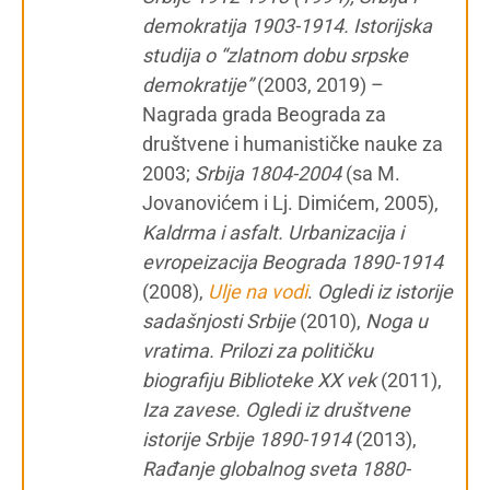
demokratija 1903-1914. Istorijska
studija o “zlatnom dobu srpske
demokratije”
(2003, 2019) –
Nagrada grada Beograda za
društvene i humanističke nauke za
2003;
Srbija 1804-2004
(sa M.
Jovanovićem i Lj. Dimićem, 2005),
Kaldrma i asfalt. Urbanizacija i
evropeizacija Beograda 1890-1914
(2008),
Ulje na vodi
.
Ogledi iz istorije
sadašnjosti Srbije
(2010),
Noga u
vratima. Prilozi za političku
biografiju Biblioteke XX vek
(2011),
Iza zavese. Ogledi iz društvene
istorije Srbije 1890-1914
(2013),
Rađanje globalnog sveta 1880-