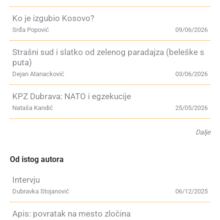
Ko je izgubio Kosovo?
Srđa Popović
09/06/2026
Strašni sud i slatko od zelenog paradajza (beleške s
puta)
Dejan Atanacković
03/06/2026
KPZ Dubrava: NATO i egzekucije
Nataša Kandić
25/05/2026
Dalje
Od istog autora
Intervju
Dubravka Stojanović
06/12/2025
Apis: povratak na mesto zločina