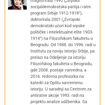
magistrirala 1992 („Srpska
socijaldemokratska partija i ratni
program Srbije 1912-1918“),
doktorirala 2001 („Evropski
demokratski uzori kod srpske
političke i intelektualne elite 1903-
1914“) na Filozofskom fakultetu u
Beogradu. Od 1988. do 1996. radi u
Institutu za noviju istoriju Srbije, pa
prelazi na Odeljenje za istoriju
Filozofskog fakulteta u Beogradu,
gde 2008. postaje vanredna, a
2016. redovna profesorka na
katedri za Opštu savremenu
istoriju. U saradnji sa Centrom za
antiratne akcije 1993. radi na
projektu analize udžbenika. Sa