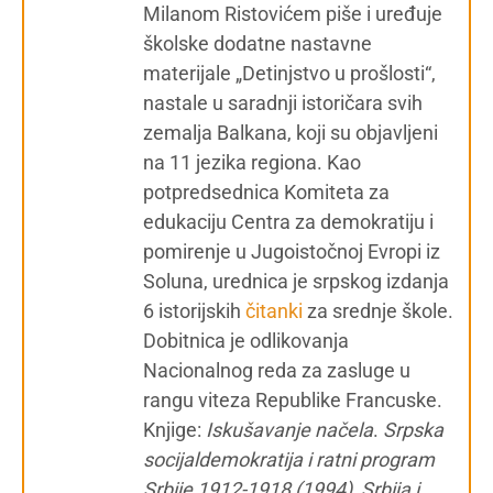
Milanom Ristovićem piše i uređuje
školske dodatne nastavne
materijale „Detinjstvo u prošlosti“,
nastale u saradnji istoričara svih
zemalja Balkana, koji su objavljeni
na 11 jezika regiona. Kao
potpredsednica Komiteta za
edukaciju Centra za demokratiju i
pomirenje u Jugoistočnoj Evropi iz
Soluna, urednica je srpskog izdanja
6 istorijskih
čitanki
za srednje škole.
Dobitnica je odlikovanja
Nacionalnog reda za zasluge u
rangu viteza Republike Francuske.
Knjige:
Iskušavanje načela
.
Srpska
socijaldemokratija i ratni program
Srbije 1912-1918 (1994), Srbija i