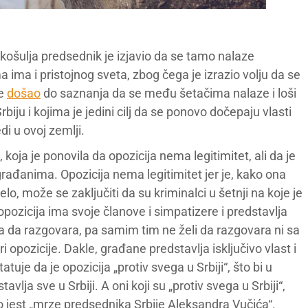
košulja predsednik je izjavio da se tamo nalaze
ima i pristojnog sveta, zbog čega je izrazio volju da se
je
došao
do saznanja da se među šetačima nalaze i loši
 Srbiju i kojima je jedini cilj da se ponovo dočepaju vlasti
di u ovoj zemlji.
koja je ponovila da opozicija nema legitimitet, ali da je
ađanima. Opozicija nema legitimitet jer je, kako ona
delo, može se zaključiti da su kriminalci u šetnji na koje je
pozicija ima svoje članove i simpatizere i predstavlja
a da razgovara, pa samim tim ne želi da razgovara ni sa
i opozicije. Dakle, građane predstavlja isključivo vlast i
uje da je opozicija „protiv svega u Srbiji“, što bi u
avlja sve u Srbiji. A oni koji su „protiv svega u Srbiji“,
 to jest „mrze predsednika Srbije Aleksandra Vučića“.