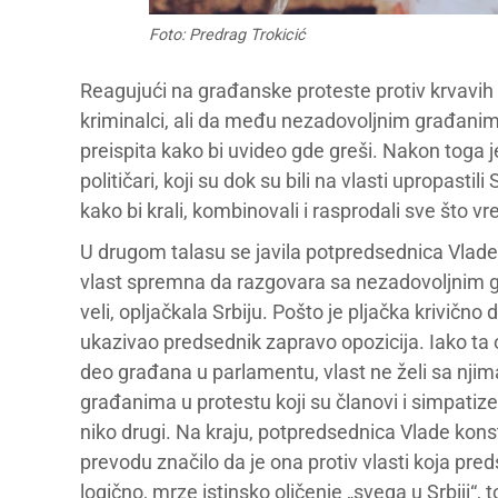
Foto: Predrag Trokicić
Reagujući na građanske proteste protiv krvavih 
kriminalci, ali da među nezadovoljnim građanima 
preispita kako bi uvideo gde greši. Nakon toga 
političari, koji su dok su bili na vlasti upropastili
kako bi krali, kombinovali i rasprodali sve što vre
U drugom talasu se javila potpredsednica Vlade, 
vlast spremna da razgovara sa nezadovoljnim gr
veli, opljačkala Srbiju. Pošto je pljačka krivično 
ukazivao predsednik zapravo opozicija. Iako ta o
deo građana u parlamentu, vlast ne želi sa njim
građanima u protestu koji su članovi i simpatizer
niko drugi. Na kraju, potpredsednica Vlade konstat
prevodu značilo da je ona protiv vlasti koja predst
logično, mrze istinsko oličenje „svega u Srbiji“,