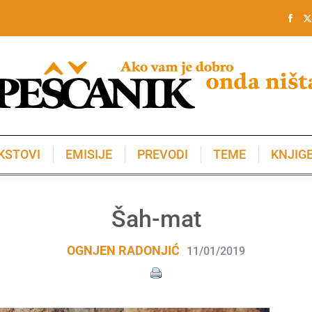
KSTOVI
EMISIJE
PREVODI
TEME
KNJIG
KSTOVI
EMISIJE
PREVODI
TEME
KNJIG
Šah-mat
OGNJEN RADONJIĆ
11/01/2019