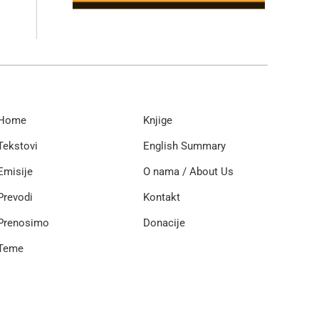
Home
Knjige
Tekstovi
English Summary
Emisije
O nama / About Us
Prevodi
Kontakt
Prenosimo
Donacije
Teme