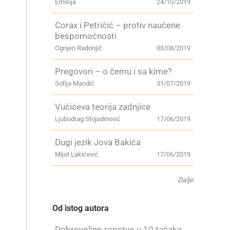
Emisija
24/10/2019
Corax i Petričić – protiv naučene
bespomoćnosti
Ognjen Radonjić
03/08/2019
Pregovori – o čemu i sa kime?
Sofija Mandić
31/07/2019
Vučićeva teorija zadnjice
Ljubodrag Stojadinović
17/06/2019
Dugi jezik Jova Bakića
Mijat Lakićević
17/06/2019
Dalje
Od istog autora
Dobrovoljno ropstvo u 10 tačaka