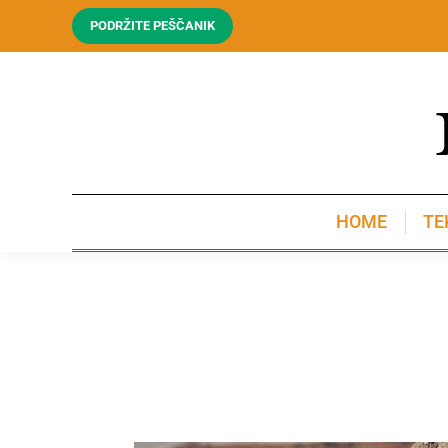
PODRŽITE PEŠČANIK
HOME
TE
HOME
TE