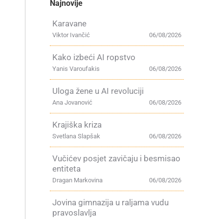
Najnovije
Karavane
Viktor Ivančić
06/08/2026
Kako izbeći AI ropstvo
Yanis Varoufakis
06/08/2026
Uloga žene u AI revoluciji
Ana Jovanović
06/08/2026
Krajiška kriza
Svetlana Slapšak
06/08/2026
Vučićev posjet zavičaju i besmisao
entiteta
Dragan Markovina
06/08/2026
Jovina gimnazija u raljama vudu
pravoslavlja