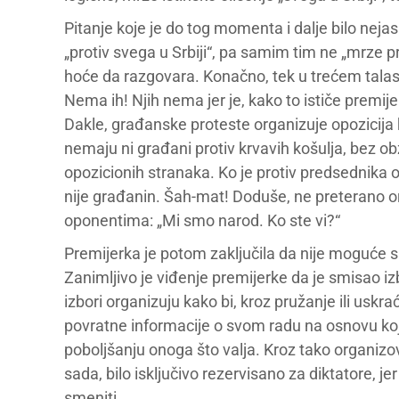
Pitanje koje je do tog momenta i dalje bilo nejasn
„protiv svega u Srbiji“, pa samim tim ne „mrze p
hoće da razgovara. Konačno, tek u trećem talas
Nema ih! Njih nema jer je, kako to ističe premij
Dakle, građanske proteste organizuje opozicija k
nemaju ni građani protiv krvavih košulja, bez obzir
opozicionih stranaka. Ko je protiv predsednika on 
nije građanin. Šah-mat! Doduše, ne preterano or
oponentima: „Mi smo narod. Ko ste vi?“
Premijerka je potom zaključila da nije moguće sr
Zanimljivo je viđenje premijerke da je smisao 
izbori organizuju kako bi, kroz pružanje ili uskra
povratne informacije o svom radu na osnovu koj
poboljšanju onoga što valja. Kroz tako organizov
sada, bilo isključivo rezervisano za diktatore, 
smeniti.