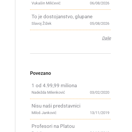
Vukašin Milićević
06/08/2026
To je dostojanstvo, glupane
Slavoj Žižek
05/08/2026
Dalje
Povezano
1 od 4.99,99 miliona
Nadežda Milenković
03/02/2020
Nisu naši predstavnici
Miloš Janković
13/11/2019
Profesori na Platou