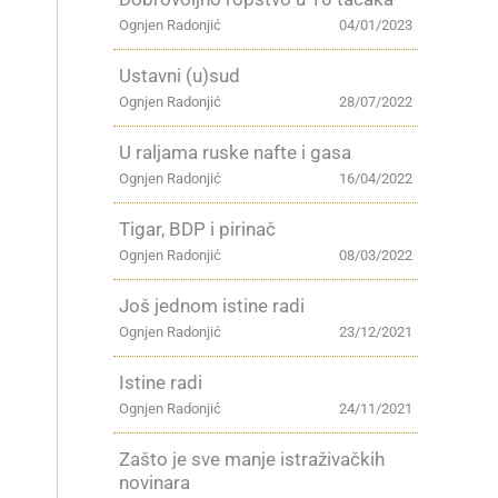
Ognjen Radonjić
04/01/2023
Ustavni (u)sud
Ognjen Radonjić
28/07/2022
U raljama ruske nafte i gasa
Ognjen Radonjić
16/04/2022
Tigar, BDP i pirinač
Ognjen Radonjić
08/03/2022
Još jednom istine radi
Ognjen Radonjić
23/12/2021
Istine radi
Ognjen Radonjić
24/11/2021
Zašto je sve manje istraživačkih
novinara