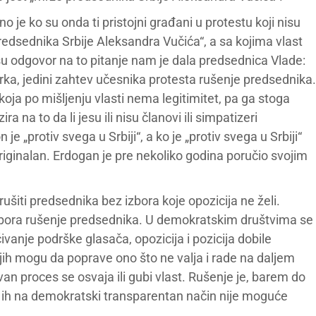
o je ko su onda ti pristojni građani u protestu koji nisu
redsednika Srbije Aleksandra Vučića“, a sa kojima vlast
u odgovor na to pitanje nam je dala predsednica Vlade:
erka, jedini zahtev učesnika protesta rušenje predsednika.
oja po mišljenju vlasti nema legitimitet, pa ga stoga
a na to da li jesu ili nisu članovi ili simpatizeri
je „protiv svega u Srbiji“, a ko je „protiv svega u Srbiji“
iginalan. Erdogan je pre nekoliko godina poručio svojim
ušiti predsednika bez izbora koje opozicija ne želi.
izbora rušenje predsednika. U demokratskim društvima se
ćivanje podrške glasača, opozicija i pozicija dobile
ih mogu da poprave ono što ne valja i rade na daljem
an proces se osvaja ili gubi vlast. Rušenje je, barem do
jer ih na demokratski transparentan način nije moguće