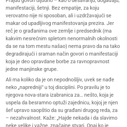
Prajdu govori uljudno – kao o dešavanju, događaju,
manifestaciji, šetnji. Bez empatije, za koju
verovatno nije ni sposoban, ali i uzdržavajući se
makar od upadljivog manifestovanja prezira. Jer
reč je o građanima ove zemlje i predsednik (ma
kakvim nesrećnim spletom nenormalnih okolnosti
da se na tom mestu našao) nema pravo da na tako
degradirajući i sraman način govori o manifestaciji
koja je deo opravdane borbe za ravnopravnost
jedne manjinske grupe.
Ali ma koliko da je on nepodnošljiv, uvek se nađe
neko „napredniji“ u toj disciplini. Po pravilu je to
njegova nova-stara izabranica za… nešto, koja je
uspela da besramno optuži zajednicu, kojoj je njen
šef upravo saopštio da su građani drugog reda, za
– nezahvalnost. Kaže: „Hajde nekada i da slavimo
neke velike i važne, značajne stvari. Onaj ko je