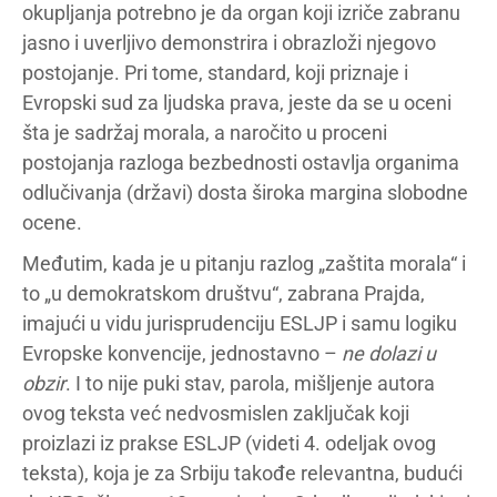
okupljanja potrebno je da organ koji izriče zabranu
jasno i uverljivo demonstrira i obrazloži njegovo
postojanje. Pri tome, standard, koji priznaje i
Evropski sud za ljudska prava, jeste da se u oceni
šta je sadržaj morala, a naročito u proceni
postojanja razloga bezbednosti ostavlja organima
odlučivanja (državi) dosta široka margina slobodne
ocene.
Međutim, kada je u pitanju razlog „zaštita morala“ i
to „u demokratskom društvu“, zabrana Prajda,
imajući u vidu jurisprudenciju ESLJP i samu logiku
Evropske konvencije, jednostavno –
ne dolazi u
obzir
. I to nije puki stav, parola, mišljenje autora
ovog teksta već nedvosmislen zaključak koji
proizlazi iz prakse ESLJP (videti 4. odeljak ovog
teksta), koja je za Srbiju takođe relevantna, budući