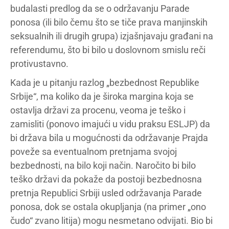
budalasti predlog da se o održavanju Parade
ponosa (ili bilo čemu što se tiče prava manjinskih
seksualnih ili drugih grupa) izjašnjavaju građani na
referendumu, što bi bilo u doslovnom smislu reči
protivustavno.
Kada je u pitanju razlog „bezbednost Republike
Srbije“, ma koliko da je široka margina koja se
ostavlja državi za procenu, veoma je teško i
zamisliti (ponovo imajući u vidu praksu ESLJP) da
bi država bila u mogućnosti da održavanje Prajda
poveže sa eventualnom pretnjama svojoj
bezbednosti, na bilo koji način. Naročito bi bilo
teško državi da pokaže da postoji bezbednosna
pretnja Republici Srbiji usled održavanja Parade
ponosa, dok se ostala okupljanja (na primer „ono
čudo“ zvano litija) mogu nesmetano odvijati. Bio bi