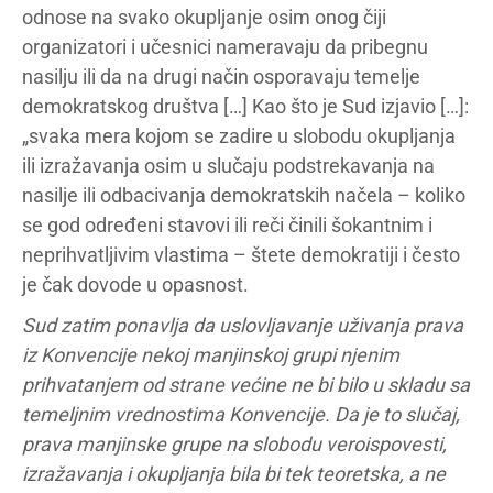
odnose na svako okupljanje osim onog čiji
organizatori i učesnici nameravaju da pribegnu
nasilju ili da na drugi način osporavaju temelje
demokratskog društva […] Kao što je Sud izjavio […]:
„svaka mera kojom se zadire u slobodu okupljanja
ili izražavanja osim u slučaju podstrekavanja na
nasilje ili odbacivanja demokratskih načela – koliko
se god određeni stavovi ili reči činili šokantnim i
neprihvatljivim vlastima – štete demokratiji i često
je čak dovode u opasnost.
Sud zatim ponavlja da uslovljavanje uživanja prava
iz Konvencije nekoj manjinskoj grupi njenim
prihvatanjem od strane većine ne bi bilo u skladu sa
temeljnim vrednostima Konvencije. Da je to slučaj,
prava manjinske grupe na slobodu veroispovesti,
izražavanja i okupljanja bila bi tek teoretska, a ne