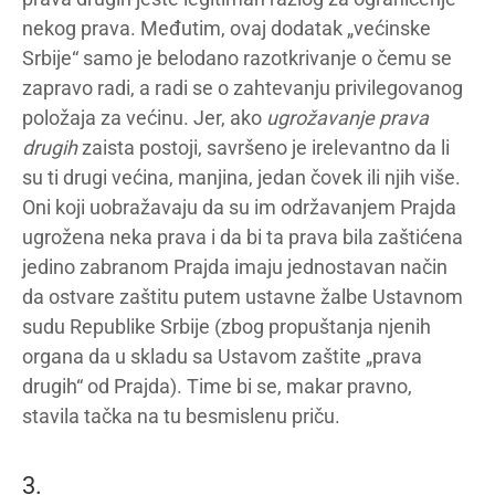
nekog prava. Međutim, ovaj dodatak „većinske
Srbije“ samo je belodano razotkrivanje o čemu se
zapravo radi, a radi se o zahtevanju privilegovanog
položaja za većinu. Jer, ako
ugrožavanje prava
drugih
zaista postoji, savršeno je irelevantno da li
su ti drugi većina, manjina, jedan čovek ili njih više.
Oni koji uobražavaju da su im održavanjem Prajda
ugrožena neka prava i da bi ta prava bila zaštićena
jedino zabranom Prajda imaju jednostavan način
da ostvare zaštitu putem ustavne žalbe Ustavnom
sudu Republike Srbije (zbog propuštanja njenih
organa da u skladu sa Ustavom zaštite „prava
drugih“ od Prajda). Time bi se, makar pravno,
stavila tačka na tu besmislenu priču.
3.