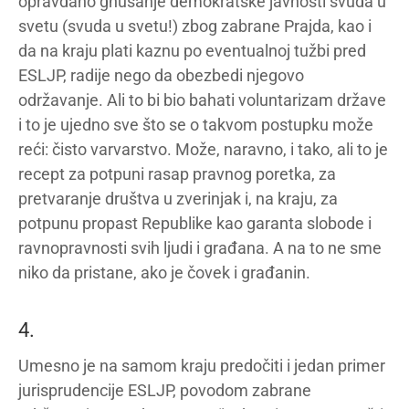
opravdano gnušanje demokratske javnosti svuda u
svetu (svuda u svetu!) zbog zabrane Prajda, kao i
da na kraju plati kaznu po eventualnoj tužbi pred
ESLJP, radije nego da obezbedi njegovo
održavanje. Ali to bi bio bahati voluntarizam države
i to je ujedno sve što se o takvom postupku može
reći: čisto varvarstvo. Može, naravno, i tako, ali to je
recept za potpuni rasap pravnog poretka, za
pretvaranje društva u zverinjak i, na kraju, za
potpunu propast Republike kao garanta slobode i
ravnopravnosti svih ljudi i građana. A na to ne sme
niko da pristane, ako je čovek i građanin.
4.
Umesno je na samom kraju predočiti i jedan primer
jurisprudencije ESLJP, povodom zabrane