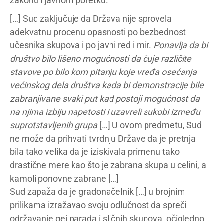
zakonu i javnom poretku.
[…] Sud zaključuje da Država nije sprovela
adekvatnu procenu opasnosti po bezbednost
učesnika skupova i po javni red i mir.
Ponavlja da bi
društvo bilo lišeno mogućnosti da čuje različite
stavove po bilo kom pitanju koje vređa osećanja
većinskog dela društva kada bi demonstracije bile
zabranjivane svaki put kad postoji mogućnost da
na njima izbiju napetosti i uzavreli sukobi između
suprotstavljenih grupa
[…] U ovom predmetu, Sud
ne može da prihvati tvrdnju Države da je pretnja
bila tako velika da je iziskivala primenu tako
drastične mere kao što je zabrana skupa u celini, a
kamoli ponovne zabrane […]
Sud zapaža da je gradonačelnik […] u brojnim
prilikama izražavao svoju odlučnost da spreči
održavanje gej parada i sličnih skupova, očigledno