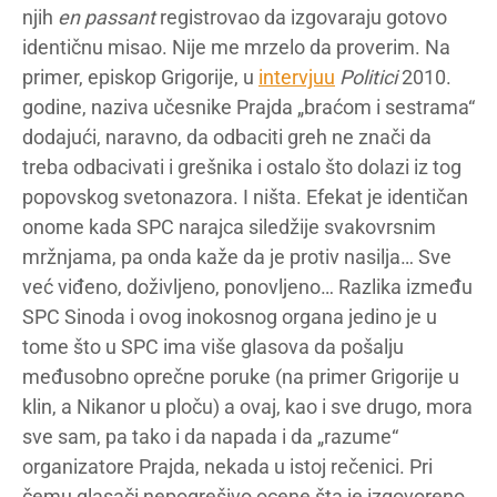
njih
en passant
registrovao da izgovaraju gotovo
identičnu misao. Nije me mrzelo da proverim. Na
primer, episkop Grigorije, u
intervjuu
Politici
2010.
godine, naziva učesnike Prajda „braćom i sestrama“
dodajući, naravno, da odbaciti greh ne znači da
treba odbacivati i grešnika i ostalo što dolazi iz tog
popovskog svetonazora. I ništa. Efekat je identičan
onome kada SPC narajca siledžije svakovrsnim
mržnjama, pa onda kaže da je protiv nasilja… Sve
već viđeno, doživljeno, ponovljeno… Razlika između
SPC Sinoda i ovog inokosnog organa jedino je u
tome što u SPC ima više glasova da pošalju
međusobno oprečne poruke (na primer Grigorije u
klin, a Nikanor u ploču) a ovaj, kao i sve drugo, mora
sve sam, pa tako i da napada i da „razume“
organizatore Prajda, nekada u istoj rečenici. Pri
čemu glasači nepogrešivo ocene šta je izgovoreno