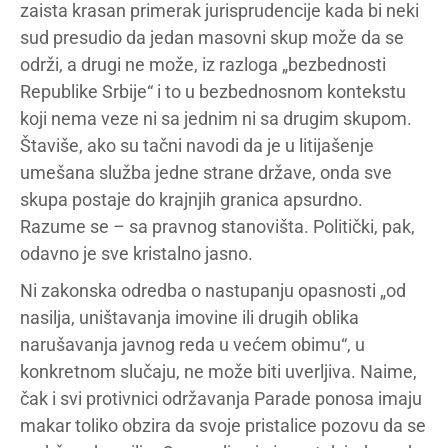
zaista krasan primerak jurisprudencije kada bi neki
sud presudio da jedan masovni skup može da se
održi, a drugi ne može, iz razloga „bezbednosti
Republike Srbije“ i to u bezbednosnom kontekstu
koji nema veze ni sa jednim ni sa drugim skupom.
Štaviše, ako su tačni navodi da je u litijašenje
umešana služba jedne strane države, onda sve
skupa postaje do krajnjih granica apsurdno.
Razume se – sa pravnog stanovišta. Politički, pak,
odavno je sve kristalno jasno.
Ni zakonska odredba o nastupanju opasnosti „od
nasilja, uništavanja imovine ili drugih oblika
narušavanja javnog reda u većem obimu“, u
konkretnom slučaju, ne može biti uverljiva. Naime,
čak i svi protivnici održavanja Parade ponosa imaju
makar toliko obzira da svoje pristalice pozovu da se