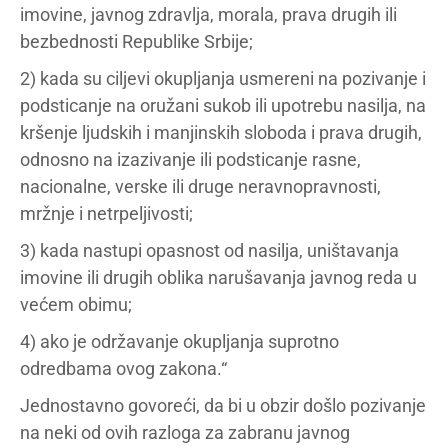
imovine, javnog zdravlja, morala, prava drugih ili
bezbednosti Republike Srbije;
2) kada su ciljevi okupljanja usmereni na pozivanje i
podsticanje na oružani sukob ili upotrebu nasilja, na
kršenje ljudskih i manjinskih sloboda i prava drugih,
odnosno na izazivanje ili podsticanje rasne,
nacionalne, verske ili druge neravnopravnosti,
mržnje i netrpeljivosti;
3) kada nastupi opasnost od nasilja, uništavanja
imovine ili drugih oblika narušavanja javnog reda u
većem obimu;
4) ako je održavanje okupljanja suprotno
odredbama ovog zakona.“
Jednostavno govoreći, da bi u obzir došlo pozivanje
na neki od ovih razloga za zabranu javnog