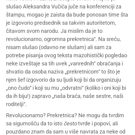
slušao Aleksandra Vučića juče na konferenciji za
štampu, mogao je zaista da bude ponosan time šta
je izgovorio predsednik sa takvim autoritetom,
čitavom svom narodu. Ja mislim da je to
revolucionarno, ogromna prekretnica“. Na sreću,
nisam slušao (odavno ne slušam) ali sam za
potrebe pisanja ovog teksta mazohistički pogledao
neke izveštaje sa tih uvek „vanrednih“ obraćanja i
shvatio da osoba naziva „prekretnicom“ to što je
njen šef izgovorio da su ljudi koji bi da organizuju
„ono čudo“ i koji su mu „odvratni“ (koliko i oni koji bi
da ih biju!) zapravo „naša braća, naše sestre, naši
roditelji“.
Revolucionarno? Prekretnica? Ne mogu da tvrdim
sa sigurnošću da to isto
često
tvrde i popovi, ali
pouzdano znam da sam u više navrata za neke od