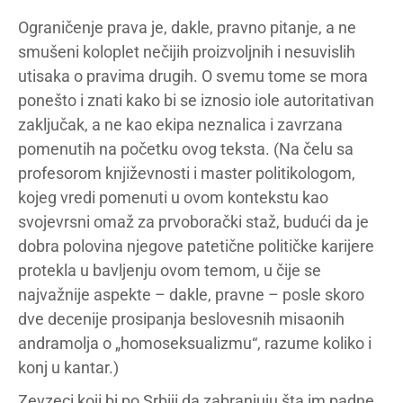
Ograničenje prava je, dakle, pravno pitanje, a ne
smušeni koloplet nečijih proizvoljnih i nesuvislih
utisaka o pravima drugih. O svemu tome se mora
ponešto i znati kako bi se iznosio iole autoritativan
zaključak, a ne kao ekipa neznalica i zavrzana
pomenutih na početku ovog teksta. (Na čelu sa
profesorom književnosti i master politikologom,
kojeg vredi pomenuti u ovom kontekstu kao
svojevrsni omaž za prvoborački staž, budući da je
dobra polovina njegove patetične političke karijere
protekla u bavljenju ovom temom, u čije se
najvažnije aspekte – dakle, pravne – posle skoro
dve decenije prosipanja beslovesnih misaonih
andramolja o „homoseksualizmu“, razume koliko i
konj u kantar.)
Zevzeci koji bi po Srbiji da zabranjuju šta im padne