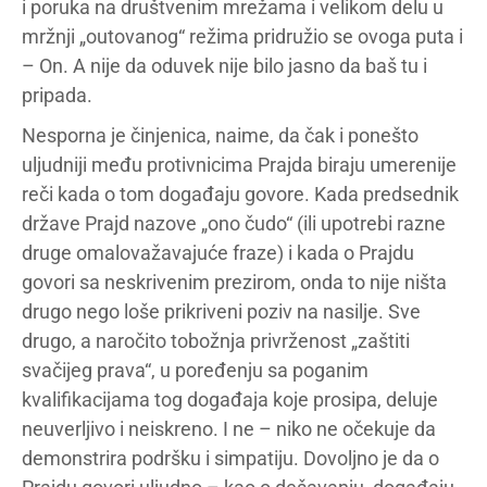
i poruka na društvenim mrežama i velikom delu u
mržnji „outovanog“ režima pridružio se ovoga puta i
– On. A nije da oduvek nije bilo jasno da baš tu i
pripada.
Nesporna je činjenica, naime, da čak i ponešto
uljudniji među protivnicima Prajda biraju umerenije
reči kada o tom događaju govore. Kada predsednik
države Prajd nazove „ono čudo“ (ili upotrebi razne
druge omalovažavajuće fraze) i kada o Prajdu
govori sa neskrivenim prezirom, onda to nije ništa
drugo nego loše prikriveni poziv na nasilje. Sve
drugo, a naročito tobožnja privrženost „zaštiti
svačijeg prava“, u poređenju sa poganim
kvalifikacijama tog događaja koje prosipa, deluje
neuverljivo i neiskreno. I ne – niko ne očekuje da
demonstrira podršku i simpatiju. Dovoljno je da o