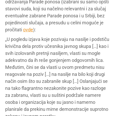
održavanja Parade ponosa (izabrani su samo opšti
stavovi suda, koji su načelno relevantni i za slučaj
eventualne zabrane Parade ponosa i u Srbiji, bez
pojedinosti slučaja, a presudu u celini moguće je
pročitati
ovde
):
„U pogledu izjava koje pozivaju na nasilje i podstiču
krivična dela protiv učesnika javnog skupa […] kao i
svih izolovanih pretnji nasiljem, vlasti su mogle
adekvatno da ih reše gonjenjem odgovornih lica.
Međutim, čini se da vlasti u ovom predmetu nisu
reagovale na poziv […] na nasilje na bilo koji drugi
način osim što su zabranile skup […] Oslanjajući se
na tako flagrantno nezakonite pozive kao razloge
za zabranu, vlasti su u suštini podržale namere
osoba i organizacija koje su jasno i namerno
planirale da prekinu mirne demonstracije suprotno