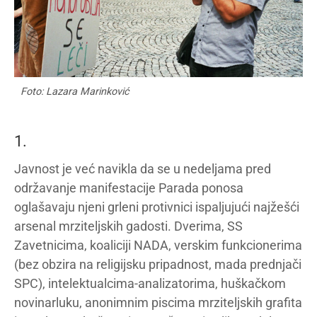
Foto: Lazara Marinković
1.
Javnost je već navikla da se u nedeljama pred
održavanje manifestacije Parada ponosa
oglašavaju njeni grleni protivnici ispaljujući najžešći
arsenal mrziteljskih gadosti. Dverima, SS
Zavetnicima, koaliciji NADA, verskim funkcionerima
(bez obzira na religijsku pripadnost, mada prednjači
SPC), intelektualcima-analizatorima, huškačkom
novinarluku, anonimnim piscima mrziteljskih grafita