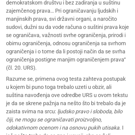
demokratskom društvu i bez zadiranja u suštinu
zajemčenog prava… Pri ograničavanju ljudskih i
manjinskih prava, svi državni organi, a naročito
sudovi, dužni su da vode računa o suštini prava koje
se ograničava, važnosti svrhe ograničenja, prirodi i
obimu ograničenja, odnosu ograničenja sa svrhom
ograničenja i o tome da li postoji način da se svrha
ograničenja postigne manjim ograničenjem prava“
(čl. 20. URS).
Razume se, primena ovog testa zahteva postupak
u kojem bi puno toga trebalo uzeti u obzir, ali
suština navođenja ove odredbe URS u ovom tekstu
je da se skrene pažnja na nešto što bi trebalo da je
zaista svima na srcu:
ljudsko pravo i sloboda, bilo
čiji, ne mogu se ograničavati proizvoljno,
odokativnom ocenom i na osnovu pukih utisaka
. I