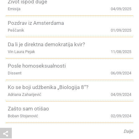
Život ispod duge
Emisija
04/09/2025
Pozdrav iz Amsterdama
Peščanik
01/09/2025
Da li je direktna demokratija kvir?
Vin Laura Pejak
11/08/2025
Posle homoseksualnosti
Dissent
06/09/2024
Ko se boji udžbenika „Biologija 8“?
Adriana Zaharijević
04/09/2024
Zašto sam otišao
Boban Stojanović
02/09/2024
Dalje