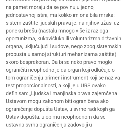
na pamet moraju da se povinuju jednoj
jednostavnoj istini, ma koliko im ona bila mrska:
sistem zaštite ljudskih prava je, na njihov užas, uz
poneku brešu (nastalu mnogo više iz razloga
oportunizma, kukavičluka ili voluntarizma državnih
organa, uključujući i sudove, nego zbog sistemskih
propusta u samoj strukturi mehanizama zaštite)
skoro besprekoran. Da bi se neko pravo moglo
ograničiti neophodno je da organ koji odlučuje o
tom ograničenju primeni instrument koji se naziva
test proporcionalnosti, a koji je u URS ovako
definisan: „Ljudska i manjinska prava zajemčena
Ustavom mogu zakonom biti ograničena ako
ograničenje dopušta Ustav, u svrhe radi kojih ga
Ustav dopušta, u obimu neophodnom da se
ustavna svrha ograničenja zadovolji u