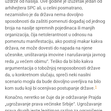
uzdrže od nasilja. Ove godine je izuzetak jedan od
arhihejtera SPC ali, u celini posmatrano,
nezamislivo je da država nema dovoljno
sposobnosti da zaštiti pomenuti događaj od jednog
broja na nasilje spremnih pojedinaca ili manjih
organizacija, čija netolerantnost u odnosu na
pomenutu manifestaciju, ako postoji makar kakva
država, ne može dovesti do napada na njene
učesnike, uništavanja imovine i narušavanja javnog
reda „u većem obimu“. Teško da bi bilo kakva
argumentacija o tobožnjoj nesposobnosti države
da, u konkretnom slučaju, spreči neki nasilni
scenario mogla da bude dovoljno uverljiva na bilo
1
kom sudu koji bi ocenjivao postupanje države.
Konačno, neretko se čuje da je održavanje Prajda
„ugrožavanje prava većinske Srbije“. Ugrožavanje
prava drugih jeste legitiman razlog za ograničenje