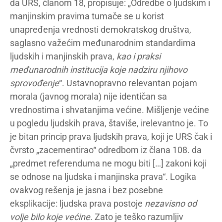
da URS, članom 18, propisuje: „Odredbe o ljudskim i
manjinskim pravima tumače se u korist
unapređenja vrednosti demokratskog društva,
saglasno važećim međunarodnim standardima
ljudskih i manjinskih prava,
kao i praksi
međunarodnih institucija koje nadziru njihovo
sprovođenje
“. Ustavnopravno relevantan pojam
morala (javnog morala) nije identičan sa
vrednostima i shvatanjima većine. Mišljenje većine
u pogledu ljudskih prava, štaviše, irelevantno je. To
je bitan princip prava ljudskih prava, koji je URS čak i
čvrsto „zacementirao“ odredbom iz člana 108. da
„predmet referenduma ne mogu biti […] zakoni koji
se odnose na ljudska i manjinska prava“. Logika
ovakvog rešenja je jasna i bez posebne
eksplikacije: ljudska prava postoje
nezavisno od
volje bilo koje većine
. Zato je teško razumljiv