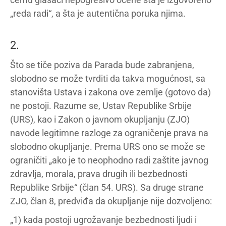
„reda radi“, a šta je autentična poruka njima.
2.
Što se tiče poziva da Parada bude zabranjena,
slobodno se može tvrditi da takva mogućnost, sa
stanovišta Ustava i zakona ove zemlje (gotovo da)
ne postoji. Razume se, Ustav Republike Srbije
(URS), kao i Zakon o javnom okupljanju (ZJO)
navode legitimne razloge za ograničenje prava na
slobodno okupljanje. Prema URS ono se može se
ograničiti „ako je to neophodno radi zaštite javnog
zdravlja, morala, prava drugih ili bezbednosti
Republike Srbije“ (član 54. URS). Sa druge strane
ZJO, član 8, predviđa da okupljanje nije dozvoljeno:
„1) kada postoji ugrožavanje bezbednosti ljudi i