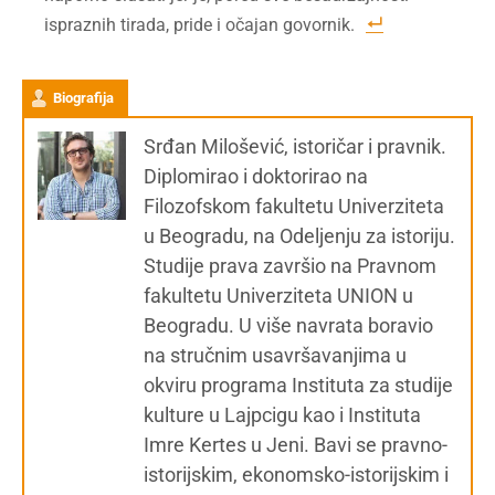
ispraznih tirada, pride i očajan govornik.
Biografija
Srđan Milošević, istoričar i pravnik.
Diplomirao i doktorirao na
Filozofskom fakultetu Univerziteta
u Beogradu, na Odeljenju za istoriju.
Studije prava završio na Pravnom
fakultetu Univerziteta UNION u
Beogradu. U više navrata boravio
na stručnim usavršavanjima u
okviru programa Instituta za studije
kulture u Lajpcigu kao i Instituta
Imre Kertes u Jeni. Bavi se pravno-
istorijskim, ekonomsko-istorijskim i