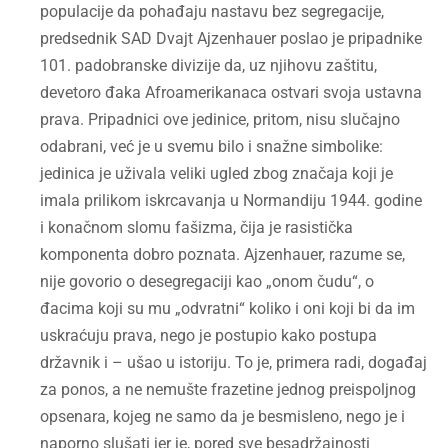
populacije da pohađaju nastavu bez segregacije,
predsednik SAD Dvajt Ajzenhauer poslao je pripadnike
101. padobranske divizije da, uz njihovu zaštitu,
devetoro đaka Afroamerikanaca ostvari svoja ustavna
prava. Pripadnici ove jedinice, pritom, nisu slučajno
odabrani, već je u svemu bilo i snažne simbolike:
jedinica je uživala veliki ugled zbog značaja koji je
imala prilikom iskrcavanja u Normandiju 1944. godine
i konačnom slomu fašizma, čija je rasistička
komponenta dobro poznata. Ajzenhauer, razume se,
nije govorio o desegregaciji kao „onom čudu“, o
đacima koji su mu „odvratni“ koliko i oni koji bi da im
uskraćuju prava, nego je postupio kako postupa
državnik i – ušao u istoriju. To je, primera radi, događaj
za ponos, a ne nemušte frazetine jednog preispoljnog
opsenara, kojeg ne samo da je besmisleno, nego je i
naporno slušati jer je, pored sve besadržajnosti