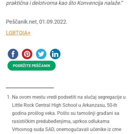
praktična i delotvorna kao što Konvencija nalaže
.“
Peščanik.net, 01.09.2022.
LGBTQIA+
PODRŽITE PEŠČANIK
________________
Na ovom mestu vredi podsetiti na slučaj segregacije u
Little Rock Central High School u Arkanzasu, 50-ih
godina prošlog veka. Pošto su tamošnji građani sa
rasističkim predubeđenjima, uprkos odlukama
Vrhovnog suda SAD, onemogućavali učenike iz crne