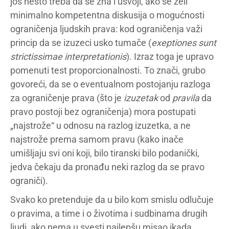
još nešto treba da se zna i usvoji, ako se želi
minimalno kompetentna diskusija o mogućnosti
ograničenja ljudskih prava: kod ograničenja važi
princip da se izuzeci usko tumače (
exeptiones sunt
strictissimae interpretationis
). Izraz toga je upravo
pomenuti test proporcionalnosti. To znači, grubo
govoreći, da se o eventualnom postojanju razloga
za ograničenje prava (što je
izuzetak
od
pravila
da
pravo postoji bez ograničenja) mora postupati
„najstrože“ u odnosu na razlog izuzetka, a ne
najstrože prema samom pravu (kako inače
umišljaju svi oni koji, bilo tiranski bilo podanički,
jedva čekaju da pronađu neki razlog da se pravo
ograniči).
Svako ko pretenduje da u bilo kom smislu odlučuje
o pravima, a time i o životima i sudbinama drugih
ljudi, ako nema u svesti najlepšu misao ikada