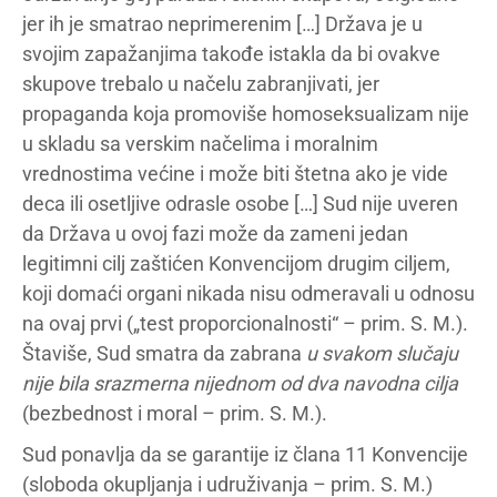
jer ih je smatrao neprimerenim […] Država je u
svojim zapažanjima takođe istakla da bi ovakve
skupove trebalo u načelu zabranjivati, jer
propaganda koja promoviše homoseksualizam nije
u skladu sa verskim načelima i moralnim
vrednostima većine i može biti štetna ako je vide
deca ili osetljive odrasle osobe […] Sud nije uveren
da Država u ovoj fazi može da zameni jedan
legitimni cilj zaštićen Konvencijom drugim ciljem,
koji domaći organi nikada nisu odmeravali u odnosu
na ovaj prvi („test proporcionalnosti“ – prim. S. M.).
Štaviše, Sud smatra da zabrana
u svakom slučaju
nije bila srazmerna nijednom od dva navodna cilja
(bezbednost i moral – prim. S. M.).
Sud ponavlja da se garantije iz člana 11 Konvencije
(sloboda okupljanja i udruživanja – prim. S. M.)