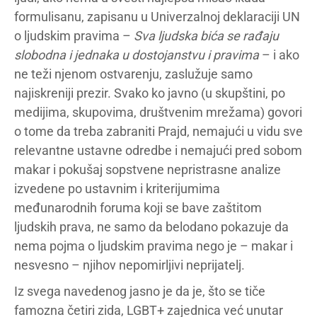
formulisanu, zapisanu u Univerzalnoj deklaraciji UN
o ljudskim pravima –
Sva ljudska bića se rađaju
slobodna i jednaka u dostojanstvu i pravima
– i ako
ne teži njenom ostvarenju, zaslužuje samo
najiskreniji prezir. Svako ko javno (u skupštini, po
medijima, skupovima, društvenim mrežama) govori
o tome da treba zabraniti Prajd, nemajući u vidu sve
relevantne ustavne odredbe i nemajući pred sobom
makar i pokušaj sopstvene nepristrasne analize
izvedene po ustavnim i kriterijumima
međunarodnih foruma koji se bave zaštitom
ljudskih prava, ne samo da belodano pokazuje da
nema pojma o ljudskim pravima nego je – makar i
nesvesno – njihov nepomirljivi neprijatelj.
Iz svega navedenog jasno je da je, što se tiče
famozna četiri zida, LGBT+ zajednica već unutar