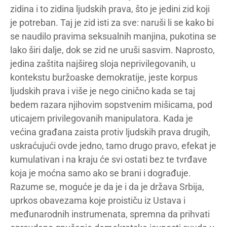
zidina i to zidina ljudskih prava, što je jedini zid koji
je potreban. Taj je zid isti za sve: naruši li se kako bi
se naudilo pravima seksualnih manjina, pukotina se
lako širi dalje, dok se zid ne uruši sasvim. Naprosto,
jedina zaštita najšireg sloja neprivilegovanih, u
kontekstu buržoaske demokratije, jeste korpus
ljudskih prava i više je nego cinično kada se taj
bedem razara njihovim sopstvenim mišicama, pod
uticajem privilegovanih manipulatora. Kada je
većina građana zaista protiv ljudskih prava drugih,
uskraćujući ovde jedno, tamo drugo pravo, efekat je
kumulativan i na kraju će svi ostati bez te tvrđave
koja je moćna samo ako se brani i dograđuje.
Razume se, moguće je da je i da je država Srbija,
uprkos obavezama koje proističu iz Ustava i
međunarodnih instrumenata, spremna da prihvati