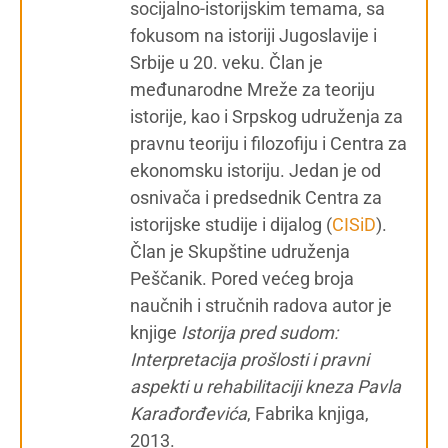
socijalno-istorijskim temama, sa
fokusom na istoriji Jugoslavije i
Srbije u 20. veku. Član je
međunarodne Mreže za teoriju
istorije, kao i Srpskog udruženja za
pravnu teoriju i filozofiju i Centra za
ekonomsku istoriju. Jedan je od
osnivača i predsednik Centra za
istorijske studije i dijalog (
CISiD
).
Član je Skupštine udruženja
Peščanik. Pored većeg broja
naučnih i stručnih radova autor je
knjige
Istorija pred sudom:
Interpretacija prošlosti i pravni
aspekti u rehabilitaciji kneza Pavla
Karađorđevića
, Fabrika knjiga,
2013.