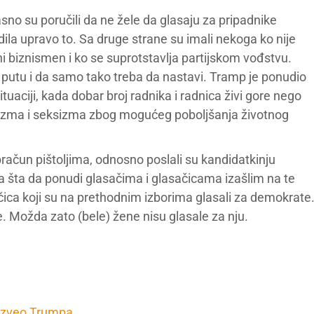
jasno su poručili da ne žele da glasaju za pripadnike
dila upravo to. Sa druge strane su imali nekoga ko nije
ni biznismen i ko se suprotstavlja partijskom vođstvu.
m putu i da samo tako treba da nastavi. Tramp je ponudio
tuaciji, kada dobar broj radnika i radnica živi gore nego
 rasizma i seksizma zbog mogućeg poboljšanja životnog
račun pištoljima, odnosno poslali su kandidatkinju
a šta da ponudi glasačima i glasačicama izašlim na te
sačica koji su na prethodnim izborima glasali za demokrate
e. Možda zato (bele) žene nisu glasale za nju.
izveo Trumpa