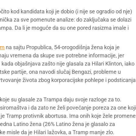
to kod kandidata koji je dobio (i nije se ogradio od nje)
ednička za sve pomenute analize: do zaključaka se dolazi
mpa. Da li je moguće da su one pored rasizma imale i
om
na sajtu Propublica, 54-orogodišnja žena koja je
aju vremena da skupe sve potrebne informacije, jer
kada objašnjava zašto nije glasala za Hilari Klinton, iako
ske partije, ona navodi slučaj Bengazi, probleme u
Žrtvovanje života zbog korporacijske pohlepe i podsticanja
oje su glasale za Trampa daju svoje razloge za to.
z siromaštva i da zato ne želi povećanje poreza za one koji
 je Tramp protivnik abortusa. Ima onih koje žele promene
Jedna Latino žena (26% Latino žena je glasalo za
 misle da je Hilari lažovka, a Tramp manje zlo.