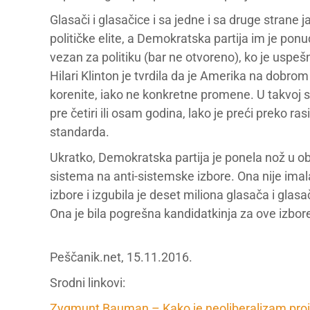
Glasači i glasačice i sa jedne i sa druge strane 
političke elite, a Demokratska partija im je ponu
vezan za politiku (bar ne otvoreno), ko je uspeš
Hilari Klinton je tvrdila da je Amerika na dobro
korenite, iako ne konkretne promene. U takvoj si
pre četiri ili osam godina, lako je preći preko
standarda.
Ukratko, Demokratska partija je ponela nož u ob
sistema na anti-sistemske izbore. Ona nije imal
izbore i izgubila je deset miliona glasača i gla
Ona je bila pogrešna kandidatkinja za ove izbor
Peščanik.net, 15.11.2016.
Srodni linkovi:
Zygmunt Bauman – Kako je neoliberalizam pro