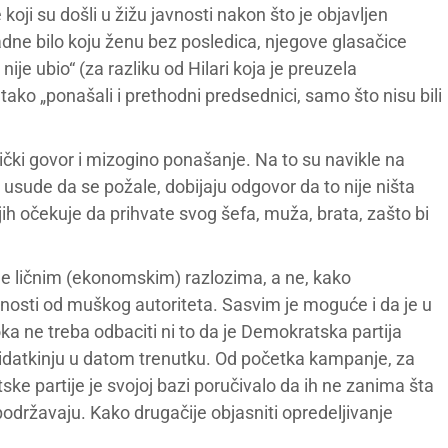
oji su došli u žižu javnosti nakon što je objavljen
ne bilo koju ženu bez posledica, njegove glasačice
e ubio“ (za razliku od Hilari koja je preuzela
ako „ponašali i prethodni predsednici, samo što nisu bili
čki govor i mizogino ponašanje. Na to su navikle na
 usude da se požale, dobijaju odgovor da to nije ništa
ih očekuje da prihvate svog šefa, muža, brata, zašto bi
e ličnim (ekonomskim) razlozima, a ne, kako
visnosti od muškog autoriteta. Sasvim je moguće i da je u
oka ne treba odbaciti ni to da je Demokratska partija
idatkinju u datom trenutku. Od početka kampanje, za
ke partije je svojoj bazi poručivalo da ih ne zanima šta
podržavaju. Kako drugačije objasniti opredeljivanje