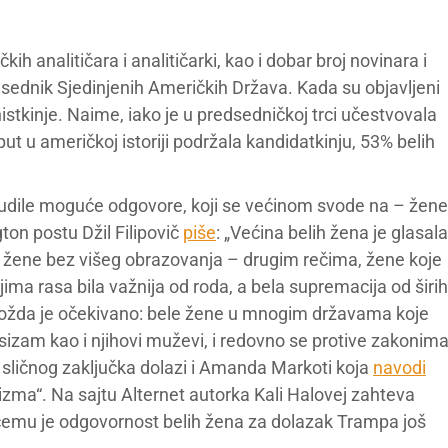
h analitičara i analitičarki, kao i dobar broj novinara i
edsednik Sjedinjenih Američkih Država. Kada su objavljeni
nistkinje. Naime, iako je u predsedničkoj trci učestvovala
i put u američkoj istoriji podržala kandidatkinju, 53% belih
onudile moguće odgovore, koji se većinom svode na – žene
ton postu Džil Filipovič
piše
: „Većina belih žena je glasala
 i žene bez višeg obrazovanja – drugim rečima, žene koje
jima rasa bila važnija od roda, a bela supremacija od širih
možda je očekivano: bele žene u mnogim državama koje
sizam kao i njihovi muževi, i redovno se protive zakonim
Do sličnog zaključka dolazi i Amanda Markoti koja
navodi
izma“. Na sajtu Alternet autorka Kali Halovej zahteva
 čemu je odgovornost belih žena za dolazak Trampa još