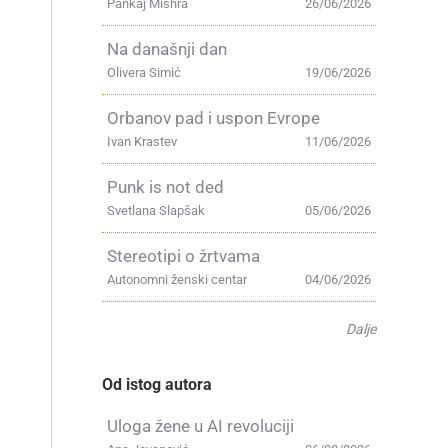
Pankaj Mishra
26/06/2026
Na današnji dan
Olivera Simić
19/06/2026
Orbanov pad i uspon Evrope
Ivan Krastev
11/06/2026
Punk is not ded
Svetlana Slapšak
05/06/2026
Stereotipi o žrtvama
Autonomni ženski centar
04/06/2026
Dalje
Od istog autora
Uloga žene u AI revoluciji