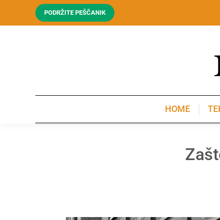
PODRŽITE PEŠČANIK
HOME
TE
HOME
TE
Zašt