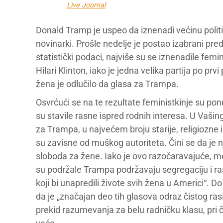
Live Journal
Donald Tramp je uspeo da iznenadi većinu politički
novinarki. Prošle nedelje je postao izabrani pr
statistički podaci, najviše su se iznenadile femi
Hilari Klinton, iako je jedna velika partija po prv
žena je odlučilo da glasa za Trampa.
Osvrćući se na te rezultate feministkinje su p
su stavile rasne ispred rodnih interesa. U Vašing
za Trampa, u najvećem broju starije, religiozne
su zavisne od muškog autoriteta. Čini se da je n
sloboda za žene. Iako je ovo razočaravajuće, 
su podržale Trampa podržavaju segregaciju i ra
koji bi unapredili živote svih žena u Americi“. 
da je „značajan deo tih glasova odraz čistog ras
prekid razumevanja za belu radničku klasu, pri