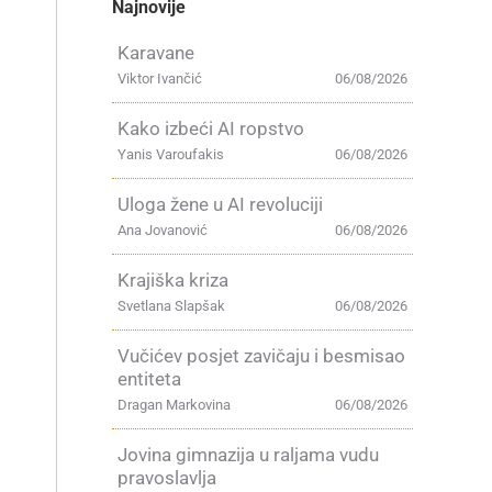
Najnovije
Karavane
Viktor Ivančić
06/08/2026
Kako izbeći AI ropstvo
Yanis Varoufakis
06/08/2026
Uloga žene u AI revoluciji
Ana Jovanović
06/08/2026
Krajiška kriza
Svetlana Slapšak
06/08/2026
Vučićev posjet zavičaju i besmisao
entiteta
Dragan Markovina
06/08/2026
Jovina gimnazija u raljama vudu
pravoslavlja