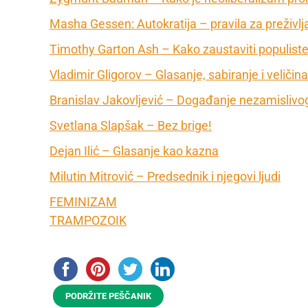
Masha Gessen: Autokratija – pravila za preživlj
Timothy Garton Ash – Kako zaustaviti populist
Vladimir Gligorov – Glasanje, sabiranje i veličina
Branislav Jakovljević – Događanje nezamislivo
Svetlana Slapšak – Bez brige!
Dejan Ilić – Glasanje kao kazna
Milutin Mitrović – Predsednik i njegovi ljudi
FEMINIZAM
TRAMPOZOIK
PODRŽITE PEŠČANIK