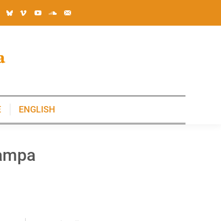
E
ENGLISH
E
ENGLISH
rampa