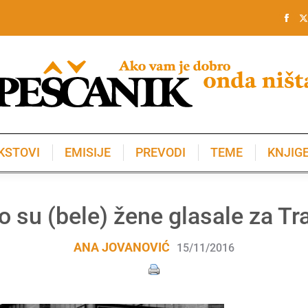
KSTOVI
EMISIJE
PREVODI
TEME
KNJIG
KSTOVI
EMISIJE
PREVODI
TEME
KNJIG
o su (bele) žene glasale za T
ANA JOVANOVIĆ
15/11/2016