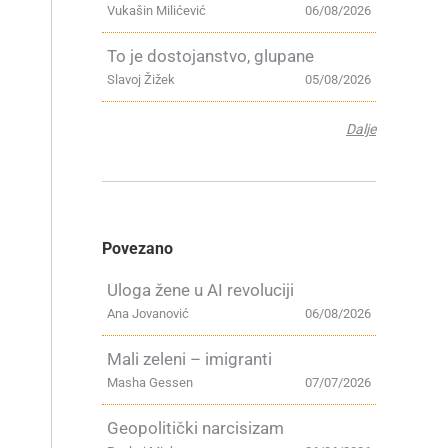
Vukašin Milićević
06/08/2026
To je dostojanstvo, glupane
Slavoj Žižek
05/08/2026
Dalje
Povezano
Uloga žene u AI revoluciji
Ana Jovanović
06/08/2026
a
Mali zeleni – imigranti
Masha Gessen
07/07/2026
Geopolitički narcisizam