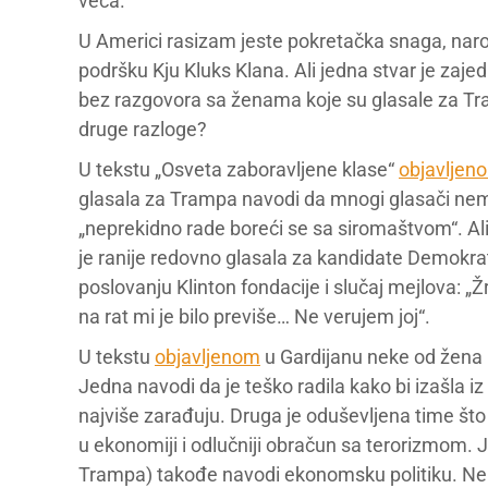
veća.
U Americi rasizam jeste pokretačka snaga, naroči
podršku Kju Kluks Klana. Ali jedna stvar je zaj
bez razgovora sa ženama koje su glasale za Tra
druge razloge?
U tekstu „Osveta zaboravljene klase“
objavljen
glasala za Trampa navodi da mnogi glasači nem
„neprekidno rade boreći se sa siromaštvom“. Ali 
je ranije redovno glasala za kandidate Demokrat
poslovanju Klinton fondacije i slučaj mejlova: „
na rat mi je bilo previše… Ne verujem joj“.
U tekstu
objavljenom
u Gardijanu neke od žena k
Jedna navodi da je teško radila kako bi izašla i
najviše zarađuju. Druga je oduševljena time što
u ekonomiji i odlučniji obračun sa terorizmom. 
Trampa) takođe navodi ekonomsku politiku. Neke