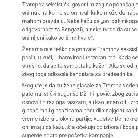
Trampov seksistički govor i mizogino ponašanje k
snimak na kome se on hvali kako može da napad
mahom pravdaju. Neke kažu da „on ipak nikoga nij
odgovornost za Bengazi), a neke tvrde da su se t
snimljeni kako se time hvale“.
Ženama nije teško da prihvate Trampov seksisti
poslu, u kući, u barovima i restoranima. Kada se
strašno, da se to samo „tako kaže“. Ako se od nj
zbog toga odbacile kandidata za predsednika.
Moguće je da su žene glasale za Trampa vođen
paternalistički sugeriše Džil Filipovič, zbog za
osnovi tih razloga rasizam, ali kao jedan od uzr
glasačima i glasačicama ponudila najgoru kand
vreme izbora u okviru partije, vođstvo Demokrats
oni imaju da kažu, šta očekuju od izbora i koga 
superdelegata pre početka kampanje.