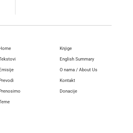
Home
Knjige
Tekstovi
English Summary
Emisije
O nama / About Us
Prevodi
Kontakt
Prenosimo
Donacije
Teme