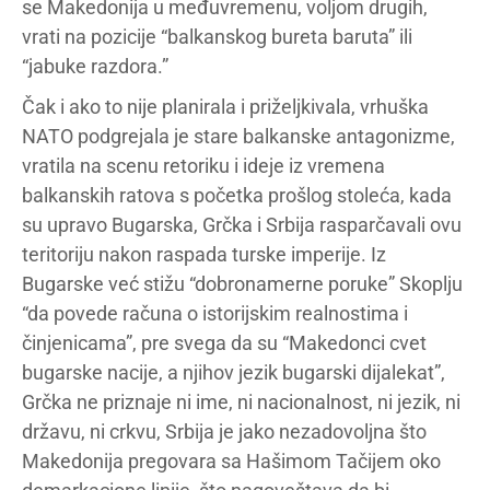
se Makedonija u međuvremenu, voljom drugih,
vrati na pozicije “balkanskog bureta baruta” ili
“jabuke razdora.”
Čak i ako to nije planirala i priželjkivala, vrhuška
NATO podgrejala je stare balkanske antagonizme,
vratila na scenu retoriku i ideje iz vremena
balkanskih ratova s početka prošlog stoleća, kada
su upravo Bugarska, Grčka i Srbija rasparčavali ovu
teritoriju nakon raspada turske imperije. Iz
Bugarske već stižu “dobronamerne poruke” Skoplju
“da povede računa o istorijskim realnostima i
činjenicama”, pre svega da su “Makedonci cvet
bugarske nacije, a njihov jezik bugarski dijalekat”,
Grčka ne priznaje ni ime, ni nacionalnost, ni jezik, ni
državu, ni crkvu, Srbija je jako nezadovoljna što
Makedonija pregovara sa Hašimom Tačijem oko