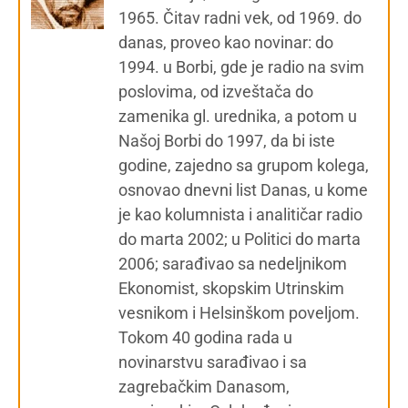
1965. Čitav radni vek, od 1969. do
danas, proveo kao novinar: do
1994. u Borbi, gde je radio na svim
poslovima, od izveštača do
zamenika gl. urednika, a potom u
Našoj Borbi do 1997, da bi iste
godine, zajedno sa grupom kolega,
osnovao dnevni list Danas, u kome
je kao kolumnista i analitičar radio
do marta 2002; u Politici do marta
2006; sarađivao sa nedeljnikom
Ekonomist, skopskim Utrinskim
vesnikom i Helsinškom poveljom.
Tokom 40 godina rada u
novinarstvu sarađivao i sa
zagrebačkim Danasom,