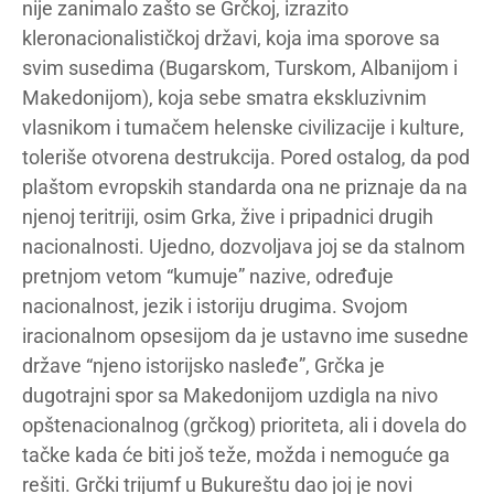
nije zanimalo zašto se Grčkoj, izrazito
kleronacionalističkoj državi, koja ima sporove sa
svim susedima (Bugarskom, Turskom, Albanijom i
Makedonijom), koja sebe smatra ekskluzivnim
vlasnikom i tumačem helenske civilizacije i kulture,
toleriše otvorena destrukcija. Pored ostalog, da pod
plaštom evropskih standarda ona ne priznaje da na
njenoj teritriji, osim Grka, žive i pripadnici drugih
nacionalnosti. Ujedno, dozvoljava joj se da stalnom
pretnjom vetom “kumuje” nazive, određuje
nacionalnost, jezik i istoriju drugima. Svojom
iracionalnom opsesijom da je ustavno ime susedne
države “njeno istorijsko nasleđe”, Grčka je
dugotrajni spor sa Makedonijom uzdigla na nivo
opštenacionalnog (grčkog) prioriteta, ali i dovela do
tačke kada će biti još teže, možda i nemoguće ga
rešiti. Grčki trijumf u Bukureštu dao joj je novi