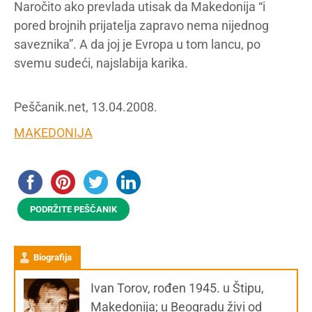
Naročito ako prevlada utisak da Makedonija “i
pored brojnih prijatelja zapravo nema nijednog
saveznika”. A da joj je Evropa u tom lancu, po
svemu sudeći, najslabija karika.
Peščanik.net, 13.04.2008.
MAKEDONIJA
PODRŽITE PEŠČANIK
Biografija
Ivan Torov, rođen 1945. u Štipu,
Makedonija; u Beogradu živi od