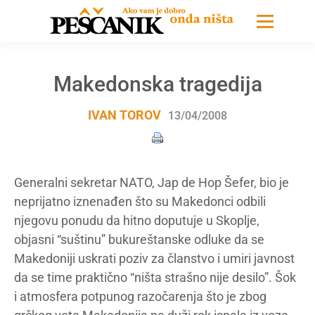
Makedonska tragedija
IVAN TOROV
13/04/2008
Generalni sekretar NATO, Jap de Hop Šefer, bio je
neprijatno iznenađen što su Makedonci odbili
njegovu ponudu da hitno doputuje u Skoplje,
objasni “suštinu” bukureštanske odluke da se
Makedoniji uskrati poziv za članstvo i umiri javnost
da se time praktično “ništa strašno nije desilo”. Šok
i atmosfera potpunog razočarenja što je zbog