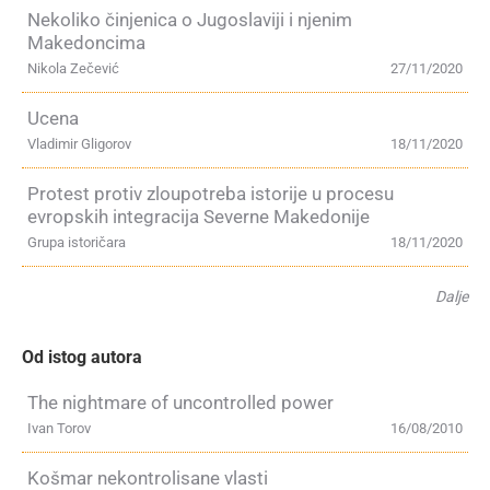
Nekoliko činjenica o Jugoslaviji i njenim
Makedoncima
Nikola Zečević
27/11/2020
Ucena
Vladimir Gligorov
18/11/2020
Protest protiv zloupotreba istorije u procesu
evropskih integracija Severne Makedonije
Grupa istoričara
18/11/2020
Dalje
Od istog autora
The nightmare of uncontrolled power
Ivan Torov
16/08/2010
Košmar nekontrolisane vlasti