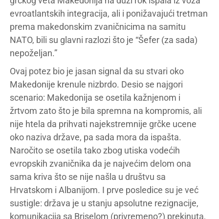
grčkog veta Makedonija na duži rok ispala iz voza
evroatlantskih integracija, ali i ponižavajući tretman
prema makedonskim zvaničnicima na samitu
NATO, bili su glavni razlozi što je “Šefer (za sada)
nepoželjan.”
Ovaj potez bio je jasan signal da su stvari oko
Makedonije krenule nizbrdo. Desio se najgori
scenario: Makedonija se osetila kažnjenom i
žrtvom zato što je bila spremna na kompromis, ali
nije htela da prihvati najekstremnije grčke ucene
oko naziva države, pa sada mora da ispašta.
Naročito se osetila tako zbog utiska vodećih
evropskih zvaničnika da je najvećim delom ona
sama kriva što se nije našla u društvu sa
Hrvatskom i Albanijom. I prve posledice su je već
sustigle: država je u stanju apsolutne rezignacije,
komunikacija sa Briselom (privremeno?) prekinuta,