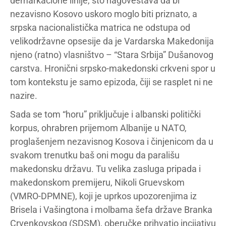
demarkacione linije, što nagoveštava da bi
nezavisno Kosovo uskoro moglo biti priznato, a
srpska nacionalistička matrica ne odstupa od
velikodržavne opsesije da je Vardarska Makedonija
njeno (ratno) vlasništvo – “Stara Srbija” Dušanovog
carstva. Hronični srpsko-makedonski crkveni spor u
tom kontekstu je samo epizoda, čiji se rasplet ni ne
nazire.
Sada se tom “horu” priključuje i albanski politički
korpus, ohrabren prijemom Albanije u NATO,
proglašenjem nezavisnog Kosova i činjenicom da u
svakom trenutku baš oni mogu da parališu
makedonsku državu. Tu velika zasluga pripada i
makedonskom premijeru, Nikoli Gruevskom
(VMRO-DPMNE), koji je uprkos upozorenjima iz
Brisela i Vašingtona i molbama šefa države Branka
Crvenkovskog (SDSM), oberučke prihvatio incijativu