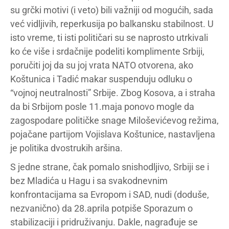
su grčki motivi (i veto) bili važniji od mogućih, sada
već vidljivih, reperkusija po balkansku stabilnost. U
isto vreme, ti isti političari su se naprosto utrkivali
ko će više i srdačnije podeliti komplimente Srbiji,
poručiti joj da su joj vrata NATO otvorena, ako
Koštunica i Tadić makar suspenduju odluku o
“vojnoj neutralnosti” Srbije. Zbog Kosova, a i straha
da bi Srbijom posle 11.maja ponovo mogle da
zagospodare političke snage Miloševićevog režima,
pojačane partijom Vojislava Koštunice, nastavljena
je politika dvostrukih aršina.
S jedne strane, čak pomalo snishodljivo, Srbiji se i
bez Mladića u Hagu i sa svakodnevnim
konfrontacijama sa Evropom i SAD, nudi (doduše,
nezvanično) da 28.aprila potpiše Sporazum o
stabilizaciji i pridruživanju. Dakle, nagrađuje se