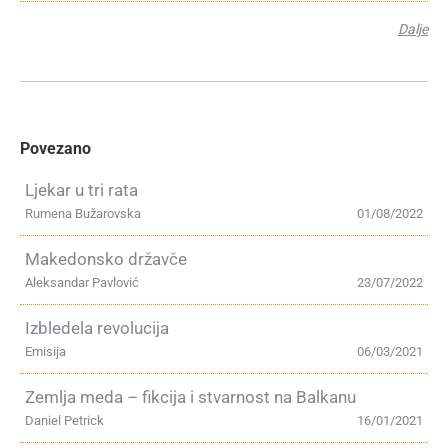
Dalje
Povezano
Ljekar u tri rata
Rumena Bužarovska
01/08/2022
Makedonsko državče
Aleksandar Pavlović
23/07/2022
Izbledela revolucija
Emisija
06/03/2021
Zemlja meda – fikcija i stvarnost na Balkanu
Daniel Petrick
16/01/2021