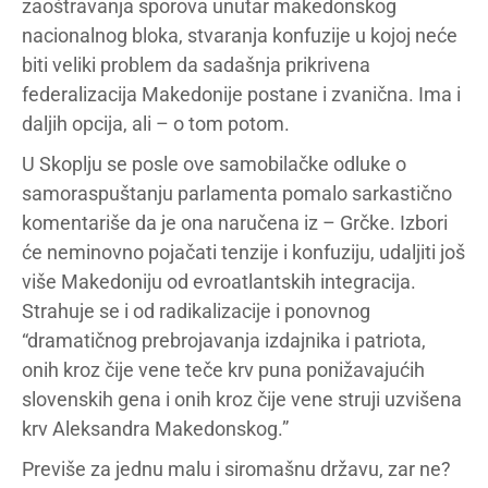
zaoštravanja sporova unutar makedonskog
nacionalnog bloka, stvaranja konfuzije u kojoj neće
biti veliki problem da sadašnja prikrivena
federalizacija Makedonije postane i zvanična. Ima i
daljih opcija, ali – o tom potom.
U Skoplju se posle ove samobilačke odluke o
samoraspuštanju parlamenta pomalo sarkastično
komentariše da je ona naručena iz – Grčke. Izbori
će neminovno pojačati tenzije i konfuziju, udaljiti još
više Makedoniju od evroatlantskih integracija.
Strahuje se i od radikalizacije i ponovnog
“dramatičnog prebrojavanja izdajnika i patriota,
onih kroz čije vene teče krv puna ponižavajućih
slovenskih gena i onih kroz čije vene struji uzvišena
krv Aleksandra Makedonskog.”
Previše za jednu malu i siromašnu državu, zar ne?