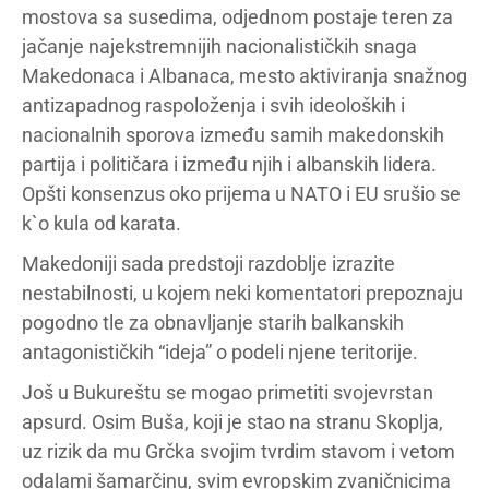
mostova sa susedima, odjednom postaje teren za
jačanje najekstremnijih nacionalističkih snaga
Makedonaca i Albanaca, mesto aktiviranja snažnog
antizapadnog raspoloženja i svih ideoloških i
nacionalnih sporova između samih makedonskih
partija i političara i između njih i albanskih lidera.
Opšti konsenzus oko prijema u NATO i EU srušio se
k`o kula od karata.
Makedoniji sada predstoji razdoblje izrazite
nestabilnosti, u kojem neki komentatori prepoznaju
pogodno tle za obnavljanje starih balkanskih
antagonističkih “ideja” o podeli njene teritorije.
Još u Bukureštu se mogao primetiti svojevrstan
apsurd. Osim Buša, koji je stao na stranu Skoplja,
uz rizik da mu Grčka svojim tvrdim stavom i vetom
odalami šamarčinu, svim evropskim zvaničnicima