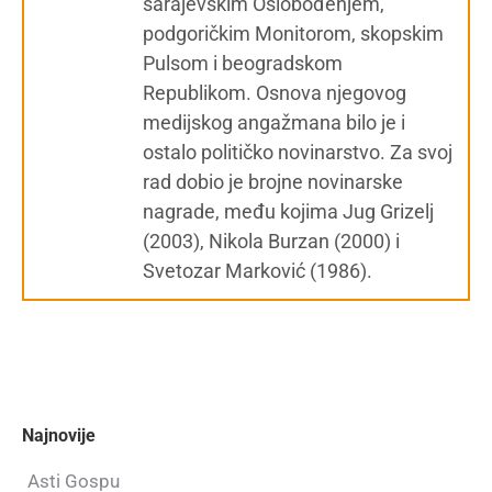
sarajevskim Oslobođenjem,
podgoričkim Monitorom, skopskim
Pulsom i beogradskom
Republikom. Osnova njegovog
medijskog angažmana bilo je i
ostalo političko novinarstvo. Za svoj
rad dobio je brojne novinarske
nagrade, među kojima Jug Grizelj
(2003), Nikola Burzan (2000) i
Svetozar Marković (1986).
Najnovije
Asti Gospu