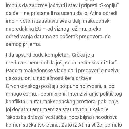
impuls da zauzme još tvrđi stav i pripreti “Skoplju”
da će – ne pristane li na ucenu da joj Atina odredi
ime – vetom zaustaviti svaki dalji makedonski
napredak ka EU – od viznog režima, preko
određivanja datuma za početak pregovora, do
samog prijema.
I da apsurd bude kompletan, Grčka je u
međuvremenu dobila još jedan neočekivani “dar”.
Padom makedonske vlade dalji pregovori o nazivu
(iako su oni u nadležnosti šefa države
Crvenkovskog) postaju potpuno neizvesni, a, po
mnogo čemu, i besmisleni. Intenziviranje političkog
konflikta unutar makedonskog prostora, pak, daje
joj dodatnu argument za staru tvrdnju kako je
“skopska država” veštačka, neozbiljna i neodrživa
komunistička tvorevina. Zato iz Atina stiže, pomalo