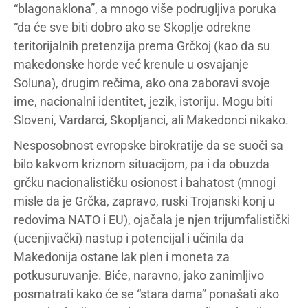
“blagonaklona”, a mnogo više podrugljiva poruka
“da će sve biti dobro ako se Skoplje odrekne
teritorijalnih pretenzija prema Grčkoj (kao da su
makedonske horde već krenule u osvajanje
Soluna), drugim rečima, ako ona zaboravi svoje
ime, nacionalni identitet, jezik, istoriju. Mogu biti
Sloveni, Vardarci, Skopljanci, ali Makedonci nikako.
Nesposobnost evropske birokratije da se suoči sa
bilo kakvom kriznom situacijom, pa i da obuzda
grčku nacionalističku osionost i bahatost (mnogi
misle da je Grčka, zapravo, ruski Trojanski konj u
redovima NATO i EU), ojačala je njen trijumfalistički
(ucenjivački) nastup i potencijal i učinila da
Makedonija ostane lak plen i moneta za
potkusuruvanje. Biće, naravno, jako zanimljivo
posmatrati kako će se “stara dama” ponašati ako