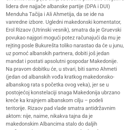
lidera dve najjače albanske partije (DPA i DUI)
Menduha Tačija i Ali Ahmetija, da se ide na
vanredne izbore. Ugledni makedonski komentator,
Erol Rizaov (Utrinski vesnik), smatra da je Gruevski
povukao najgori mogući potez računajući da mu je
rejting posle Bukurešta toliko narastao da će u junu,
uz pomoć albanskih partnera, dobiti još jedan
mandat i postati apsolutni gospodar Makedonije.
Na pravom dobitku će, u stvari, biti samo Ahmeti
(jedan od albanskih vođa kratkog makedonsko-
albanskog rata s početka ovog veka), jer se u
postojećoj konstelaciji snaga Makedonija ubrzano
kreće ka krajnjem albanskom cilju – podeli
teritorije. Rizaov pad vlade smatra antidržavnim
aktom: nije, naime, nikakva tajna da je
makedonskim Albancima stalo do daljih