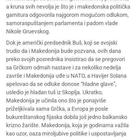
a kruna svih nevolja je što je i makedonska politička
garnitura odgovorila najgorom mogućom odlukom,
samoraspuštanjem parlamenta i padom vlade
Nikole Gruevskog.
Dok je američki predsednik Buš, koji se svojski
trudio da i Makedonija bude pozvana, ovih dana
preko svojih posrednika insistirao da se pregovori
sa Grčkom odmah nastave i za nekoliko nedelja
završe i Makedonija uđe u NATO, a Havijer Solana
apelovao da se odluke donose “hladne glave”,
usledio je hladan tuš iz Skoplja. Ukratko,
Makedonija je učinila ono što je ponajviše
priželjkivala sama Grčka, a Evropa je posle
bukureštanskog fijaska dobila još jedno balkansko
krizno žarište. Makedonija, koja je godinama važila
kao uzor, oaza miroljubive politike i uspostavljanja