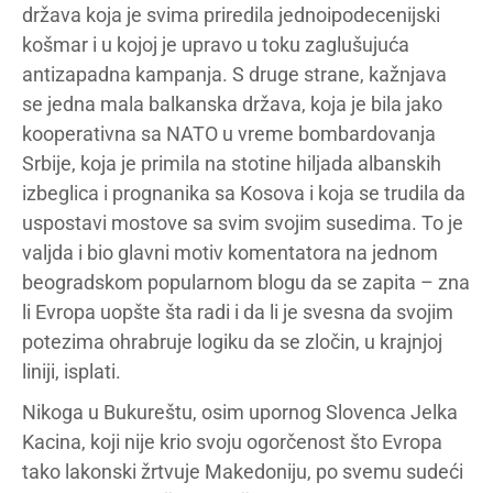
država koja je svima priredila jednoipodecenijski
košmar i u kojoj je upravo u toku zaglušujuća
antizapadna kampanja. S druge strane, kažnjava
se jedna mala balkanska država, koja je bila jako
kooperativna sa NATO u vreme bombardovanja
Srbije, koja je primila na stotine hiljada albanskih
izbeglica i prognanika sa Kosova i koja se trudila da
uspostavi mostove sa svim svojim susedima. To je
valjda i bio glavni motiv komentatora na jednom
beogradskom popularnom blogu da se zapita – zna
li Evropa uopšte šta radi i da li je svesna da svojim
potezima ohrabruje logiku da se zločin, u krajnjoj
liniji, isplati.
Nikoga u Bukureštu, osim upornog Slovenca Jelka
Kacina, koji nije krio svoju ogorčenost što Evropa
tako lakonski žrtvuje Makedoniju, po svemu sudeći