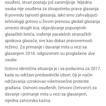
osuđeni, stvari postaju još zanimljivije. Nijedna
osoba nije osuđena za zloupotrebu prava glasanja
ili povredu tajnosti glasanja, iako smo zahvaljujući
tehnologiji gotovo u živom prenosu gledali glasanja
umesto drugih lica, objavljivanje popunjenih
glasačkih listića, vođenje paralelnih stranačkih
spiskova glasača, sve kao dokaz pravovernosti
režimu. Za primanje i davanje mita u vezi sa
glasanjem 2018. odgovornim su proglašene
dve
osobe
.
Gotovo identična situacija je i sa podacima za 2017,
kada su održani predsednički izbori, čiji je način
održavanja uzrokovao višemesečne proteste
građana. Osmoro osuđenih, četvoro (četvoro!) za
davanje i primanje mita u vezi sa glasanjem,
nijedna zatvorska kazna.