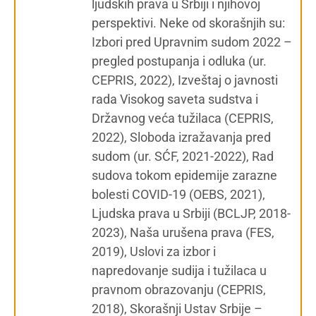
ljudskih prava u Srbiji i njihovoj
perspektivi. Neke od skorašnjih su:
Izbori pred Upravnim sudom 2022 –
pregled postupanja i odluka (ur.
CEPRIS, 2022), Izveštaj o javnosti
rada Visokog saveta sudstva i
Državnog veća tužilaca (CEPRIS,
2022), Sloboda izražavanja pred
sudom (ur. SĆF, 2021-2022), Rad
sudova tokom epidemije zarazne
bolesti COVID-19 (OEBS, 2021),
Ljudska prava u Srbiji (BCLJP, 2018-
2023), Naša urušena prava (FES,
2019), Uslovi za izbor i
napredovanje sudija i tužilaca u
pravnom obrazovanju (CEPRIS,
2018), Skorašnji Ustav Srbije –