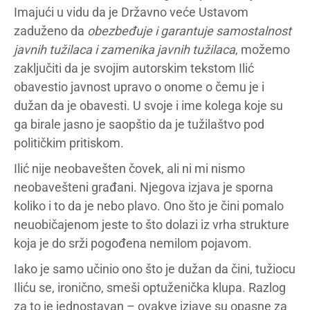
Imajući u vidu da je Državno veće Ustavom
zaduženo da
obezbeđuje i garantuje samostalnost
javnih tužilaca i zamenika javnih tužilaca
, možemo
zaključiti da je svojim autorskim tekstom Ilić
obavestio javnost upravo o onome o čemu je i
dužan da je obavesti. U svoje i ime kolega koje su
ga birale jasno je saopštio da je tužilaštvo pod
političkim pritiskom.
Ilić nije neobavešten čovek, ali ni mi nismo
neobavešteni građani. Njegova izjava je sporna
koliko i to da je nebo plavo. Ono što je čini pomalo
neuobičajenom jeste to što dolazi iz vrha strukture
koja je do srži pogođena nemilom pojavom.
Iako je samo učinio ono što je dužan da čini, tužiocu
Iliću se, ironično, smeši optuženička klupa. Razlog
za to je jednostavan – ovakve izjave su opasne za