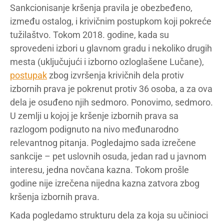
Sankcionisanje kršenja pravila je obezbeđeno,
između ostalog, i krivičnim postupkom koji pokreće
tužilaštvo. Tokom 2018. godine, kada su
sprovedeni izbori u glavnom gradu i nekoliko drugih
mesta (uključujući i izborno ozloglašene Lučane),
postupak
zbog izvršenja krivičnih dela protiv
izbornih prava je pokrenut protiv 36 osoba, a za ova
dela je osuđeno njih sedmoro. Ponovimo, sedmoro.
U zemlji u kojoj je kršenje izbornih prava sa
razlogom podignuto na nivo međunarodno
relevantnog pitanja. Pogledajmo sada izrečene
sankcije – pet uslovnih osuda, jedan rad u javnom
interesu, jedna novčana kazna. Tokom prošle
godine nije izrečena nijedna kazna zatvora zbog
kršenja izbornih prava.
Kada pogledamo strukturu dela za koja su učinioci