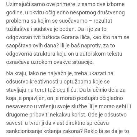
Uzimajući samo ove primere iz samo dve izborne
godine, u okviru očigledno nespornog društvenog
problema sa kojim se suočavamo – rezultat
tužilaštva i sudstva je bedan. Da li je za to
odgovoran tvit tužioca Gorana Ilića, kao što nam se
saopštava ovih dana? Ili je baš naprotiv, za to
odgovorna struktura koju on u autorskom tekstu
označava uzrokom ovakve situacije.
Na kraju, iako ne najvažnije, treba ukazati na
odsustvo kreativnosti u optužbama koje se
stavljaju na teret tužiocu Iliću. Da bi učinio dela za
koja je prijavljen, on je morao postupiti očigledno
nesavesno u vršenju svoje službe ili je morao sebi ili
drugome pribaviti nekakvu korist. Gde je odsustvo
savesti u tvrdnji da vlast direktno sprečava
sankcionisanje kršenja zakona? Reklo bi se da je to