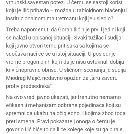
vrhunski savestan potez. U čemu se sastoji korist
koju je Ilić pribavio – možda u tabloidnom blaćenju i
institucionalnom maltretmanu koji je usledio?
Treba napomenuti da Goran Ilić nije prvi i jedini koji
se nalazi u opisanoj situaciji. Svaki tužilac i sudija
koji javno otvori temu pritisaka sa kojima se
suočava naći će se u istoj situaciji. U poslednje
vreme progon onih koji i dalje nisu ustuknuli dobija i
krivičnopravne obrise. U sličnom scenariju je sudija
Miodrag Majić, nedavno opužen za „širu zaveru
protiv predsednika“.
Na ovo vredi javno ukazati, jer trenutno nemamo
efikasniji mehanizam odbrane pojedinaca koji su
spremni da ukažu na očigledno. I kojima zbog toga
preti smena. Pravi pokazatelj onoga o čemu je
govorio Ilić biće to da li će kolege koje su ga birale,