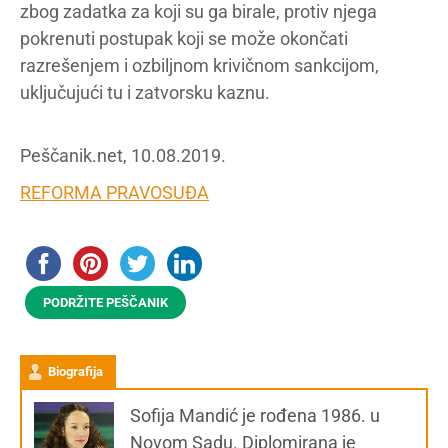
zbog zadatka za koji su ga birale, protiv njega
pokrenuti postupak koji se može okončati
razrešenjem i ozbiljnom krivičnom sankcijom,
uključujući tu i zatvorsku kaznu.
Peščanik.net, 10.08.2019.
REFORMA PRAVOSUĐA
PODRŽITE PEŠČANIK
Biografija
Sofija Mandić je rođena 1986. u
Novom Sadu. Diplomirana je