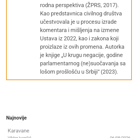
rodna perspektiva (ŽPRS, 2017).
Kao predstavnica civilnog društva
učestvovala je u procesu izrade
komentara i mišljenja na izmene
Ustava iz 2022, kao i zakona koji
proizlaze iz ovih promena. Autorka
je knjige „U krugu negacije, godine
parlamentarnog (ne)suočavanja sa
lošom prošlošću u Srbiji“ (2023).
Najnovije
Karavane
Viktor Ivančić
06/08/2026