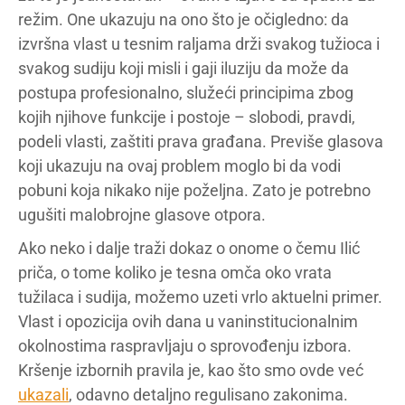
režim. One ukazuju na ono što je očigledno: da
izvršna vlast u tesnim raljama drži svakog tužioca i
svakog sudiju koji misli i gaji iluziju da može da
postupa profesionalno, služeći principima zbog
kojih njihove funkcije i postoje – slobodi, pravdi,
podeli vlasti, zaštiti prava građana. Previše glasova
koji ukazuju na ovaj problem moglo bi da vodi
pobuni koja nikako nije poželjna. Zato je potrebno
ugušiti malobrojne glasove otpora.
Ako neko i dalje traži dokaz o onome o čemu Ilić
priča, o tome koliko je tesna omča oko vrata
tužilaca i sudija, možemo uzeti vrlo aktuelni primer.
Vlast i opozicija ovih dana u vaninstitucionalnim
okolnostima raspravljaju o sprovođenju izbora.
Kršenje izbornih pravila je, kao što smo ovde već
ukazali
, odavno detaljno regulisano zakonima.