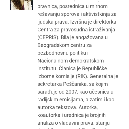
pravnica, posrednica u mirnom
rešavanju sporova i aktivistkinja za
ljudska prava. Izvršna je direktorka
Centra za pravosudna istraživanja
(CEPRIS). Bila je angažovana u
Beogradskom centru za
bezbednosnu politiku i
Nacionalnom demokratskom
institutu. Članica je Republičke
izborne komisije (RIK). Generalna je
sekretarka Peščanika, sa kojim
sarađuje od 2007, kao učesnica u
radijskim emisijama, a zatim i kao
autorka tekstova. Autorka,
koautorka i urednica je brojnih
analiza o vladavini prava, stanju