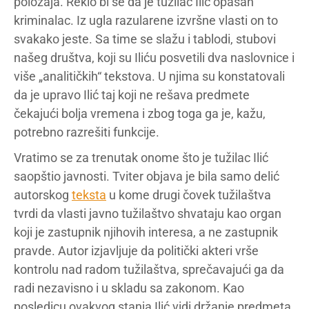
položaja. Reklo bi se da je tužilac Ilić opasan
kriminalac. Iz ugla razularene izvršne vlasti on to
svakako jeste. Sa time se slažu i tablodi, stubovi
našeg društva, koji su Iliću posvetili dva naslovnice i
više „analitičkih“ tekstova. U njima su konstatovali
da je upravo Ilić taj koji ne rešava predmete
čekajući bolja vremena i zbog toga ga je, kažu,
potrebno razrešiti funkcije.
Vratimo se za trenutak onome što je tužilac Ilić
saopštio javnosti. Tviter objava je bila samo delić
autorskog
teksta
u kome drugi čovek tužilaštva
tvrdi da vlasti javno tužilaštvo shvataju kao organ
koji je zastupnik njihovih interesa, a ne zastupnik
pravde. Autor izjavljuje da politički akteri vrše
kontrolu nad radom tužilaštva, sprečavajući ga da
radi nezavisno i u skladu sa zakonom. Kao
posledicu ovakvog stanja Ilić vidi držanje predmeta