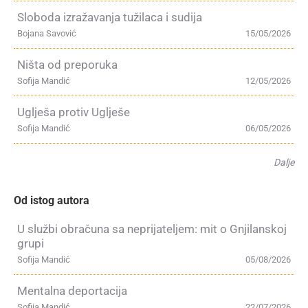
Sloboda izražavanja tužilaca i sudija
Bojana Savović
15/05/2026
Ništa od preporuka
Sofija Mandić
12/05/2026
Uglješa protiv Uglješe
Sofija Mandić
06/05/2026
Dalje
Od istog autora
U službi obračuna sa neprijateljem: mit o Gnjilanskoj
grupi
Sofija Mandić
05/08/2026
Mentalna deportacija
Sofija Mandić
22/07/2026