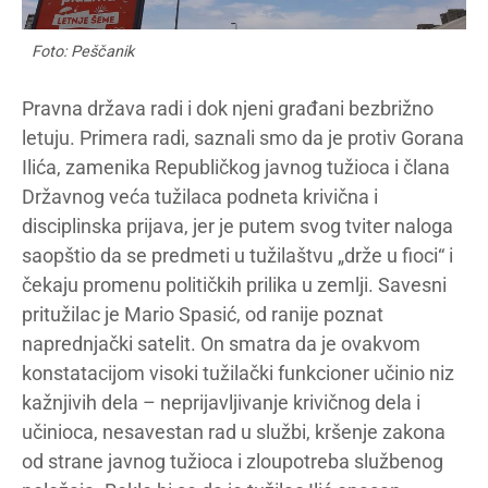
Foto: Peščanik
Pravna država radi i dok njeni građani bezbrižno
letuju. Primera radi, saznali smo da je protiv Gorana
Ilića, zamenika Republičkog javnog tužioca i člana
Državnog veća tužilaca podneta krivična i
disciplinska prijava, jer je putem svog tviter naloga
saopštio da se predmeti u tužilaštvu „drže u fioci“ i
čekaju promenu političkih prilika u zemlji. Savesni
pritužilac je Mario Spasić, od ranije poznat
naprednjački satelit. On smatra da je ovakvom
konstatacijom visoki tužilački funkcioner učinio niz
kažnjivih dela – neprijavljivanje krivičnog dela i
učinioca, nesavestan rad u službi, kršenje zakona
od strane javnog tužioca i zloupotreba službenog