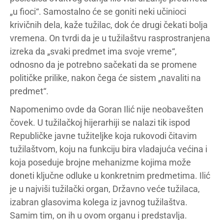
„u fioci“. Samostalno će se goniti neki učinioci
krivičnih dela, kaže tužilac, dok će drugi čekati bolja
vremena. On tvrdi da je u tužilaštvu rasprostranjena
izreka da „svaki predmet ima svoje vreme“,
odnosno da je potrebno sačekati da se promene
političke prilike, nakon čega će sistem „navaliti na
predmet“.
Napomenimo ovde da Goran Ilić nije neobavešten
čovek. U tužilačkoj hijerarhiji se nalazi tik ispod
Republičke javne tužiteljke koja rukovodi čitavim
tužilaštvom, koju na funkciju bira vladajuća većina i
koja poseduje brojne mehanizme kojima može
doneti ključne odluke u konkretnim predmetima. Ilić
je u najviši tužilački organ, Državno veće tužilaca,
izabran glasovima kolega iz javnog tužilaštva.
Samim tim, on ih u ovom organu i predstavlja.