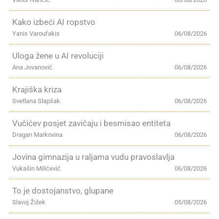
Kako izbeći AI ropstvo
Yanis Varoufakis
06/08/2026
Uloga žene u AI revoluciji
Ana Jovanović
06/08/2026
Krajiška kriza
Svetlana Slapšak
06/08/2026
Vučićev posjet zavičaju i besmisao entiteta
Dragan Markovina
06/08/2026
Jovina gimnazija u raljama vudu pravoslavlja
Vukašin Milićević
06/08/2026
To je dostojanstvo, glupane
Slavoj Žižek
05/08/2026