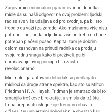
Zagovornici minimalnog garantovanog dohotka
misle da su našli odgovor na ovaj problem: ljudski
rad se sve više udaljava od proizvodnje, pa bi isto
trebalo da važi i za zarade. Ako mašinama više nisu
potrebni ljudi, onda ni ljudima više ne treba da bude
potreban plaćeni posao. Kapitalizam je dobrim
delom zasnovan na prinudi radnika da prodaju
svoju radnu snagu kako bi preživeli, pa bi
narušavanje ovog principa bilo zaista
revolucionarno.
Minimalni garantovani dohodak su predlagali i
mislioci sa druge strane spektra, kao što su Milton
Friedman i F. A. Hayek. Fridman je smatrao da bi to
smanjilo troškove birokratije, u smislu da tržištu
treba prepustiti usluge koje trenutno obavlja
država. On univerzalni dohodak nije shvatao kao