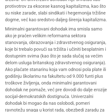
protivotrov za ekscese kasnog kapitalizma, kao što
su niske zarade, slabi sindikati i hegemonija tržišne
dogme, već kao sredstvo daljeg širenja kapitalizma.
Minimalni garantovani dohodak ima smisla samo
ako je praćen velikim reformama sektora
stanovanja, obrazovanja i zdravstvenog osiguranja,
koje bi trebalo povući sa tržišta i učiniti besplatnim i
dostupnim svima (kao što je sada slučaj sa većim
delom usluga britanskog zdravstvenog osiguranja).
Ako plaćate stanarinu koja vam odnosi pola plate ili
godišnju školarinu na fakultetu od 9.000 funti plus
troškove življenja, onda minimalni garantovani
dohodak ne pomaže, već pre dovodi do dalje erozije
socijal-demokratskih dostignuća. Univerzalni
dohodak bi mogao da nas oslobodi, pomeri
ravnotežu snaga u korist rada, obezbedi zaradu za