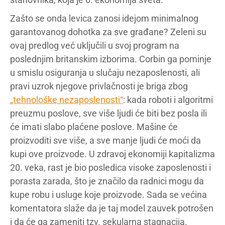
Zašto se onda levica zanosi idejom minimalnog
garantovanog dohotka za sve građane? Zeleni su
ovaj predlog već uključili u svoj program na
poslednjim britanskim izborima. Corbin ga pominje
u smislu osiguranja u slučaju nezaposlenosti, ali
pravi uzrok njegove privlačnosti je briga zbog
„tehnološke nezaposlenosti“
: kada roboti i algoritmi
preuzmu poslove, sve više ljudi će biti bez posla ili
će imati slabo plaćene poslove. Mašine će
proizvoditi sve više, a sve manje ljudi će moći da
kupi ove proizvode. U zdravoj ekonomiji kapitalizma
20. veka, rast je bio posledica visoke zaposlenosti i
porasta zarada, što je značilo da radnici mogu da
kupe robu i usluge koje proizvode. Sada se većina
komentatora slaže da je taj model zauvek potrošen
i da će ga zameniti tzv. sekularna stagnacija.