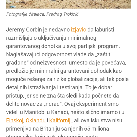
Fotografije čitalaca, Predrag Trokicić
Jeremy Corbin je nedavno
izjavio
da laburisti
razmišljaju o uključivanju minimalnog
garantovanog dohotka u svoj partijski program.
Naglašavajući odgovornost vlade da „zaštiti
građane“ od neizvesnosti umesto da je povećava,
predložio je minimalni garantovani dohodak kao
moguće rešenje za rizike globalizacije, ali tek posle
detaljnih istraživanja i testiranja. To je dobar
pristup, jer se ne zna šta sledi kada počnete da
delite novac za „nerad“. Ovaj eksperiment smo
videli u Manitobi u Kanadi, nešto slično imamo i u
Finskoj
,
Oklandu
i
Kaliforniji
, ali ova iskustva nisu
primenjiva na Britaniju sa njenih 65 miliona
stanovnika, koja je 6. ekonomija sveta.