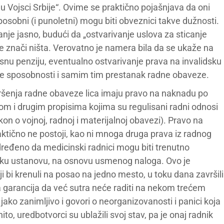
u Vojsci Srbije“. Ovime se praktično pojašnjava da oni
osobni (i punoletni) mogu biti obveznici takve dužnosti.
nje jasno, budući da „ostvarivanje uslova za sticanje
ne znači ništa. Verovatno je namera bila da se ukaže na
snu penziju, eventualno ostvarivanje prava na invalidsku
ne sposobnosti i samim tim prestanak radne obaveze.
ršenja radne obaveze lica imaju pravo na naknadu po
m i drugim propisima kojima su regulisani radni odnosi
on o vojnoj, radnoj i materijalnoj obavezi). Pravo na
tično ne postoji, kao ni mnoga druga prava iz radnog
ređeno da medicinski radnici mogu biti trenutno
sku ustanovu, na osnovu usmenog naloga. Ovo je
ji bi krenuli na posao na jedno mesto, u toku dana završili
garancija da već sutra neće raditi na nekom trećem
jako zanimljivo i govori o neorganizovanosti i panici koja
to, uredbotvorci su ublažili svoj stav, pa je onaj radnik