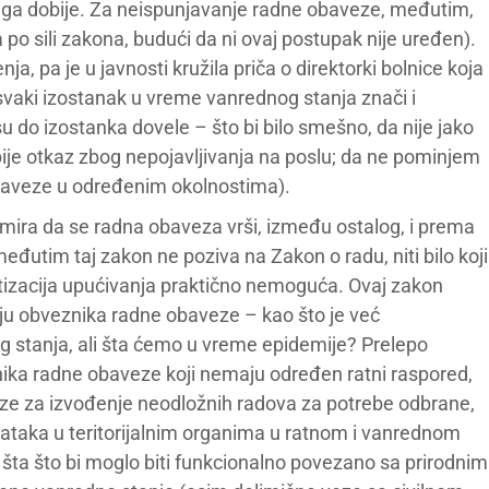
da ga dobije. Za neispunjavanje radne obaveze, međutim,
 po sili zakona, budući da ni ovaj postupak nije uređen).
, pa je u javnosti kružila priča o direktorki bolnice koja
svaki izostanak u vreme vanrednog stanja znači i
u do izostanka dovele – što bi bilo smešno, da nije jako
obije otkaz zbog nepojavljivanja na poslu; da ne pominjem
baveze u određenim okolnostima).
ormira da se radna obaveza vrši, između ostalog, i prema
đutim taj zakon ne poziva na Zakon o radu, niti bilo koji
etizacija upućivanja praktično nemoguća. Ovaj zakon
iju obveznika radne obaveze – kao što je već
 stanja, ali šta ćemo u vreme epidemije? Prelepo
znika radne obaveze koji nemaju određen ratni raspored,
veze za izvođenje neodložnih radova za potrebe odbrane,
zadataka u teritorijalnim organima u ratnom i vanrednom
o šta što bi moglo biti funkcionalno povezano sa prirodnim