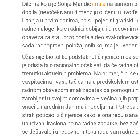
Dilema koju je Sofija Mandić
imala
na samom poč
dobila (ne)očekivanu dimenziju oličenu u uvođe
lutanja u prvim danima, pa su pojedini gradski i 
radne naloge, koje radnici dobijaju i u redovnim
obaveza zaista ubrzo postala deo svakodnevice 
sada radnopravni položaj onih kojima je uveden
Užas nije bio toliko podstaknut činjenicom da se o
je odista bilo racionalno očekivati da će radna 
trenutku aktuelnih problema. Na primer, čini se
vaspitačima i vaspitačicama u predškolskim ust
radnom obavezom imali zadatak da pomognu najs
zarobljeni u svojim domovima – većina njih potp
snaći u narednim danima i nedeljama. Potreba 
strah poticao iz činjenice kako je ona regulisan
upućivani iracionalno na radne zadatke, bez zašt
se dešavale i u redovnom toku rada van radne 