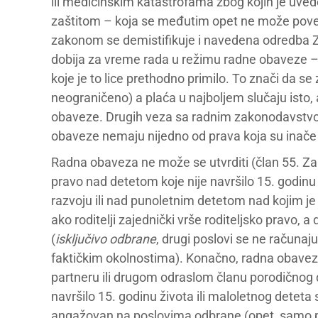
ili medicinskim katastrofama zbog kojih je uve
zaštitom – koja se međutim opet ne može pove
zakonom se demistifikuje i navedena odredba Z
dobija za vreme rada u režimu radne obaveze
koje je to lice prethodno primilo. To znači da 
neograničeno) a plaća u najboljem slučaju isto
obaveze. Drugih veza sa radnim zakonodavstvom
obaveze nemaju nijedno od prava koja su inače
Radna obaveza ne može se utvrditi (član 55. Zako
pravo nad detetom koje nije navršilo 15. godin
razvoju ili nad punoletnim detetom nad kojim je 
ako roditelji zajednički vrše roditeljsko pravo, 
(
isključivo odbrane
, drugi poslovi se ne računaju
faktičkim okolnostima). Konačno, radna obaveza
partneru ili drugom odraslom članu porodičnog do
navršilo 15. godinu života ili maloletnog deteta s
angažovan na poslovima odbrane (opet, samo po