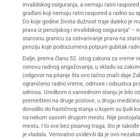
invalidskog osiguranja, a nemaju ratni raspored 
građani koji nemaju ratni raspored a radno su sp
Do koje godine života dužnost traje daleko je ma
prava iz penzijskog i invalidskog osiguranja“ – 
starosnu granicu za ostvarivanje prava na staro
penziju koje podrazumeva potpuni gubitak rad
Dalje, prema članu 52. istog zakona za vreme v
osnovu radnog angažovanja, u skladu sa zakono
(odgovor na pitanje šta ovo tačno znači daje Zak
ograničeno radno vreme, odmore i odsustva prak
odnosa. Uredbom o vanrednom stanju je bilo od
premešteni na druge poslove, u drugu medicin
dovodilo do haotičnog stanja u kojem su ljudi ko
na nekom sasvim drugom mestu. Nije postojala 
mestu. I to sve bez pisanog traga, što je takođe 
je vladala. Verovatno uvidevši da je ovo nezakoni