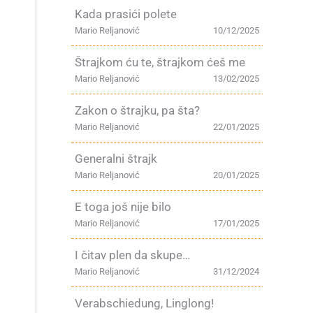
Kada prasići polete
Mario Reljanović
10/12/2025
Štrajkom ću te, štrajkom ćeš me
Mario Reljanović
13/02/2025
Zakon o štrajku, pa šta?
Mario Reljanović
22/01/2025
Generalni štrajk
Mario Reljanović
20/01/2025
E toga još nije bilo
Mario Reljanović
17/01/2025
I čitav plen da skupe…
Mario Reljanović
31/12/2024
Verabschiedung, Linglong!