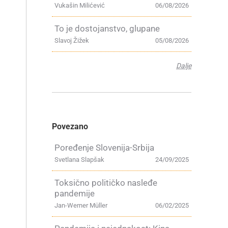
Vukašin Milićević
06/08/2026
To je dostojanstvo, glupane
Slavoj Žižek
05/08/2026
Dalje
Povezano
Poređenje Slovenija-Srbija
Svetlana Slapšak
24/09/2025
Toksično političko nasleđe
pandemije
Jan-Werner Müller
06/02/2025