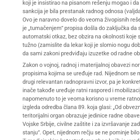
koji je insistirao na pisanom rešenju mogao i 
sankcija je bila prestanak radnog odnosa (valjda
Ovo je naravno dovelo do veoma živopisnih rešenja
je „tumačenjem“ propisa došla do zaključka da 
automatski otkaz, bez obzira na okolnosti koje s
tužno (zamislite da lekar koji je slomio nogu d
da sami zakoni predviđaju izuzetke od radne o
Zakon o vojnoj, radnoj i materijalnoj obavezi n
propisima kojima se uređuje rad. Nijednom se me
drugi relevantan radnopravni izvor, pa je konkr
inače takođe uređuje ratni raspored i mobilizac
napomenuto to je veoma korisno u vreme ratnog
izgleda odredba člana 89. koja glasi: „Od obve
teritorijalni organ obrazuje jedinice radne oba
Vojske Srbije, civilne zaštite i za izvršavanje 
stanju“. Opet, nijednom rečju se ne pominje bil