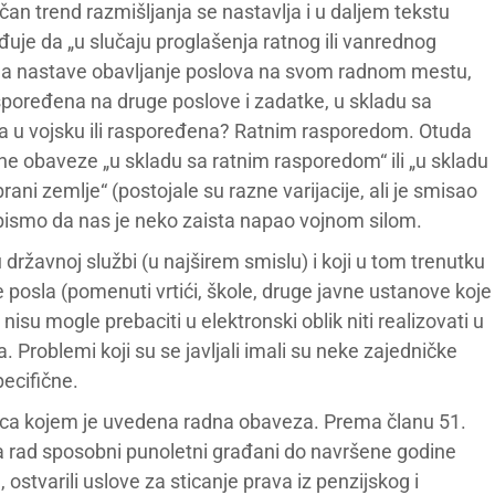
čan trend razmišljanja se nastavlja i u daljem tekstu
uje da „u slučaju proglašenja ratnog ili vanrednog
 da nastave obavljanje poslova na svom radnom mestu,
aspoređena na druge poslove i zadatke, u skladu sa
 u vojsku ili raspoređena? Ratnim rasporedom. Otuda
adne obaveze „u skladu sa ratnim rasporedom“ ili „u skladu
ani zemlje“ (postojale su razne varijacije, ali je smisao
li bismo da nas je neko zaista napao vojnom silom.
državnoj službi (u najširem smislu) i koji u tom trenutku
e posla (pomenuti vrtići, škole, druge javne ustanove koje
nisu mogle prebaciti u elektronski oblik niti realizovati u
Problemi koji su se javljali imali su neke zajedničke
pecifične.
a lica kojem je uvedena radna obaveza. Prema članu 51.
a rad sposobni punoletni građani do navršene godine
 ostvarili uslove za sticanje prava iz penzijskog i