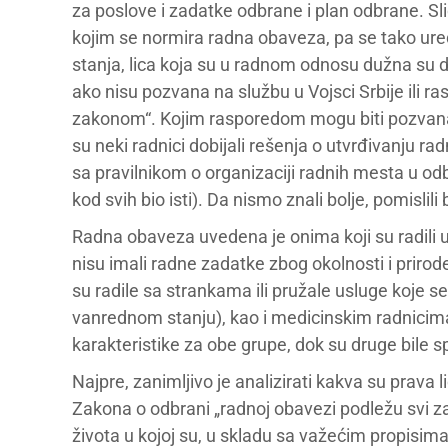
za poslove i zadatke odbrane i plan odbrane. Sli
kojim se normira radna obaveza, pa se tako uređ
stanja, lica koja su u radnom odnosu dužna su
ako nisu pozvana na službu u Vojsci Srbije ili r
zakonom“. Kojim rasporedom mogu biti pozvana
su neki radnici dobijali rešenja o utvrđivanju r
sa pravilnikom o organizaciji radnih mesta u odbr
kod svih bio isti). Da nismo znali bolje, pomisli
Radna obaveza uvedena je onima koji su radili u 
nisu imali radne zadatke zbog okolnosti i prirod
su radile sa strankama ili pružale usluge koje se 
vanrednom stanju), kao i medicinskim radnicima. 
karakteristike za obe grupe, dok su druge bile s
Najpre, zanimljivo je analizirati kakva su prav
Zakona o odbrani „radnoj obavezi podležu svi z
života u kojoj su, u skladu sa važećim propisima,