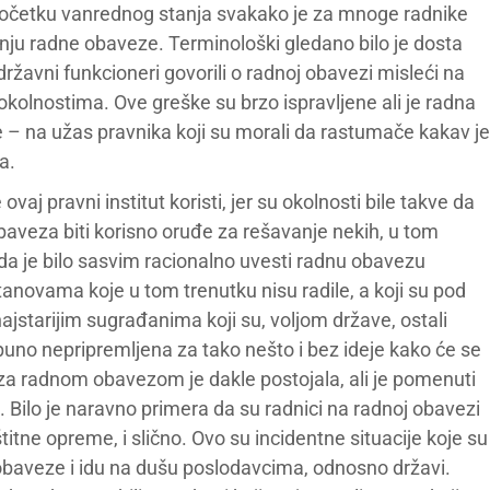
etku vanrednog stanja svakako je za mnoge radnike
nju radne obaveze. Terminološki gledano bilo je dosta
državni funkcioneri govorili o radnoj obavezi misleći na
 okolnostima. Ove greške su brzo ispravljene ali je radna
– na užas pravnika koji su morali da rastumače kakav je
a.
vaj pravni institut koristi, jer su okolnosti bile takve da
obaveza biti korisno oruđe za rešavanje nekih, u tom
 da je bilo sasvim racionalno uvesti radnu obavezu
anovama koje u tom trenutku nisu radile, a koji su pod
tarijim sugrađanima koji su, voljom države, ostali
uno nepripremljena za tako nešto i bez ideje kako će se
za radnom obavezom je dakle postojala, ali je pomenuti
a. Bilo je naravno primera da su radnici na radnoj obavezi
itne opreme, i slično. Ovo su incidentne situacije koje su
obaveze i idu na dušu poslodavcima, odnosno državi.