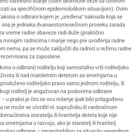
deno vanredno stanje (osim delimične veze sa civilnom
zati sa specifičnom epidemiološkom situacijom). Ovim
akona o odbrani kojem je „uređena“ naknada koja se
 – ona je jednaka dvanaestomesečnom proseku zarada
se za vreme radne obaveze radi duže (praktično
, a mnogim radnicima i manje nego pre uvođenja radne
 nema, pa se može zaključiti da radnici u režimu radne
 rezervisana za zaposlene.
na o odbrani) roditelju koji samostalno vrši roditeljsko
u života ili nad maloletnim detetom sa smetnjama u
produženo roditeljsko pravo samo jednom roditelju, ili
a drugi roditelj je angažovan na poslovima odbrane
 – u praksi je čini se ovo rešenje ipak bilo prilagođeno
 ne može se utvrditi ni: supružniku ili vanbračnom
maćinstva staratelja ili hranitelja deteta koje nije
a smetnjama u razvoju, ako je staratelj ili hranitelj
slovi odbrane – neupotrebljivo za situaciju vanrednog