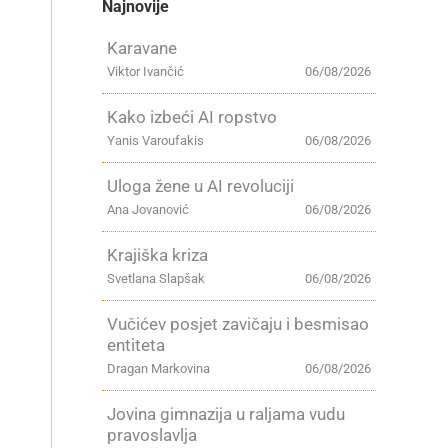
Najnovije
Karavane
Viktor Ivančić
06/08/2026
Kako izbeći AI ropstvo
Yanis Varoufakis
06/08/2026
Uloga žene u AI revoluciji
Ana Jovanović
06/08/2026
Krajiška kriza
Svetlana Slapšak
06/08/2026
Vučićev posjet zavičaju i besmisao
entiteta
Dragan Markovina
06/08/2026
Jovina gimnazija u raljama vudu
pravoslavlja