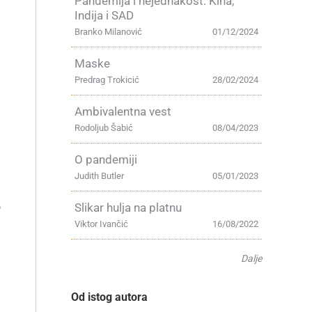
Pandemija i nejednakost: Kina,
Indija i SAD
Branko Milanović
01/12/2024
Maske
Predrag Trokicić
28/02/2024
Ambivalentna vest
Rodoljub Šabić
08/04/2023
O pandemiji
Judith Butler
05/01/2023
o
Slikar hulja na platnu
Viktor Ivančić
16/08/2022
Dalje
Od istog autora