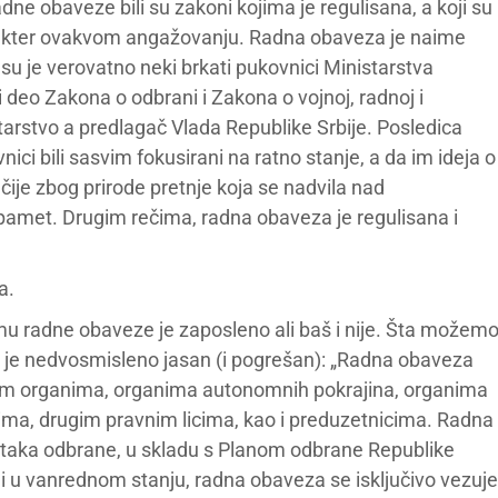
e obaveze bili su zakoni kojima je regulisana, a koji su
rakter ovakvom angažovanju. Radna obaveza je naime
su je verovatno neki brkati pukovnici Ministarstva
deo Zakona o odbrani i Zakona o vojnoj, radnoj i
istarstvo a predlagač Vlada Republike Srbije. Posledica
ici bili sasvim fokusirani na ratno stanje, a da im ideja o
čije zbog prirode pretnje koja se nadvila nad
a pamet. Drugim rečima, radna obaveza je regulisana i
a.
imu radne obaveze je zaposleno ali baš i nije. Šta možem
i je nedvosmisleno jasan (i pogrešan): „Radna obaveza
nim organima, organima autonomnih pokrajina, organima
ima, drugim pravnim licima, kao i preduzetnicima. Radna
dataka odbrane, u skladu s Planom odbrane Republike
om i u vanrednom stanju, radna obaveza se isključivo vezuje