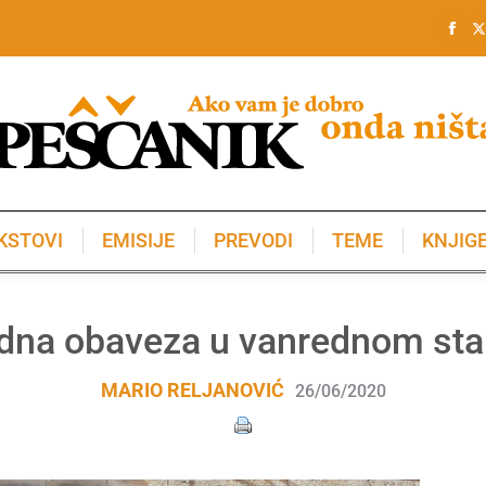
KSTOVI
EMISIJE
PREVODI
TEME
KNJIG
KSTOVI
EMISIJE
PREVODI
TEME
KNJIG
dna obaveza u vanrednom sta
MARIO RELJANOVIĆ
26/06/2020