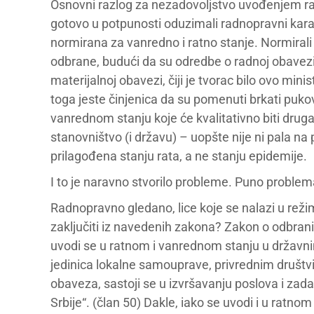
Osnovni razlog za nezadovoljstvo uvođenjem radn
gotovo u potpunosti oduzimali radnopravni ka
normirana za vanredno i ratno stanje. Normirali 
odbrane, budući da su odredbe o radnoj obavezi 
materijalnoj obavezi, čiji je tvorac bilo ovo min
toga jeste činjenica da su pomenuti brkati pukovn
vanrednom stanju koje će kvalitativno biti druga
stanovništvo (i državu) – uopšte nije ni pala n
prilagođena stanju rata, a ne stanju epidemije.
I to je naravno stvorilo probleme. Puno problem
Radnopravno gledano, lice koje se nalazi u rež
zaključiti iz navedenih zakona? Zakon o odbran
uvodi se u ratnom i vanrednom stanju u držav
jedinica lokalne samouprave, privrednim društv
obaveza, sastoji se u izvršavanju poslova i za
Srbije“. (član 50) Dakle, iako se uvodi i u ratn