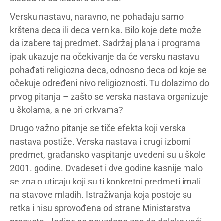
Versku nastavu, naravno, ne pohađaju samo
krštena deca ili deca vernika. Bilo koje dete može
da izabere taj predmet. Sadržaj plana i programa
ipak ukazuje na očekivanje da će versku nastavu
pohađati religiozna deca, odnosno deca od koje se
očekuje određeni nivo religioznosti. Tu dolazimo do
prvog pitanja – zašto se verska nastava organizuje
u školama, a ne pri crkvama?
Drugo važno pitanje se tiče efekta koji verska
nastava postiže. Verska nastava i drugi izborni
predmet, građansko vaspitanje uvedeni su u škole
2001. godine. Dvadeset i dve godine kasnije malo
se zna o uticaju koji su ti konkretni predmeti imali
na stavove mladih. Istraživanja koja postoje su
retka i nisu sprovođena od strane Ministarstva