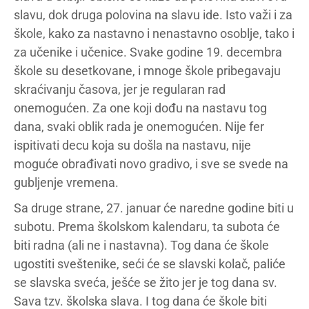
slavu, dok druga polovina na slavu ide. Isto važi i za
škole, kako za nastavno i nenastavno osoblje, tako i
za učenike i učenice. Svake godine 19. decembra
škole su desetkovane, i mnoge škole pribegavaju
skraćivanju časova, jer je regularan rad
onemogućen. Za one koji dođu na nastavu tog
dana, svaki oblik rada je onemogućen. Nije fer
ispitivati decu koja su došla na nastavu, nije
moguće obrađivati novo gradivo, i sve se svede na
gubljenje vremena.
Sa druge strane, 27. januar će naredne godine biti u
subotu. Prema školskom kalendaru, ta subota će
biti radna (ali ne i nastavna). Tog dana će škole
ugostiti sveštenike, seći će se slavski kolač, paliće
se slavska sveća, ješće se žito jer je tog dana sv.
Sava tzv. školska slava. I tog dana će škole biti