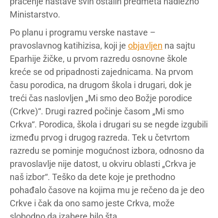
praćenje nastave svih ostalih predmeta nadležno
Ministarstvo.
Po planu i programu verske nastave –
pravoslavnog katihizisa, koji je
objavljen
na sajtu
Eparhije žičke, u prvom razredu osnovne škole
kreće se od pripadnosti zajednicama. Na prvom
času porodica, na drugom škola i drugari, dok je
treći čas naslovljen „Mi smo deo Božje porodice
(Crkve)“. Drugi razred počinje časom „Mi smo
Crkva“. Porodica, škola i drugari su se negde izgubili
između prvog i drugog razreda. Tek u četvrtom
razredu se pominje mogućnost izbora, odnosno da
pravoslavlje nije datost, u okviru oblasti „Crkva je
naš izbor“. Teško da dete koje je prethodno
pohađalo časove na kojima mu je rečeno da je deo
Crkve i čak da ono samo jeste Crkva, može
slobodno da izabere bilo šta.