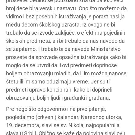
prosvete. Jedino se pouzdano zna da daleko veći
broj dece bira versku nastavu. Ono što možemo da
vidimo i bez posebnih istraživanja je porast nasilja
među decom školskog uzrasta. Iz ovoga ne bi
trebalo da se izvode zaključci o efektima pojedinih
školskih predmeta, ali bi trebalo da nas navede da
se zapitamo. I trebalo bi da navede Ministarstvo
prosvete da sprovede opsežna istraživanja kako bi
moglo da se utvrdi da li ovi predmeti doprinose
boljem obrazovanju mladih, da li im možda nanose
štetu ili im samo oduzimaju vreme. Jer su ti
predmeti upravo koncipirani kako bi doprineli
obrazovanju boljih ljudi i građanki i građana.
Pre nego što odgovorimo i na prvo pitanje,
pogledajmo (crkveni) kalendar. Narednog utorka,
19. decembra, slavi se sv. Nikola, najpopularnija
slava u Srbiji. Obično se kaže da polovina slavi ovu