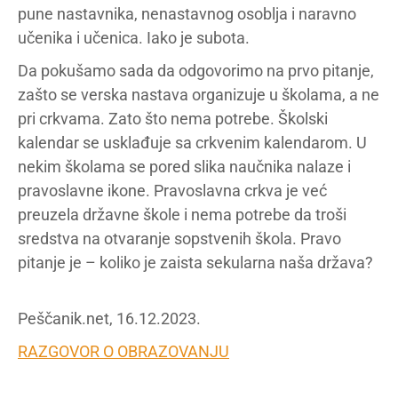
pune nastavnika, nenastavnog osoblja i naravno
učenika i učenica. Iako je subota.
Da pokušamo sada da odgovorimo na prvo pitanje,
zašto se verska nastava organizuje u školama, a ne
pri crkvama. Zato što nema potrebe. Školski
kalendar se usklađuje sa crkvenim kalendarom. U
nekim školama se pored slika naučnika nalaze i
pravoslavne ikone. Pravoslavna crkva je već
preuzela državne škole i nema potrebe da troši
sredstva na otvaranje sopstvenih škola. Pravo
pitanje je – koliko je zaista sekularna naša država?
Peščanik.net, 16.12.2023.
RAZGOVOR O OBRAZOVANJU