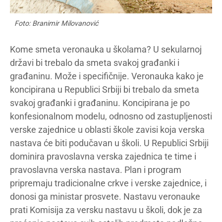
Foto: Branimir Milovanović
Kome smeta veronauka u školama? U sekularnoj
državi bi trebalo da smeta svakoj građanki i
građaninu. Može i specifičnije. Veronauka kako je
koncipirana u Republici Srbiji bi trebalo da smeta
svakoj građanki i građaninu. Koncipirana je po
konfesionalnom modelu, odnosno od zastupljenosti
verske zajednice u oblasti škole zavisi koja verska
nastava će biti podučavan u školi. U Republici Srbiji
dominira pravoslavna verska zajednica te time i
pravoslavna verska nastava. Plan i program
pripremaju tradicionalne crkve i verske zajednice, i
donosi ga ministar prosvete. Nastavu veronauke
prati Komisija za versku nastavu u školi, dok je za