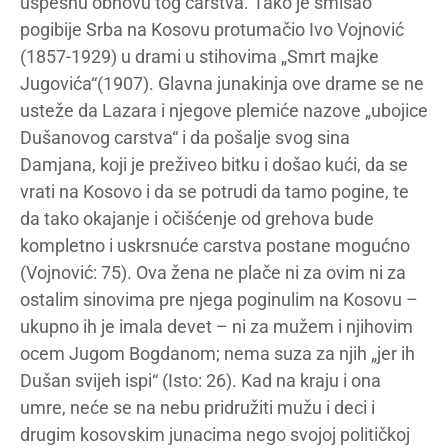
uspešnu obnovu tog carstva. Tako je smisao
pogibije Srba na Kosovu protumačio Ivo Vojnović
(1857-1929) u drami u stihovima „Smrt majke
Jugovića“(1907). Glavna junakinja ove drame se ne
usteže da Lazara i njegove plemiće nazove „ubojice
Dušanovog carstva“ i da pošalje svog sina
Damjana, koji je preživeo bitku i došao kući, da se
vrati na Kosovo i da se potrudi da tamo pogine, te
da tako okajanje i očišćenje od grehova bude
kompletno i uskrsnuće carstva postane mogućno
(Vojnović: 75). Ova žena ne plače ni za ovim ni za
ostalim sinovima pre njega poginulim na Kosovu –
ukupno ih je imala devet – ni za mužem i njihovim
ocem Jugom Bogdanom; nema suza za njih „jer ih
Dušan svijeh ispi“ (Isto: 26). Kad na kraju i ona
umre, neće se na nebu pridružiti mužu i deci i
drugim kosovskim junacima nego svojoj političkoj