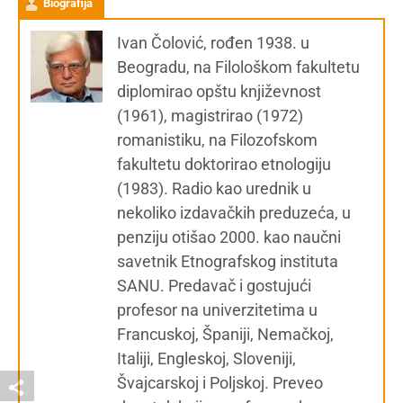
Biografija
Ivan Čolović, rođen 1938. u
Beogradu, na Filološkom fakultetu
diplomirao opštu književnost
(1961), magistrirao (1972)
romanistiku, na Filozofskom
fakultetu doktorirao etnologiju
(1983). Radio kao urednik u
nekoliko izdavačkih preduzeća, u
penziju otišao 2000. kao naučni
savetnik Etnografskog instituta
SANU. Predavač i gostujući
profesor na univerzitetima u
Francuskoj, Španiji, Nemačkoj,
Italiji, Engleskoj, Sloveniji,
Švajcarskoj i Poljskoj. Preveo