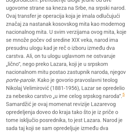
ugovorne strane sa kneza na Srbe, na srpski narod.
Ovaj transfer je operacija koja je imala odlučujući
značaj za nastanak kosovskog mita kao modernog
nacionalnog mita. U svim verzijama ovog mita, koje
se množe počev od sredine XIX veka, narod ima
presudnu ulogu kad je reč o izboru između dva
carstva. Ali, on tu ulogu uglavnom ne ostvaruje
„lično“, nego preko Lazara, koji je u srpskom
nacionalnom mitu postao zastupnik naroda, njegov
porte-parole
. Kako je govorio pravoslavni teolog
Nikolaj Velimirović (1881-1956), Lazar se opredelio
5
za nebesko carstvo „u ime celog srpskog naroda“.
Samardžić je ovaj momenat revizije Lazarevog
opredeljenja doveo do kraja tako što je iz priče o
tome isključio posrednika, to jest Lazara. Narod je
sada taj koji se sam opredeljuje između dva