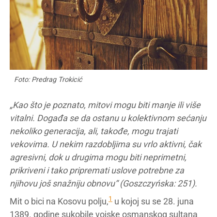
Foto: Predrag Trokicić
„Kao što je poznato, mitovi mogu biti manje ili više
vitalni. Događa se da ostanu u kolektivnom sećanju
nekoliko generacija, ali, takođe, mogu trajati
vekovima. U nekim razdobljima su vrlo aktivni, čak
agresivni, dok u drugima mogu biti neprimetni,
prikriveni i tako pripremati uslove potrebne za
njihovu još snažniju obnovu“ (Goszczyńska: 251).
1
Mit o bici na Kosovu polju,
u kojoj su se 28. juna
1389. godine sukobile vojske osmanskog sultana