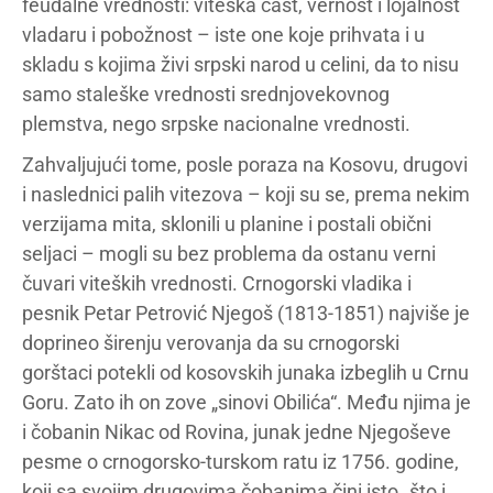
feudalne vrednosti: viteška čast, vernost i lojalnost
vladaru i pobožnost – iste one koje prihvata i u
skladu s kojima živi srpski narod u celini, da to nisu
samo staleške vrednosti srednjovekovnog
plemstva, nego srpske nacionalne vrednosti.
Zahvaljujući tome, posle poraza na Kosovu, drugovi
i naslednici palih vitezova – koji su se, prema nekim
verzijama mita, sklonili u planine i postali obični
seljaci – mogli su bez problema da ostanu verni
čuvari viteških vrednosti. Crnogorski vladika i
pesnik Petar Petrović Njegoš (1813-1851) najviše je
doprineo širenju verovanja da su crnogorski
gorštaci potekli od kosovskih junaka izbeglih u Crnu
Goru. Zato ih on zove „sinovi Obilića“. Među njima je
i čobanin Nikac od Rovina, junak jedne Njegoševe
pesme o crnogorsko-turskom ratu iz 1756. godine,
koji sa svojim drugovima čobanima čini isto „što i