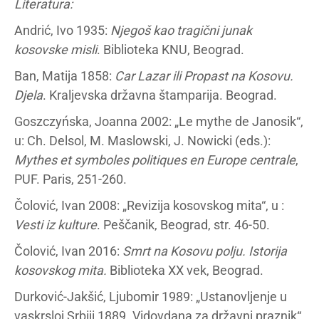
Literatura:
Andrić, Ivo 1935:
Njegoš kao tragični junak
kosovske misli
. Biblioteka KNU, Beograd.
Ban, Matija 1858:
Car Lazar ili Propast na Kosovu.
Djela
. Kraljevska državna štamparija. Beograd.
Goszczyńska, Joanna 2002: „Le mythe de Janosik“,
u: Ch. Delsol, M. Maslowski, J. Nowicki (eds.):
Mythes et symboles politiques en Europe centrale
,
PUF. Paris, 251-260.
Čolović, Ivan 2008: „Revizija kosovskog mita“, u :
Vesti iz kulture
. Peščanik, Beograd, str. 46-50.
Čolović, Ivan 2016:
Smrt na Kosovu polju. Istorija
kosovskog mita.
Biblioteka XX vek, Beograd.
Durković-Jakšić, Ljubomir 1989: „Ustanovljenje u
vaskrsloj Srbiji 1889. Vidovdana za državni praznik“,