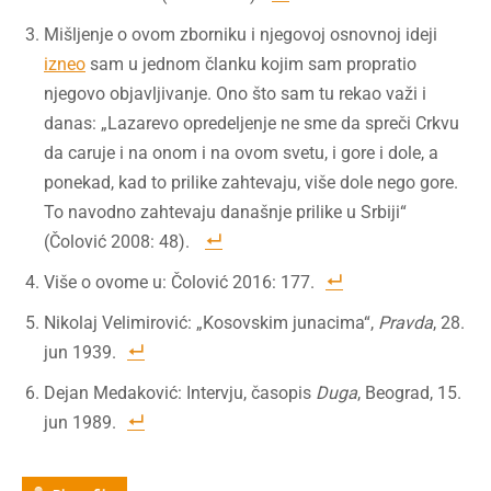
Mišljenje o ovom zborniku i njegovoj osnovnoj ideji
izneo
sam u jednom članku kojim sam propratio
njegovo objavljivanje. Ono što sam tu rekao važi i
danas: „Lazarevo opredeljenje ne sme da spreči Crkvu
da caruje i na onom i na ovom svetu, i gore i dole, a
ponekad, kad to prilike zahtevaju, više dole nego gore.
To navodno zahtevaju današnje prilike u Srbiji“
(Čolović 2008: 48).
Više o ovome u: Čolović 2016: 177.
Nikolaj Velimirović: „Kosovskim junacima“,
Pravda
, 28.
jun 1939.
Dejan Medaković: Intervju, časopis
Duga
, Beograd, 15.
jun 1989.