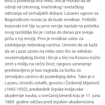
elita u poslednja dva veka, ono je moralo da se
odvoji od crkvenog, martirskog i svetačkog
odricanja od zemaljskih dobara: Lazarev ugovor sa
Bogorodicom morao je da bude revidiran. Politički
kosovski mit čije su prve verzije nastale na početku
ovog razdoblja bio je i ostao do danas pre svega
priča o toj reviziji. Prvo je revidiran uslov za
zadobijanje nebeskog carstva. Umesto da se kaže
da se Lazar uzneo na nebo zato što se odrekao
ovozemaljskog života i što je u bici na Kosovu tražio
smrt s mišlju na večni život, njegovo uznesenje
predstavljeno je kao nagrada za borbu za
zemaljsko carstvo do poslednjeg daha. Tako je o
Lazaru, između ostalih, govorio i Čedomilj Mijatović
(1842-1932), predsednik Srpske kraljevske
akademije nauka, u svečanoj besedi koju je 11. juna
1889. godine održao pred srpskim akademicima