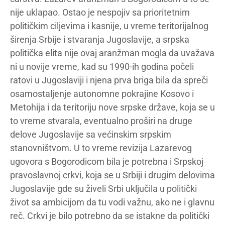
nije uklapao. Ostao je nespojiv sa prioritetnim
političkim ciljevima i kasnije, u vreme teritorijalnog
širenja Srbije i stvaranja Jugoslavije, a srpska
politička elita nije ovaj aranžman mogla da uvažava
ni u novije vreme, kad su 1990-ih godina počeli
ratovi u Jugoslaviji i njena prva briga bila da spreči
osamostaljenje autonomne pokrajine Kosovo i
Metohija i da teritoriju nove srpske države, koja se u
to vreme stvarala, eventualno proširi na druge
delove Jugoslavije sa većinskim srpskim
stanovništvom. U to vreme revizija Lazarevog
ugovora s Bogorodicom bila je potrebna i Srpskoj
pravoslavnoj crkvi, koja se u Srbiji i drugim delovima
Jugoslavije gde su živeli Srbi uključila u politički
život sa ambicijom da tu vodi važnu, ako ne i glavnu
reč. Crkvi je bilo potrebno da se istakne da politički