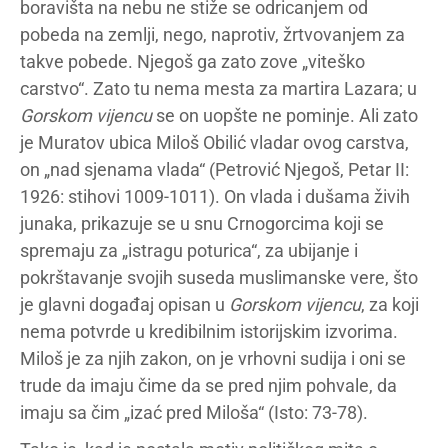
boravišta na nebu ne stiže se odricanjem od
pobeda na zemlji, nego, naprotiv, žrtvovanjem za
takve pobede. Njegoš ga zato zove „viteško
carstvo“. Zato tu nema mesta za martira Lazara; u
Gorskom vijencu
se on uopšte ne pominje. Ali zato
je Muratov ubica Miloš Obilić vladar ovog carstva,
on „nad sjenama vlada“ (Petrović Njegoš, Petar II:
1926: stihovi 1009-1011). On vlada i dušama živih
junaka, prikazuje se u snu Crnogorcima koji se
spremaju za „istragu poturica“, za ubijanje i
pokrštavanje svojih suseda muslimanske vere, što
je glavni događaj opisan u
Gorskom vijencu
, za koji
nema potvrde u kredibilnim istorijskim izvorima.
Miloš je za njih zakon, on je vrhovni sudija i oni se
trude da imaju čime da se pred njim pohvale, da
imaju sa čim „izać pred Miloša“ (Isto: 73-78).