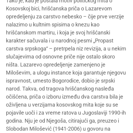
Tako je, kad je postala motiv političkog mita o
Kosovskoj bici, hrišćanska priča o Lazarevom
opredeljenju za carstvo nebesko – čije prve verzije
nalazimo u kultnim spisima o knezu kao
hrišćanskom martiru, i koja je svoj hrišćanski
karakter sačuvala i u narodnoj pesmi „Propast
carstva srpskoga“ – pretrpela niz revizija, a u nekim
slučajevima od osnovne priče nije ostalo skoro
ništa. Lazarevo opredeljenje zamenjeno je
Miloševim, a ulogu instance koja garantuje njegovu
ispravnost, umesto Bogorodice, dobio je srpski
narod. Takva, od tragova hrišćanskog nasleđa
očišćena, priča o izboru između dva carstva bila je
oživljena u verzijama kosovskog mita koje su se
pojavile uoči i za vreme ratova u Jugoslaviji 1990-ih
godina. Nju je od Njegoša, citirajući ga, preuzeo i
Slobodan Milošević (1941-2006) u govoru na