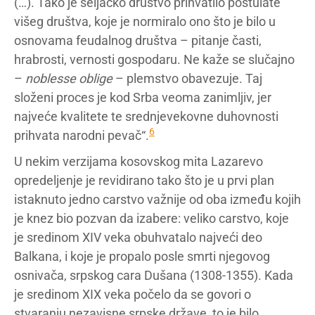
(…). Tako je seljačko društvo prihvatilo postulate
višeg društva, koje je normiralo ono što je bilo u
osnovama feudalnog društva – pitanje časti,
hrabrosti, vernosti gospodaru. Ne kaže se slučajno
–
noblesse oblige
– plemstvo obavezuje. Taj
složeni proces je kod Srba veoma zanimljiv, jer
najveće kvalitete te srednjevekovne duhovnosti
6
prihvata narodni pevač“.
U nekim verzijama kosovskog mita Lazarevo
opredeljenje je revidirano tako što je u prvi plan
istaknuto jedno carstvo važnije od oba između kojih
je knez bio pozvan da izabere: veliko carstvo, koje
je sredinom XIV veka obuhvatalo najveći deo
Balkana, i koje je propalo posle smrti njegovog
osnivača, srpskog cara Dušana (1308-1355). Kada
je sredinom XIX veka počelo da se govori o
stvaranju nezavisne srpske države, to je bilo