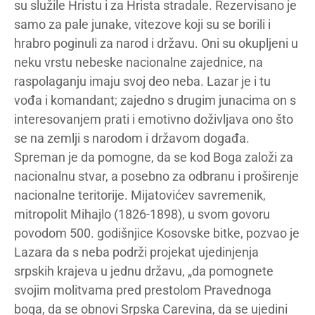
su služile Hristu i za Hrista stradale. Rezervisano je
samo za pale junake, vitezove koji su se borili i
hrabro poginuli za narod i državu. Oni su okupljeni u
neku vrstu nebeske nacionalne zajednice, na
raspolaganju imaju svoj deo neba. Lazar je i tu
vođa i komandant; zajedno s drugim junacima on s
interesovanjem prati i emotivno doživljava ono što
se na zemlji s narodom i državom događa.
Spreman je da pomogne, da se kod Boga založi za
nacionalnu stvar, a posebno za odbranu i proširenje
nacionalne teritorije. Mijatovićev savremenik,
mitropolit Mihajlo (1826-1898), u svom govoru
povodom 500. godišnjice Kosovske bitke, pozvao je
Lazara da s neba podrži projekat ujedinjenja
srpskih krajeva u jednu državu, „da pomognete
svojim molitvama pred prestolom Pravednoga
boga, da se obnovi Srpska Carevina, da se ujedini