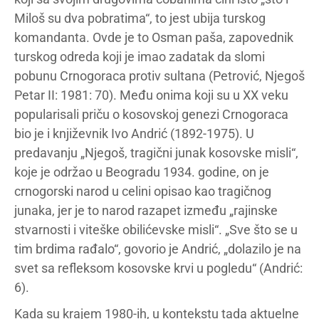
Miloš su dva pobratima“, to jest ubija turskog
komandanta. Ovde je to Osman paša, zapovednik
turskog odreda koji je imao zadatak da slomi
pobunu Crnogoraca protiv sultana (Petrović, Njegoš
Petar II: 1981: 70). Među onima koji su u XX veku
popularisali priču o kosovskoj genezi Crnogoraca
bio je i književnik Ivo Andrić (1892-1975). U
predavanju „Njegoš, tragični junak kosovske misli“,
koje je održao u Beogradu 1934. godine, on je
crnogorski narod u celini opisao kao tragičnog
junaka, jer je to narod razapet između „rajinske
stvarnosti i viteške obilićevske misli“. „Sve što se u
tim brdima rađalo“, govorio je Andrić, „dolazilo je na
svet sa refleksom kosovske krvi u pogledu“ (Andrić:
6).
Kada su krajem 1980-ih, u kontekstu tada aktuelne