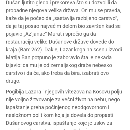
Dušan ljutito gleda i prekoreva što su dozvolili da
propadne njegova velika država. On mu se pravda,
kaže da je počeo da „sastavlja razbijeno carstvo“,
da je taj posao najvećim delom bio završen kad se
pojavio „Az’janac“ Murat i sprečio ga da
restauraciju velike Dušanove države dovede do
kraja (Ban: 262). Dakle, Lazar koga na scenu izvodi
Matija Ban potpuno je zaboravio šta je nekada
izjavio: da mu je od zemaljskog draže nebesko
carstvo i da će, ako treba da bira, izabrati ovo
drugo.
Pogibija Lazara i njegovih vitezova na Kosovu polju
nije voljno žrtvovanje za večni život na nebu, nego
ispaštanje greha počinjenog neodgovornom i
nesložnom politikom koja je dovela do propasti
Dušanovog carstva, ispaštanje koje je uslov za