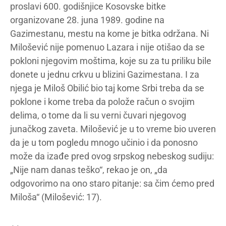
proslavi 600. godišnjice Kosovske bitke
organizovane 28. juna 1989. godine na
Gazimestanu, mestu na kome je bitka održana. Ni
Milošević nije pomenuo Lazara i nije otišao da se
pokloni njegovim moštima, koje su za tu priliku bile
donete u jednu crkvu u blizini Gazimestana. I za
njega je Miloš Obilić bio taj kome Srbi treba da se
poklone i kome treba da polože račun o svojim
delima, o tome da li su verni čuvari njegovog
junačkog zaveta. Milošević je u to vreme bio uveren
da je u tom pogledu mnogo učinio i da ponosno
može da izađe pred ovog srpskog nebeskog sudiju:
„Nije nam danas teško“, rekao je on, „da
odgovorimo na ono staro pitanje: sa čim ćemo pred
Miloša“ (Milošević: 17).