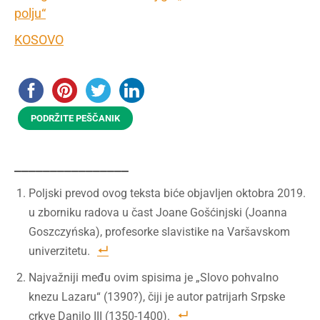
polju“
KOSOVO
PODRŽITE PEŠČANIK
________________
Poljski prevod ovog teksta biće objavljen oktobra 2019.
u zborniku radova u čast Joane Gošćinjski (Joanna
Goszczyńska), profesorke slavistike na Varšavskom
univerzitetu.
Najvažniji među ovim spisima je „Slovo pohvalno
knezu Lazaru“ (1390?), čiji je autor patrijarh Srpske
crkve Danilo III (1350-1400).