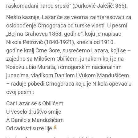
raskomadani narod srpski“ (Durković-Jakšić: 365).
Nešto kasnije, Lazar će se veoma zainteresovati za
oslobođenje Crnogoraca od turske vlasti. U pesmi
„Boj na Grahovcu 1858. godine“, koju je napisao
Nikola Petrović (1840-1921), knez a od 1910.
godine kralj Crne Gore, susrećemo Lazara, koji se –
zajedno sa Milošem Obilićem, junakom koji je na
Kosovu ubio Murata, i crnogorskim nacionalnim
junacima, vladikom Danilom i Vukom Mandušićem
– raduje pobedi Crnogoraca koju je Nikola opevao u
ovoj pesmi:
Car Lazar se s Obilićem
U veselo društvo smije
A Danilo s Mandušićem
4
Od radosti suze lije.