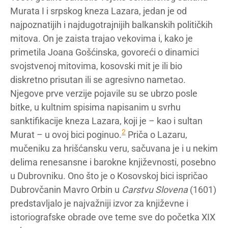
Murata I i srpskog kneza Lazara, jedan je od
najpoznatijih i najdugotrajnijih balkanskih političkih
mitova. On je zaista trajao vekovima i, kako je
primetila Joana Gošćinska, govoreći o dinamici
svojstvenoj mitovima, kosovski mit je ili bio
diskretno prisutan ili se agresivno nametao.
Njegove prve verzije pojavile su se ubrzo posle
bitke, u kultnim spisima napisanim u svrhu
sanktifikacije kneza Lazara, koji je – kao i sultan
2
Murat – u ovoj bici poginuo.
Priča o Lazaru,
mučeniku za hrišćansku veru, sačuvana je i u nekim
delima renesansne i barokne književnosti, posebno
u Dubrovniku. Ono što je o Kosovskoj bici ispričao
Dubrovčanin Mavro Orbin u
Carstvu Slovena
(1601)
predstavljalo je najvažniji izvor za književne i
istoriografske obrade ove teme sve do početka XIX