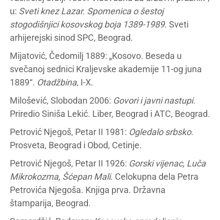
u:
Sveti knez Lazar. Spomenica o šestoj
stogodišnjici kosovskog boja 1389-1989
. Sveti
arhijerejski sinod SPC, Beograd.
Mijatović, Čedomilj 1889: „Kosovo. Beseda u
svečanoj sednici Kraljevske akademije 11-og juna
1889“.
Otadžbina
, I-X.
Milošević, Slobodan 2006:
Govori i javni nastupi
.
Priredio Siniša Lekić. Liber, Beograd i ATC, Beograd.
Petrović Njegoš, Petar II 1981:
Ogledalo srbsko
.
Prosveta, Beograd i Obod, Cetinje.
Petrović Njegoš, Petar II 1926:
Gorski vijenac, Luča
Mikrokozma, Šćepan Mali
. Celokupna dela Petra
Petrovića Njegoša. Knjiga prva. Državna
štamparija, Beograd.