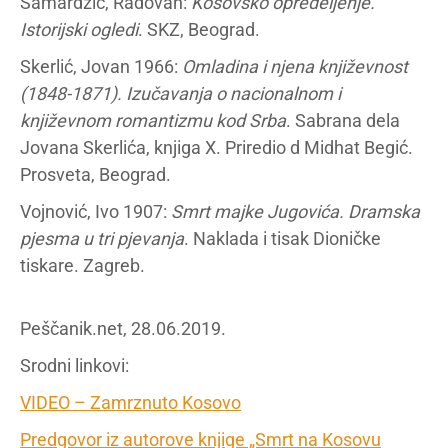
Samardžić, Radovan:
Kosovsko opredeljenje.
Istorijski ogledi
. SKZ, Beograd.
Skerlić, Jovan 1966:
Omladina i njena književnost
(1848-1871). Izučavanja o nacionalnom i
književnom romantizmu kod Srba
. Sabrana dela
Jovana Skerlića, knjiga X. Priredio d Midhat Begić.
Prosveta, Beograd.
Vojnović, Ivo 1907:
Smrt majke Jugovića. Dramska
pjesma u tri pjevanja
. Naklada i tisak Dioničke
tiskare. Zagreb.
Peščanik.net, 28.06.2019.
Srodni linkovi:
VIDEO – Zamrznuto Kosovo
Predgovor iz autorove knjige „Smrt na Kosovu