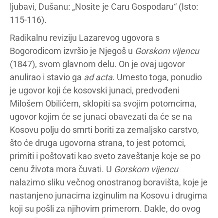
ljubavi, Dušanu: „Nosite je Caru Gospodaru“ (Isto:
115-116).
Radikalnu reviziju Lazarevog ugovora s
Bogorodicom izvršio je Njegoš u
Gorskom vijencu
(1847), svom glavnom delu. On je ovaj ugovor
anulirao i stavio ga
ad acta
. Umesto toga, ponudio
je ugovor koji će kosovski junaci, predvođeni
Milošem Obilićem, sklopiti sa svojim potomcima,
ugovor kojim će se junaci obavezati da će se na
Kosovu polju do smrti boriti za zemaljsko carstvo,
što će druga ugovorna strana, to jest potomci,
primiti i poštovati kao sveto zaveštanje koje se po
cenu života mora čuvati. U
Gorskom vijencu
nalazimo sliku večnog onostranog boravišta, koje je
nastanjeno junacima izginulim na Kosovu i drugima
koji su pošli za njihovim primerom. Dakle, do ovog