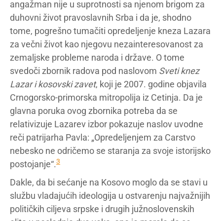
angažman nije u suprotnosti sa njenom brigom za
duhovni život pravoslavnih Srba i da je, shodno
tome, pogrešno tumačiti opredeljenje kneza Lazara
za večni život kao njegovu nezainteresovanost za
zemaljske probleme naroda i države. O tome
svedoči zbornik radova pod naslovom
Sveti knez
Lazar i kosovski zavet
, koji je 2007. godine objavila
Crnogorsko-primorska mitropolija iz Cetinja. Da je
glavna poruka ovog zbornika potreba da se
relativizuje Lazarev izbor pokazuje naslov uvodne
reči patrijarha Pavla: „Opredeljenjem za Carstvo
nebesko ne odričemo se staranja za svoje istorijsko
3
postojanje“.
Dakle, da bi sećanje na Kosovo moglo da se stavi u
službu vladajućih ideologija u ostvarenju najvažnijih
političkih ciljeva srpske i drugih južnoslovenskih