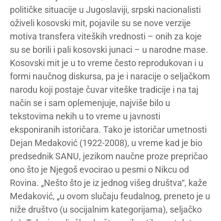
političke situacije u Jugoslaviji, srpski nacionalisti
oživeli kosovski mit, pojavile su se nove verzije
motiva transfera viteških vrednosti – onih za koje
su se borili i pali kosovski junaci – u narodne mase.
Kosovski mit je u to vreme često reprodukovan i u
formi naučnog diskursa, pa je i naracije o seljačkom
narodu koji postaje čuvar viteške tradicije i na taj
način se i sam oplemenjuje, najviše bilo u
tekstovima nekih u to vreme u javnosti
eksponiranih istoričara. Tako je istoričar umetnosti
Dejan Medaković (1922-2008), u vreme kad je bio
predsednik SANU, jezikom naučne proze prepričao
ono što je Njegoš evocirao u pesmi o Nikcu od
Rovina. „Nešto što je iz jednog višeg društva“, kaže
Medaković, „u ovom slučaju feudalnog, preneto je u
niže društvo (u socijalnim kategorijama), seljačko