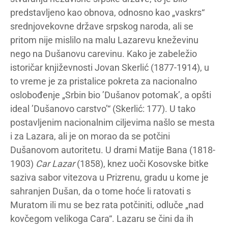
predstavljeno kao obnova, odnosno kao „vaskrs“
srednjovekovne države srpskog naroda, ali se
pritom nije mislilo na malu Lazarevu kneževinu
nego na Dušanovu carevinu. Kako je zabeležio
istoričar književnosti Jovan Skerlić (1877-1914), u
to vreme je za pristalice pokreta za nacionalno
oslobođenje „Srbin bio ’Dušanov potomak’, a opšti
ideal ’Dušanovo carstvo’“ (Skerlić: 177). U tako
postavljenim nacionalnim ciljevima našlo se mesta
i za Lazara, ali je on morao da se potčini
Dušanovom autoritetu. U drami Matije Bana (1818-
1903)
Car Lazar
(1858), knez uoči Kosovske bitke
saziva sabor vitezova u Prizrenu, gradu u kome je
sahranjen Dušan, da o tome hoće li ratovati s
Muratom ili mu se bez rata potčiniti, odluče „nad
kovčegom velikoga Cara“. Lazaru se čini da ih