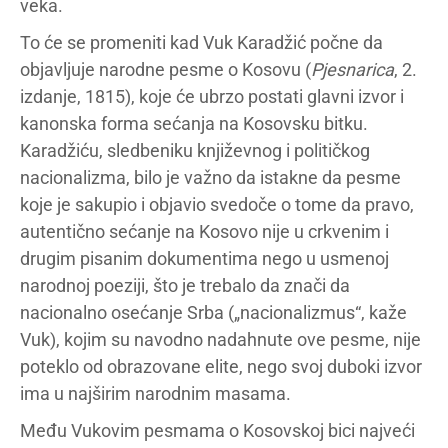
veka.
To će se promeniti kad Vuk Karadžić počne da
objavljuje narodne pesme o Kosovu (
Pjesnarica
, 2.
izdanje, 1815), koje će ubrzo postati glavni izvor i
kanonska forma sećanja na Kosovsku bitku.
Karadžiću, sledbeniku književnog i političkog
nacionalizma, bilo je važno da istakne da pesme
koje je sakupio i objavio svedoče o tome da pravo,
autentično sećanje na Kosovo nije u crkvenim i
drugim pisanim dokumentima nego u usmenoj
narodnoj poeziji, što je trebalo da znači da
nacionalno osećanje Srba („nacionalizmus“, kaže
Vuk), kojim su navodno nadahnute ove pesme, nije
poteklo od obrazovane elite, nego svoj duboki izvor
ima u najširim narodnim masama.
Među Vukovim pesmama o Kosovskoj bici najveći