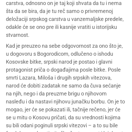
carstva, odnosno on je taj koji shvata da tu i nema
šta da se bira, da je tu reč samo o privremenoj
deložaciji srpskog carstva u vanzemaljske predele,
odakle će se ono pre ili kasnije vratiti u istorijsku
stvarnost.
Kad je preuzeo na sebe odgovornost za ono što je,
u dogovoru s Bogorodicom, odlučeno o ishodu
Kosovske bitke, srpski narod je postao i glavni
protagonist priča o događajima posle bitke. Posle
smrti Lazara, Miloša i drugih srpskih vitezova,
narod će dobiti zadatak ne samo da čuva sećanje
na njih, nego i da preuzme brigu o njihovom
nasleđu i da nastavi njihovu junačku borbu. On je to
mogao, jer će se pokazati ili, tačnije rečeno, jer će
se u mitu o Kosovu pričati, da su vrednosti kojima
su bili odani poginuli srpski vitezovi – a to su bile