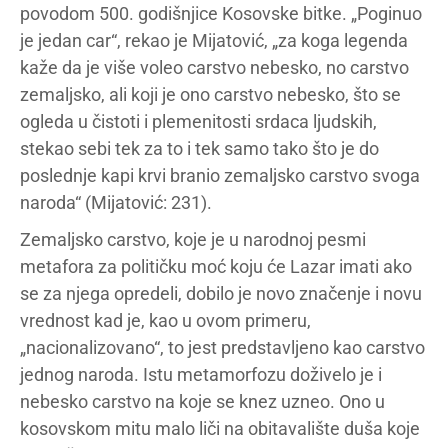
povodom 500. godišnjice Kosovske bitke. „Poginuo
je jedan car“, rekao je Mijatović, „za koga legenda
kaže da je više voleo carstvo nebesko, no carstvo
zemaljsko, ali koji je ono carstvo nebesko, što se
ogleda u čistoti i plemenitosti srdaca ljudskih,
stekao sebi tek za to i tek samo tako što je do
poslednje kapi krvi branio zemaljsko carstvo svoga
naroda“ (Mijatović: 231).
Zemaljsko carstvo, koje je u narodnoj pesmi
metafora za političku moć koju će Lazar imati ako
se za njega opredeli, dobilo je novo značenje i novu
vrednost kad je, kao u ovom primeru,
„nacionalizovano“, to jest predstavljeno kao carstvo
jednog naroda. Istu metamorfozu doživelo je i
nebesko carstvo na koje se knez uzneo. Ono u
kosovskom mitu malo liči na obitavalište duša koje