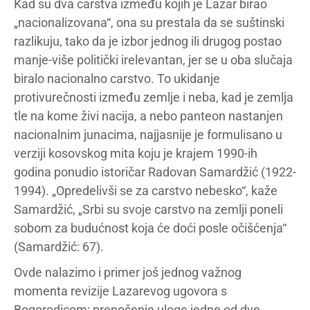
Kad su dva carstva između kojih je Lazar birao
„nacionalizovana“, ona su prestala da se suštinski
razlikuju, tako da je izbor jednog ili drugog postao
manje-više politički irelevantan, jer se u oba slučaja
biralo nacionalno carstvo. To ukidanje
protivurečnosti između zemlje i neba, kad je zemlja
tle na kome živi nacija, a nebo panteon nastanjen
nacionalnim junacima, najjasnije je formulisano u
verziji kosovskog mita koju je krajem 1990-ih
godina ponudio istoričar Radovan Samardžić (1922-
1994). „Opredelivši se za carstvo nebesko“, kaže
Samardžić, „Srbi su svoje carstvo na zemlji poneli
sobom za budućnost koja će doći posle očišćenja“
(Samardžić: 67).
Ovde nalazimo i primer još jednog važnog
momenta revizije Lazarevog ugovora s
Bogorodicom: prenošenje uloge jedne od dve