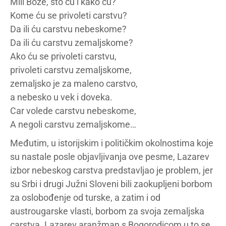
Mili Bože, što ću i kako ću?
Kome ću se privoleti carstvu?
Da ili ću carstvu nebeskome?
Da ili ću carstvu zemaljskome?
Ako ću se privoleti carstvu,
privoleti carstvu zemaljskome,
zemaljsko je za maleno carstvo,
a nebesko u vek i doveka.
Car volede carstvu nebeskome,
A negoli carstvu zemaljskome…
Međutim, u istorijskim i političkim okolnostima koje
su nastale posle objavljivanja ove pesme, Lazarev
izbor nebeskog carstva predstavljao je problem, jer
su Srbi i drugi Južni Sloveni bili zaokupljeni borbom
za oslobođenje od turske, a zatim i od
austrougarske vlasti, borbom za svoja zemaljska
carstva. Lazarev aranžman s Bogorodicom u to se