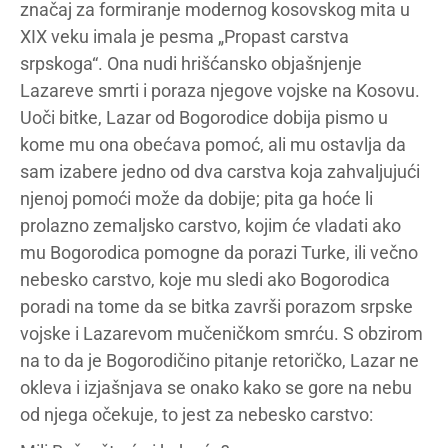
značaj za formiranje modernog kosovskog mita u
XIX veku imala je pesma „Propast carstva
srpskoga“. Ona nudi hrišćansko objašnjenje
Lazareve smrti i poraza njegove vojske na Kosovu.
Uoči bitke, Lazar od Bogorodice dobija pismo u
kome mu ona obećava pomoć, ali mu ostavlja da
sam izabere jedno od dva carstva koja zahvaljujući
njenoj pomoći može da dobije; pita ga hoće li
prolazno zemaljsko carstvo, kojim će vladati ako
mu Bogorodica pomogne da porazi Turke, ili večno
nebesko carstvo, koje mu sledi ako Bogorodica
poradi na tome da se bitka završi porazom srpske
vojske i Lazarevom mučeničkom smrću. S obzirom
na to da je Bogorodičino pitanje retoričko, Lazar ne
okleva i izjašnjava se onako kako se gore na nebu
od njega očekuje, to jest za nebesko carstvo: