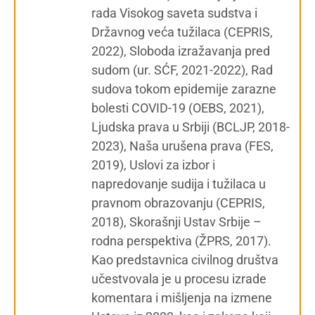
rada Visokog saveta sudstva i
Državnog veća tužilaca (CEPRIS,
2022), Sloboda izražavanja pred
sudom (ur. SĆF, 2021-2022), Rad
sudova tokom epidemije zarazne
bolesti COVID-19 (OEBS, 2021),
Ljudska prava u Srbiji (BCLJP, 2018-
2023), Naša urušena prava (FES,
2019), Uslovi za izbor i
napredovanje sudija i tužilaca u
pravnom obrazovanju (CEPRIS,
2018), Skorašnji Ustav Srbije –
rodna perspektiva (ŽPRS, 2017).
Kao predstavnica civilnog društva
učestvovala je u procesu izrade
komentara i mišljenja na izmene