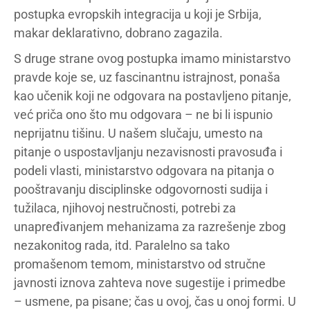
postupka evropskih integracija u koji je Srbija,
makar deklarativno, dobrano zagazila.
S druge strane ovog postupka imamo ministarstvo
pravde koje se, uz fascinantnu istrajnost, ponaša
kao učenik koji ne odgovara na postavljeno pitanje,
već priča ono što mu odgovara – ne bi li ispunio
neprijatnu tišinu. U našem slučaju, umesto na
pitanje o uspostavljanju nezavisnosti pravosuđa i
podeli vlasti, ministarstvo odgovara na pitanja o
pooštravanju disciplinske odgovornosti sudija i
tužilaca, njihovoj nestručnosti, potrebi za
unapređivanjem mehanizama za razrešenje zbog
nezakonitog rada, itd. Paralelno sa tako
promašenom temom, ministarstvo od stručne
javnosti iznova zahteva nove sugestije i primedbe
– usmene, pa pisane; čas u ovoj, čas u onoj formi. U