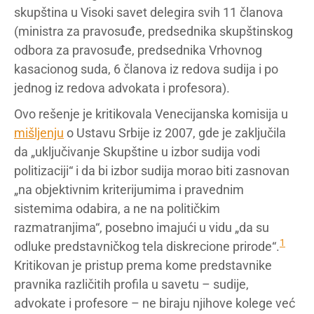
skupština u Visoki savet delegira svih 11 članova
(ministra za pravosuđe, predsednika skupštinskog
odbora za pravosuđe, predsednika Vrhovnog
kasacionog suda, 6 članova iz redova sudija i po
jednog iz redova advokata i profesora).
Ovo rešenje je kritikovala Venecijanska komisija u
mišljenju
o Ustavu Srbije iz 2007, gde je zaključila
da „uključivanje Skupštine u izbor sudija vodi
politizaciji“ i da bi izbor sudija morao biti zasnovan
„na objektivnim kriterijumima i pravednim
sistemima odabira, a ne na političkim
razmatranjima“, posebno imajući u vidu „da su
1
odluke predstavničkog tela diskrecione prirode“.
Kritikovan je pristup prema kome predstavnike
pravnika različitih profila u savetu – sudije,
advokate i profesore – ne biraju njihove kolege već