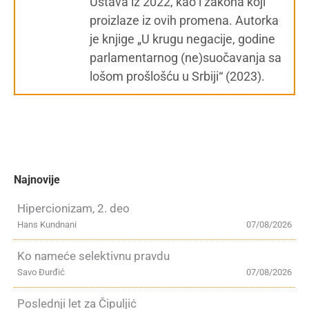
Ustava iz 2022, kao i zakona koji
proizlaze iz ovih promena. Autorka
je knjige „U krugu negacije, godine
parlamentarnog (ne)suočavanja sa
lošom prošlošću u Srbiji“ (2023).
Najnovije
Hipercionizam, 2. deo
Hans Kundnani
07/08/2026
Ko nameće selektivnu pravdu
Savo Đurđić
07/08/2026
Poslednji let za Čipuljić