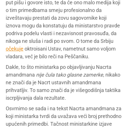
put pišu i govore isto, te da će ono malo medija koji
o tim primedbama smeju profesionalno da
izveštavaju prestati da zovu sagovornike koji
iznova mogu da konstatuju da ministarstvo pravde
podriva podelu vlasti i nezavisnost pravosuđa, da
nikoga ne sluša i radi po svom. O tome da Srbiju
očekuje
oktroisani Ustav, nametnut samo voljom
vladara, već je bilo reči na Peščaniku.
Dakle, to što ministarka po objavljivanju Nacrta
amandmana
nije čula tako glasne zamerke
, nikako
ne znači da je Nacrt ustavnih amandmana
prihvatljiv. To samo znači da je višegodišnja taktika
iscrpljivanja dala rezultate.
Osvrnimo se sada i na tekst Nacrta amandmana za
koji ministarka tvrdi da uvažava veći broj prethodno
upućenih primedbi. Tačnost ministarkine izjave