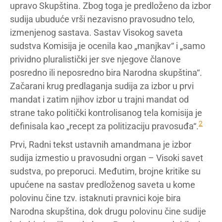
upravo Skupština. Zbog toga je predloženo da izbor
sudija ubuduće vrši nezavisno pravosudno telo,
izmenjenog sastava. Sastav Visokog saveta
sudstva Komisija je ocenila kao „manjkav“ i „samo
prividno pluralistički jer sve njegove članove
posredno ili neposredno bira Narodna skupština“.
Začarani krug predlaganja sudija za izbor u prvi
mandat i zatim njihov izbor u trajni mandat od
strane tako politički kontrolisanog tela komisija je
2
definisala kao „recept za politizaciju pravosuđa“.
Prvi, Radni tekst ustavnih amandmana je izbor
sudija izmestio u pravosudni organ – Visoki savet
sudstva, po preporuci. Međutim, brojne kritike su
upućene na sastav predloženog saveta u kome
polovinu čine tzv. istaknuti pravnici koje bira
Narodna skupština, dok drugu polovinu čine sudije