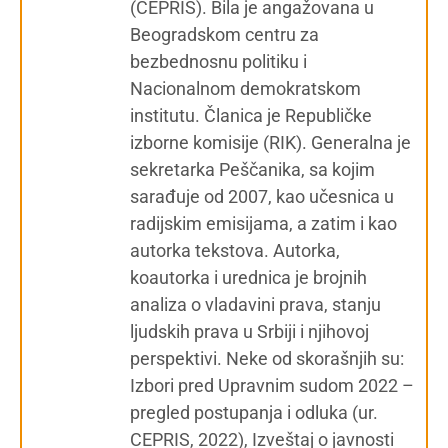
(CEPRIS). Bila je angažovana u
Beogradskom centru za
bezbednosnu politiku i
Nacionalnom demokratskom
institutu. Članica je Republičke
izborne komisije (RIK). Generalna je
sekretarka Peščanika, sa kojim
sarađuje od 2007, kao učesnica u
radijskim emisijama, a zatim i kao
autorka tekstova. Autorka,
koautorka i urednica je brojnih
analiza o vladavini prava, stanju
ljudskih prava u Srbiji i njihovoj
perspektivi. Neke od skorašnjih su:
Izbori pred Upravnim sudom 2022 –
pregled postupanja i odluka (ur.
CEPRIS, 2022), Izveštaj o javnosti