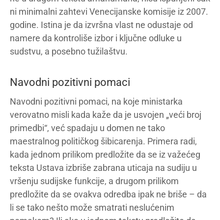
ni minimalni zahtevi Venecijanske komisije iz 2007.
godine. Istina je da izvršna vlast ne odustaje od
namere da kontroliše izbor i ključne odluke u
sudstvu, a posebno tužilaštvu.
Navodni pozitivni pomaci
Navodni pozitivni pomaci, na koje ministarka
verovatno misli kada kaže da je usvojen „veći broj
primedbi“, već spadaju u domen ne tako
maestralnog političkog šibicarenja. Primera radi,
kada jednom prilikom predložite da se iz važećeg
teksta Ustava izbriše zabrana uticaja na sudiju u
vršenju sudijske funkcije, a drugom prilikom
predložite da se ovakva odredba ipak ne briše – da
li se tako nešto može smatrati neslućenim