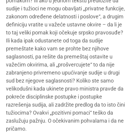
pomakom? Ili ako u jednom tekstu predložite da
sudije i tužioci ne mogu obavljati „privatne funkcije,
zakonom određene delatnosti i poslove“, a drugim
definiciju vratite u važeće ustavne okvire – da li je
to taj veliki pomak koji očekuje srpsko pravosuđe?
Ili kada ipak odustanete od toga da sudije
premeštate kako vam se prohte bez njihove
saglasnosti, pa rešite da premeštaj ostavite u
važećim okvirima, ali „prošvercujete“ to da nije
zabranjeno privremeno upućivanje sudije u drugi
sud bez njegove saglasnosti? Koliko ste samo
velikodušni kada ukinete pravo ministra pravde da
pokreće disciplinske postupke i postupke
razrešenja sudija, ali zadržite predlog da to isto čini
tužiocima? Ovakvi „pozitivni pomaci“ teško da
zaslužuju pažnju. O očekivanim pohvalama i da ne
pričamo.