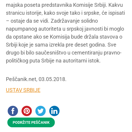
majska poseta predstavnika Komisije Srbiji. Kakvu
stranicu istorije, kako svoje tako i srpske, će ispisati
– ostaje da se vidi. Zadržavanje solidno
napumpanog autoriteta u srpskoj javnosti bi moglo
da opstane ako se Komisija bude držala stavova o
Srbiji koje je sama izrekla pre deset godina. Sve
drugo bi bilo saučesništvo u cementiranju pravno-
političkog puta Srbije na autoritarni istok.
Peščanik.net, 03.05.2018.
USTAV SRBIJE
PODRŽITE PEŠČANIK