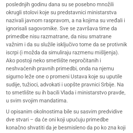
poslednjih godinu dana su se posebno množili
okrugli stolovi koje su predstavnici ministarstva
nazivali javnom raspravom, a na kojima su vređali i
ignorisali sagovornike. Sve se završava time da
primedbe nisu razmatrane, da nisu smatrane
važnim i da su služile isključivo tome da se protivnik
iscrpi (i možda da simuliraju razmenu mišljenja).
Ako postoji neko smetlište nepročitanih i
neshvaćenih pravnih primedbi, onda na njemu
sigurno leže one o promeni Ustava koje su uputile
sudije, tužioci, advokati i uopšte pravnici Srbije. Na
to smetlište su ih bacili Vlada i ministarstvo pravde,
u svim svojim mandatima.
U opisanim okolnostima bile su sasvim predvidive
dve stvari – da će oni koji upućuju primedbe
konačno shvatiti da je besmisleno da po ko zna koji