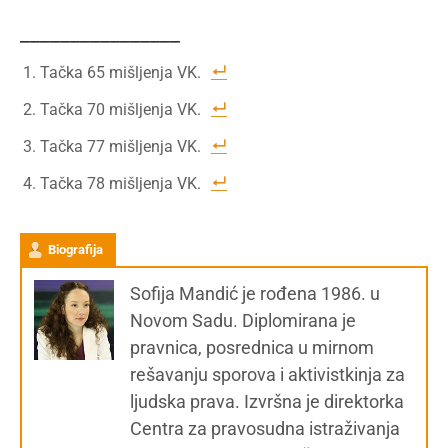
________________
Tačka 65 mišljenja VK.
Tačka 70 mišljenja VK.
Tačka 77 mišljenja VK.
Tačka 78 mišljenja VK.
Biografija
Sofija Mandić je rođena 1986. u
Novom Sadu. Diplomirana je
pravnica, posrednica u mirnom
rešavanju sporova i aktivistkinja za
ljudska prava. Izvršna je direktorka
Centra za pravosudna istraživanja