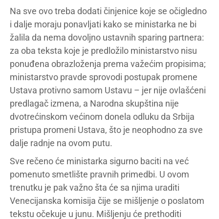
Na sve ovo treba dodati činjenice koje se očigledno
i dalje moraju ponavljati kako se ministarka ne bi
žalila da nema dovoljno ustavnih sparing partnera:
za oba teksta koje je predložilo ministarstvo nisu
ponuđena obrazloženja prema važećim propisima;
ministarstvo pravde sprovodi postupak promene
Ustava protivno samom Ustavu – jer nije ovlašćeni
predlagač izmena, a Narodna skupština nije
dvotrećinskom većinom donela odluku da Srbija
pristupa promeni Ustava, što je neophodno za sve
dalje radnje na ovom putu.
Sve rečeno će ministarka sigurno baciti na već
pomenuto smetlište pravnih primedbi. U ovom
trenutku je pak važno šta će sa njima uraditi
Venecijanska komisija čije se mišljenje o poslatom
tekstu očekuje u junu. Mišljenju će prethoditi