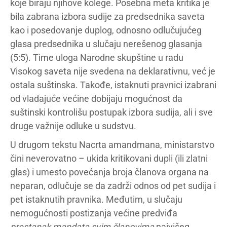
koje biraju njihove kolege. Posebna meta kritika je
bila zabrana izbora sudije za predsednika saveta
kao i posedovanje duplog, odnosno odlučujućeg
glasa predsednika u slučaju nerešenog glasanja
(5:5). Time uloga Narodne skupštine u radu
Visokog saveta nije svedena na deklarativnu, već je
ostala suštinska. Takođe, istaknuti pravnici izabrani
od vladajuće većine dobijaju mogućnost da
suštinski kontrolišu postupak izbora sudija, ali i sve
druge važnije odluke u sudstvu.
U drugom tekstu Nacrta amandmana, ministarstvo
čini neverovatno – ukida kritikovani dupli (ili zlatni
glas) i umesto povećanja broja članova organa na
neparan, odlučuje se da zadrži odnos od pet sudija i
pet istaknutih pravnika. Međutim, u slučaju
nemogućnosti postizanja većine predviđa
prestanak mandata svim članovima
najvišeg