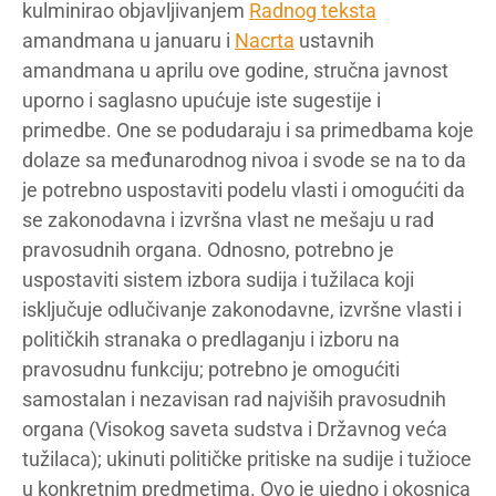
kulminirao objavljivanjem
Radnog teksta
amandmana u januaru i
Nacrta
ustavnih
amandmana u aprilu ove godine, stručna javnost
uporno i saglasno upućuje iste sugestije i
primedbe. One se podudaraju i sa primedbama koje
dolaze sa međunarodnog nivoa i svode se na to da
je potrebno uspostaviti podelu vlasti i omogućiti da
se zakonodavna i izvršna vlast ne mešaju u rad
pravosudnih organa. Odnosno, potrebno je
uspostaviti sistem izbora sudija i tužilaca koji
isključuje odlučivanje zakonodavne, izvršne vlasti i
političkih stranaka o predlaganju i izboru na
pravosudnu funkciju; potrebno je omogućiti
samostalan i nezavisan rad najviših pravosudnih
organa (Visokog saveta sudstva i Državnog veća
tužilaca); ukinuti političke pritiske na sudije i tužioce
u konkretnim predmetima. Ovo je ujedno i okosnica