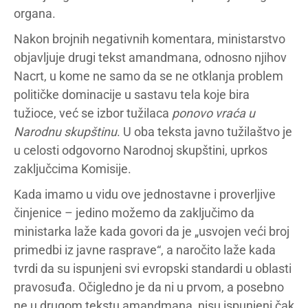
organa.
Nakon brojnih negativnih komentara, ministarstvo
objavljuje drugi tekst amandmana, odnosno njihov
Nacrt, u kome ne samo da se ne otklanja problem
političke dominacije u sastavu tela koje bira
tužioce, već se izbor tužilaca
ponovo vraća u
Narodnu skupštinu
. U oba teksta javno tužilaštvo je
u celosti odgovorno Narodnoj skupštini, uprkos
zaključcima Komisije.
Kada imamo u vidu ove jednostavne i proverljive
činjenice – jedino možemo da zaključimo da
ministarka laže kada govori da je „usvojen veći broj
primedbi iz javne rasprave“, a naročito laže kada
tvrdi da su ispunjeni svi evropski standardi u oblasti
pravosuđa. Očigledno je da ni u prvom, a posebno
ne u drugom tekstu amandmana, nisu ispunjeni čak