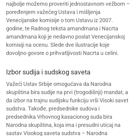
najbolje možemo proveriti jednostavnom vežbom –
poređenjem važećeg Ustava i mišljenja
Venecijanske komisije o tom Ustavu iz 2007.
godine, te Radnog teksta amandmana i Nacrta
amandmana koji je nedavno poslat Venecijanskoj
komisiji na ocenu. Slede dve ilustracije koje
dovoljno govore o prihvatljivosti Nacrta u celini.
Izbor sudija i sudskog saveta
Važeći Ustav Srbije omogućava da Narodna
skupština bira sudije na prvi (trogodišnji) mandat, a
da izbor na trajnu sudijsku funkciju vrši Visoki savet
sudstva. Takođe, predsednike sudova i
predsednika Vrhovnog kasacionog suda bira
Narodna skupština, koja ima i presudni uticaj na
sastav Visokog saveta sudstva – Narodna