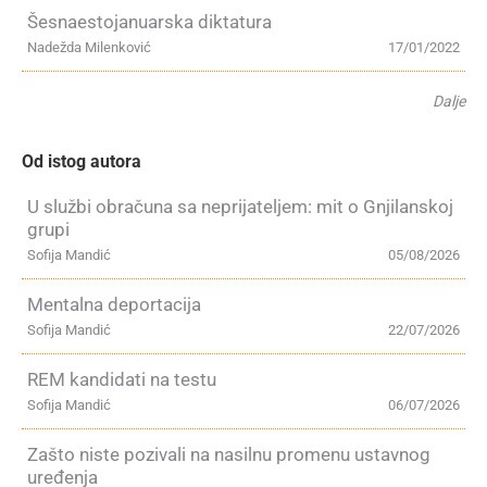
Šesnaestojanuarska diktatura
Nadežda Milenković
17/01/2022
Dalje
Od istog autora
U službi obračuna sa neprijateljem: mit o Gnjilanskoj
grupi
Sofija Mandić
05/08/2026
Mentalna deportacija
Sofija Mandić
22/07/2026
REM kandidati na testu
Sofija Mandić
06/07/2026
Zašto niste pozivali na nasilnu promenu ustavnog
uređenja