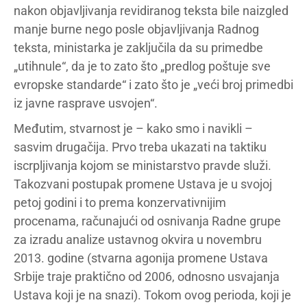
nakon objavljivanja revidiranog teksta bile naizgled
manje burne nego posle objavljivanja Radnog
teksta, ministarka je zaključila da su primedbe
„utihnule“, da je to zato što „predlog poštuje sve
evropske standarde“ i zato što je „veći broj primedbi
iz javne rasprave usvojen“.
Međutim, stvarnost je – kako smo i navikli –
sasvim drugačija. Prvo treba ukazati na taktiku
iscrpljivanja kojom se ministarstvo pravde služi.
Takozvani postupak promene Ustava je u svojoj
petoj godini i to prema konzervativnijim
procenama, računajući od osnivanja Radne grupe
za izradu analize ustavnog okvira u novembru
2013. godine (stvarna agonija promene Ustava
Srbije traje praktično od 2006, odnosno usvajanja
Ustava koji je na snazi). Tokom ovog perioda, koji je