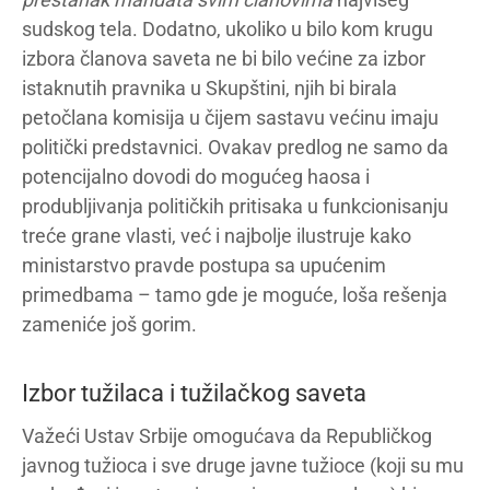
sudskog tela. Dodatno, ukoliko u bilo kom krugu
izbora članova saveta ne bi bilo većine za izbor
istaknutih pravnika u Skupštini, njih bi birala
petočlana komisija u čijem sastavu većinu imaju
politički predstavnici. Ovakav predlog ne samo da
potencijalno dovodi do mogućeg haosa i
produbljivanja političkih pritisaka u funkcionisanju
treće grane vlasti, već i najbolje ilustruje kako
ministarstvo pravde postupa sa upućenim
primedbama – tamo gde je moguće, loša rešenja
zameniće još gorim.
Izbor tužilaca i tužilačkog saveta
Važeći Ustav Srbije omogućava da Republičkog
javnog tužioca i sve druge javne tužioce (koji su mu