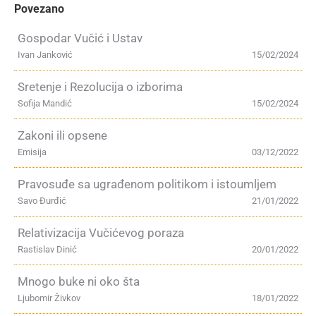
Povezano
Gospodar Vučić i Ustav
Ivan Janković
15/02/2024
Sretenje i Rezolucija o izborima
Sofija Mandić
15/02/2024
Zakoni ili opsene
Emisija
03/12/2022
Pravosuđe sa ugrađenom politikom i istoumljem
Savo Đurđić
21/01/2022
Relativizacija Vučićevog poraza
Rastislav Dinić
20/01/2022
Mnogo buke ni oko šta
Ljubomir Živkov
18/01/2022