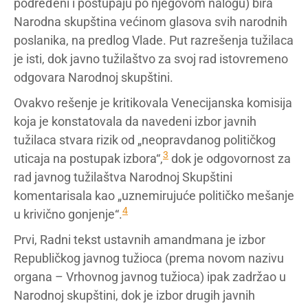
podređeni i postupaju po njegovom nalogu) bira
Narodna skupština većinom glasova svih narodnih
poslanika, na predlog Vlade. Put razrešenja tužilaca
je isti, dok javno tužilaštvo za svoj rad istovremeno
odgovara Narodnoj skupštini.
Ovakvo rešenje je kritikovala Venecijanska komisija
koja je konstatovala da navedeni izbor javnih
tužilaca stvara rizik od „neopravdanog političkog
3
uticaja na postupak izbora“,
dok je odgovornost za
rad javnog tužilaštva Narodnoj Skupštini
komentarisala kao „uznemirujuće političko mešanje
4
u krivično gonjenje“.
Prvi, Radni tekst ustavnih amandmana je izbor
Republičkog javnog tužioca (prema novom nazivu
organa – Vrhovnog javnog tužioca) ipak zadržao u
Narodnoj skupštini, dok je izbor drugih javnih