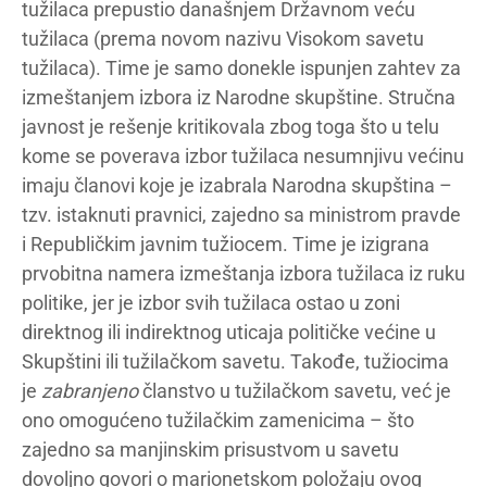
tužilaca prepustio današnjem Državnom veću
tužilaca (prema novom nazivu Visokom savetu
tužilaca). Time je samo donekle ispunjen zahtev za
izmeštanjem izbora iz Narodne skupštine. Stručna
javnost je rešenje kritikovala zbog toga što u telu
kome se poverava izbor tužilaca nesumnjivu većinu
imaju članovi koje je izabrala Narodna skupština –
tzv. istaknuti pravnici, zajedno sa ministrom pravde
i Republičkim javnim tužiocem. Time je izigrana
prvobitna namera izmeštanja izbora tužilaca iz ruku
politike, jer je izbor svih tužilaca ostao u zoni
direktnog ili indirektnog uticaja političke većine u
Skupštini ili tužilačkom savetu. Takođe, tužiocima
je
zabranjeno
članstvo u tužilačkom savetu, već je
ono omogućeno tužilačkim zamenicima – što
zajedno sa manjinskim prisustvom u savetu
dovoljno govori o marionetskom položaju ovog