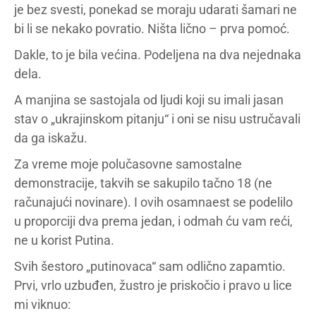
je bez svesti, ponekad se moraju udarati šamari ne
bi li se nekako povratio. Ništa lično – prva pomoć.
Dakle, to je bila većina. Podeljena na dva nejednaka
dela.
A manjina se sastojala od ljudi koji su imali jasan
stav o „ukrajinskom pitanju“ i oni se nisu ustručavali
da ga iskažu.
Za vreme moje polučasovne samostalne
demonstracije, takvih se sakupilo tačno 18 (ne
računajući novinare). I ovih osamnaest se podelilo
u proporciji dva prema jedan, i odmah ću vam reći,
ne u korist Putina.
Svih šestoro „putinovaca“ sam odlično zapamtio.
Prvi, vrlo uzbuđen, žustro je priskočio i pravo u lice
mi viknuo: