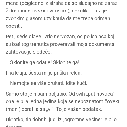
mene (očigledno iz straha da se slučajno ne zarazi
žido-banderovskim virusom), nekoliko puta je
zvonkim glasom uzviknula da me treba odmah
obesiti.
Peti, sede glave i vrlo nervozan, od policajaca koji
su baš tog trenutka proveravali moja dokumenta,
zahtevao je sledeće:
– Sklonite ga odatle! Sklonite ga!
I na kraju, šesta mi je prišla i rekla:
– Nemojte se više brukati. Idite kući.
Samo što je nisam poljubio. Od svih „putinovaca“,
ona je bila jedna jedina koja se nepoznatom čoveku
(meni) obratila sa „vi“. To je važan podatak.
Ukratko, tih dobrih ljudi iz „ogromne većine“ je bilo