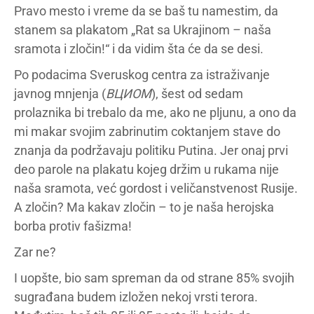
Pravo mesto i vreme da se baš tu namestim, da
stanem sa plakatom „Rat sa Ukrajinom – naša
sramota i zločin!“ i da vidim šta će da se desi.
Po podacima Sveruskog centra za istraživanje
javnog mnjenja (
ВЦИОМ
), šest od sedam
prolaznika bi trebalo da me, ako ne pljunu, a ono da
mi makar svojim zabrinutim coktanjem stave do
znanja da podržavaju politiku Putina. Jer onaj prvi
deo parole na plakatu kojeg držim u rukama nije
naša sramota, već gordost i veličanstvenost Rusije.
A zločin? Ma kakav zločin – to je naša herojska
borba protiv fašizma!
Zar ne?
I uopšte, bio sam spreman da od strane 85% svojih
sugrađana budem izložen nekoj vrsti terora.