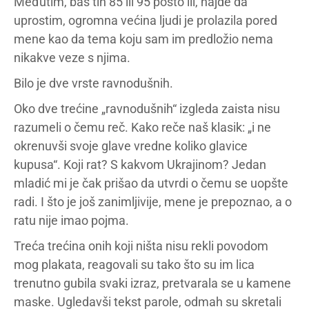
Međutim, baš tih 85 ili 95 posto ili, hajde da
uprostim, ogromna većina ljudi je prolazila pored
mene kao da tema koju sam im predložio nema
nikakve veze s njima.
Bilo je dve vrste ravnodušnih.
Oko dve trećine „ravnodušnih“ izgleda zaista nisu
razumeli o čemu reč. Kako reče naš klasik: „i ne
okrenuvši svoje glave vredne koliko glavice
kupusa“. Koji rat? S kakvom Ukrajinom? Jedan
mladić mi je čak prišao da utvrdi o čemu se uopšte
radi. I što je još zanimljivije, mene je prepoznao, a o
ratu nije imao pojma.
Treća trećina onih koji ništa nisu rekli povodom
mog plakata, reagovali su tako što su im lica
trenutno gubila svaki izraz, pretvarala se u kamene
maske. Ugledavši tekst parole, odmah su skretali