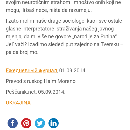
svojim neurotičnim strahom i mnoštvo onih koji ne
mogu, ili baš neće, ništa da razumeju.
I zato molim naše drage sociologe, kao i sve ostale
glasne interpretatore istraživanja našeg javnog
mjenja, da mi više ne govore „narod je za Putina“.
Jel’ važi? Izađimo sledeći put zajedno na Tversku –
pa da brojimo.
Ежедневный журнал
, 01.09.2014.
Prevod s ruskog Haim Moreno
Peščanik.net, 05.09.2014.
UKRAJINA