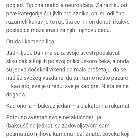
pogled. Tipična reakcija neurotičara. Za razliku od
prve kategorije ćutljivih prolaznika, oni su odlično
razumeli kakav je to rat, šta će im on doneti i kakve
posledice može imati za njih i njihovu decu.
Otuda i kamena lica.
Jadni ljudi. Danima su iz svoje svesti potiskivali
sliku pakla koji ih po svoj prilici uskoro čeka, a onda
su jedva dočekali vikend da malo prošetaju, da se
nadišu svežeg vazduha, da tu i tamo nešto pazare
– kao eto, sve je u redu, sve je kao pre. Ništa se ne
događa.
Kad ono ja – baksuz jedan – s plakatom u rukama!
Potpuno svestan svoje netaktičnosti, ja
(baksuščina jedna), sa zadovoljstvom sam
posmatrao njihova kamena lica. Znate, čoveku koji