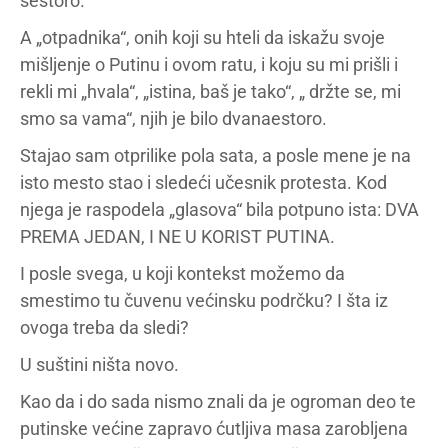
šestoro.
A „otpadnika“, onih koji su hteli da iskažu svoje
mišljenje o Putinu i ovom ratu, i koju su mi prišli i
rekli mi „hvala“, „istina, baš je tako“, „ držte se, mi
smo sa vama“, njih je bilo dvanaestoro.
Stajao sam otprilike pola sata, a posle mene je na
isto mesto stao i sledeći učesnik protesta. Kod
njega je raspodela „glasova“ bila potpuno ista: DVA
PREMA JEDAN, I NE U KORIST PUTINA.
I posle svega, u koji kontekst možemo da
smestimo tu čuvenu većinsku podrčku? I šta iz
ovoga treba da sledi?
U suštini ništa novo.
Kao da i do sada nismo znali da je ogroman deo te
putinske većine zapravo ćutljiva masa zarobljena