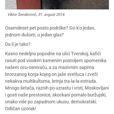
Viktor Šenderovič, 31. avgust 2014.
Osamdeset pet posto podrške? Svi k’o jedan,
jednom dušom, u jedan glas?
Da li je tako?
Kasno nedeljno popodne na ulici Tverskoj, kafići
rasuti pod visokim kamenim postoljem spomenika
našem ocu-osnivaču, a za masivnim sapima
bronzanog konja kojeg on jaše svetluca i zveči
nekakva multikulturna, letnja tra-la-la estrada.
Mnogo šetača, raznih po uzrastu i vrsti, Moskovljani
i gosti naše prestonice, skockani pomalo buržujski,
onako više po zapadnom ukusu, demokratski.
Odličan uzorak!