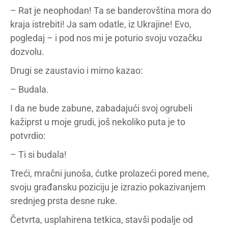
– Rat je neophodan! Ta se banderovština mora do
kraja istrebiti! Ja sam odatle, iz Ukrajine! Evo,
pogledaj – i pod nos mi je poturio svoju vozačku
dozvolu.
Drugi se zaustavio i mirno kazao:
– Budala.
I da ne bude zabune, zabadajući svoj ogrubeli
kažiprst u moje grudi, još nekoliko puta je to
potvrdio:
– Ti si budala!
Treći, mračni junoša, ćutke prolazeći pored mene,
svoju građansku poziciju je izrazio pokazivanjem
srednjeg prsta desne ruke.
Četvrta, usplahirena tetkica, stavši podalje od