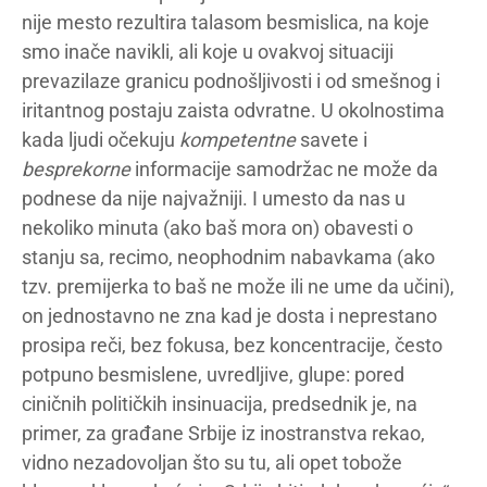
nije mesto rezultira talasom besmislica, na koje
smo inače navikli, ali koje u ovakvoj situaciji
prevazilaze granicu podnošljivosti i od smešnog i
iritantnog postaju zaista odvratne. U okolnostima
kada ljudi očekuju
kompetentne
savete i
besprekorne
informacije samodržac ne može da
podnese da nije najvažniji. I umesto da nas u
nekoliko minuta (ako baš mora on) obavesti o
stanju sa, recimo, neophodnim nabavkama (ako
tzv. premijerka to baš ne može ili ne ume da učini),
on jednostavno ne zna kad je dosta i neprestano
prosipa reči, bez fokusa, bez koncentracije, često
potpuno besmislene, uvredljive, glupe: pored
ciničnih političkih insinuacija, predsednik je, na
primer, za građane Srbije iz inostranstva rekao,
vidno nezadovoljan što su tu, ali opet tobože