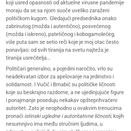
koji usred opasnosti od aktuelne virusne pandemije
moraju da se sa njom suoče uveliko zaraženi
političkom kugom. Gledajući predsednika onako
zabrinutog (možda i autentično), posvećenog
(možda i iskreno), patetičnog i kobogamolećeg,
više puta sam se setio reči koje je moj otac često
ponavljao: od svih tiranija na svetu najteža je
tiranija usrećitelja…
Političari generalno, a pojedini naročito, vrlo su
neadekvatan izbor za apelovanje na jedinstvo i
solidarnost. I Vučić i Brnabić su političke ličnosti
koje su beskrajno razdorne, a ne ujedinjujuće figure
i ponajmanje poseduju nekakav opšteprihvaćeni
autoritet. Zato je neophodno u ovakvim trenucima
pronaći
istinski ugledne i autoritativne ličnosti
, kojih
nesumnjivo ima među stručnim ljudima, u