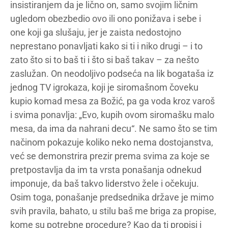
insistiranjem da je lično on, samo svojim ličnim
ugledom obezbedio ovo ili ono ponižava i sebe i
one koji ga slušaju, jer je zaista nedostojno
neprestano ponavljati kako si ti i niko drugi – i to
zato što si to baš ti i što si baš takav – za nešto
zaslužan. On neodoljivo podseća na lik bogataša iz
jednog TV igrokaza, koji je siromašnom čoveku
kupio komad mesa za Božić, pa ga voda kroz varoš
i svima ponavlja: „Evo, kupih ovom siromašku malo
mesa, da ima da nahrani decu“. Ne samo što se tim
načinom pokazuje koliko neko nema dostojanstva,
već se demonstrira prezir prema svima za koje se
pretpostavlja da im ta vrsta ponašanja odnekud
imponuje, da baš takvo liderstvo žele i očekuju.
Osim toga, ponašanje predsednika države je mimo
svih pravila, bahato, u stilu baš me briga za propise,
kome su potrebne procedure? Kao da ti propisi i