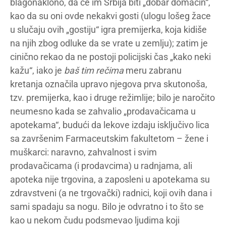
blagonaklono, da će im Srbija biti „dobar domaćin“,
kao da su oni ovde nekakvi gosti (ulogu lošeg žace
u slučaju ovih „gostiju“ igra premijerka, koja kidiše
na njih zbog odluke da se vrate u zemlju); zatim je
cinično rekao da ne postoji policijski čas „kako neki
kažu“, iako je
baš tim rečima
meru zabranu
kretanja označila upravo njegova prva skutonoša,
tzv. premijerka, kao i druge režimlije; bilo je naročito
neumesno kada se zahvalio „prodavačicama u
apotekama“, budući da lekove izdaju isključivo lica
sa završenim Farmaceutskim fakultetom – žene i
muškarci: naravno, zahvalnost i svim
prodavačicama (i prodavcima) u radnjama, ali
apoteka nije trgovina, a zaposleni u apotekama su
zdravstveni (a ne trgovački) radnici, koji ovih dana i
sami spadaju sa nogu. Bilo je odvratno i to što se
kao u nekom čudu podsmevao ljudima koji