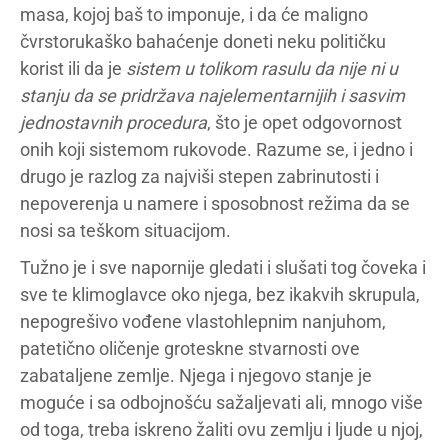
masa, kojoj baš to imponuje, i da će maligno
čvrstorukaško bahaćenje doneti neku političku
korist ili da je
sistem u tolikom rasulu da nije ni u
stanju da se pridržava najelementarnijih i sasvim
jednostavnih procedura
, što je opet odgovornost
onih koji sistemom rukovode. Razume se, i jedno i
drugo je razlog za najviši stepen zabrinutosti i
nepoverenja u namere i sposobnost režima da se
nosi sa teškom situacijom.
Tužno je i sve napornije gledati i slušati tog čoveka i
sve te klimoglavce oko njega, bez ikakvih skrupula,
nepogrešivo vođene vlastohlepnim nanjuhom,
patetično oličenje groteskne stvarnosti ove
zabataljene zemlje. Njega i njegovo stanje je
moguće i sa odbojnošću sažaljevati ali, mnogo više
od toga, treba iskreno žaliti ovu zemlju i ljude u njoj,