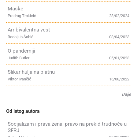
Maske
Predrag Trokicić
28/02/2024
Ambivalentna vest
Rodoljub Šabić
08/04/2023
O pandemiji
Judith Butler
05/01/2023
Slikar hulja na platnu
Viktor Ivančić
16/08/2022
Dalje
Od istog autora
Socijalizam i prava žena: pravo na prekid trudnoće u
SFRJ