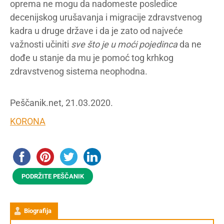
oprema ne mogu da nadomeste posledice
decenijskog urušavanja i migracije zdravstvenog
kadra u druge države i da je zato od najveće
važnosti učiniti
sve što je u moći pojedinca
da ne
dođe u stanje da mu je pomoć tog krhkog
zdravstvenog sistema neophodna.
Peščanik.net, 21.03.2020.
KORONA
PODRŽITE PEŠČANIK
Biografija