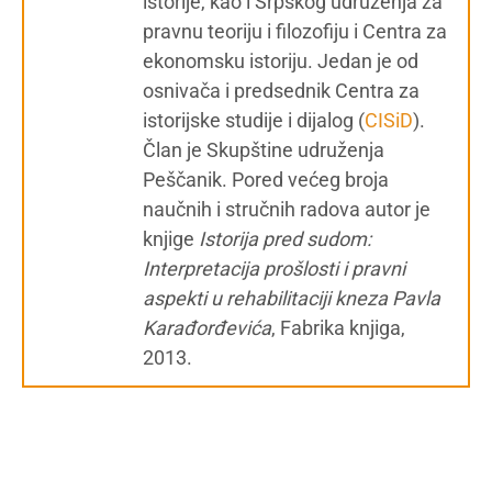
istorije, kao i Srpskog udruženja za
pravnu teoriju i filozofiju i Centra za
ekonomsku istoriju. Jedan je od
osnivača i predsednik Centra za
istorijske studije i dijalog (
CISiD
).
Član je Skupštine udruženja
Peščanik. Pored većeg broja
naučnih i stručnih radova autor je
knjige
Istorija pred sudom:
Interpretacija prošlosti i pravni
aspekti u rehabilitaciji kneza Pavla
Karađorđevića
, Fabrika knjiga,
2013.