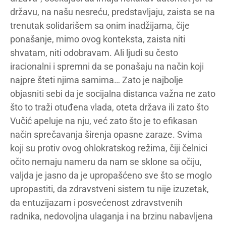
državu, na našu nesreću, predstavljaju, zaista se na
trenutak solidarišem sa onim inadžijama, čije
ponašanje, mimo ovog konteksta, zaista niti
shvatam, niti odobravam. Ali ljudi su često
iracionalni i spremni da se ponašaju na način koji
najpre šteti njima samima… Zato je najbolje
objasniti sebi da je socijalna distanca važna ne zato
što to traži otuđena vlada, oteta država ili zato što
Vučić apeluje na nju, već zato što je to efikasan
način sprečavanja širenja opasne zaraze. Svima
koji su protiv ovog ohlokratskog režima, čiji čelnici
očito nemaju nameru da nam se sklone sa očiju,
valjda je jasno da je upropašćeno sve što se moglo
upropastiti, da zdravstveni sistem tu nije izuzetak,
da entuzijazam i posvećenost zdravstvenih
radnika, nedovoljna ulaganja i na brzinu nabavljena