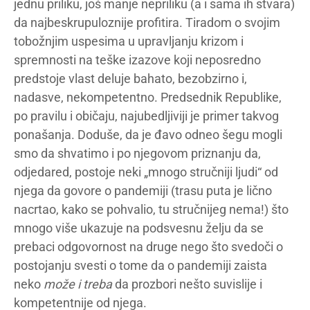
jednu priliku, još manje nepriliku (a i sama ih stvara)
da najbeskrupuloznije profitira. Tiradom o svojim
tobožnjim uspesima u upravljanju krizom i
spremnosti na teške izazove koji neposredno
predstoje vlast deluje bahato, bezobzirno i,
nadasve, nekompetentno. Predsednik Republike,
po pravilu i običaju, najubedljiviji je primer takvog
ponašanja. Doduše, da je đavo odneo šegu mogli
smo da shvatimo i po njegovom priznanju da,
odjedared, postoje neki „mnogo stručniji ljudi“ od
njega da govore o pandemiji (trasu puta je lično
nacrtao, kako se pohvalio, tu stručnijeg nema!) što
mnogo više ukazuje na podsvesnu želju da se
prebaci odgovornost na druge nego što svedoči o
postojanju svesti o tome da o pandemiji zaista
neko
može i treba
da prozbori nešto suvislije i
kompetentnije od njega.