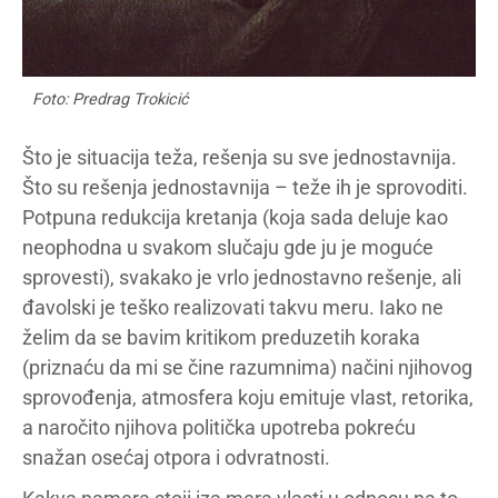
Foto: Predrag Trokicić
Što je situacija teža, rešenja su sve jednostavnija.
Što su rešenja jednostavnija – teže ih je sprovoditi.
Potpuna redukcija kretanja (koja sada deluje kao
neophodna u svakom slučaju gde ju je moguće
sprovesti), svakako je vrlo jednostavno rešenje, ali
đavolski je teško realizovati takvu meru. Iako ne
želim da se bavim kritikom preduzetih koraka
(priznaću da mi se čine razumnima) načini njihovog
sprovođenja, atmosfera koju emituje vlast, retorika,
a naročito njihova politička upotreba pokreću
snažan osećaj otpora i odvratnosti.