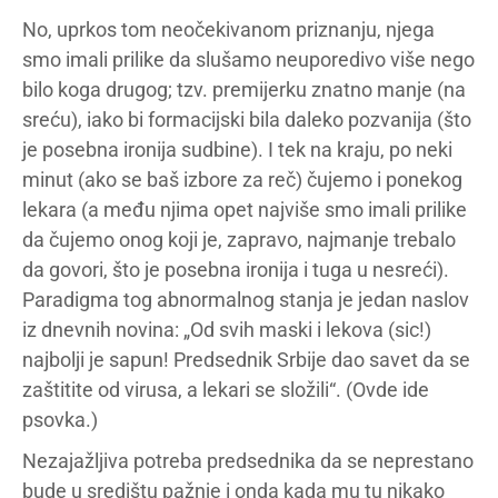
No, uprkos tom neočekivanom priznanju, njega
smo imali prilike da slušamo neuporedivo više nego
bilo koga drugog; tzv. premijerku znatno manje (na
sreću), iako bi formacijski bila daleko pozvanija (što
je posebna ironija sudbine). I tek na kraju, po neki
minut (ako se baš izbore za reč) čujemo i ponekog
lekara (a među njima opet najviše smo imali prilike
da čujemo onog koji je, zapravo, najmanje trebalo
da govori, što je posebna ironija i tuga u nesreći).
Paradigma tog abnormalnog stanja je jedan naslov
iz dnevnih novina: „Od svih maski i lekova (sic!)
najbolji je sapun! Predsednik Srbije dao savet da se
zaštitite od virusa, a lekari se složili“. (Ovde ide
psovka.)
Nezajažljiva potreba predsednika da se neprestano
bude u središtu pažnje i onda kada mu tu nikako