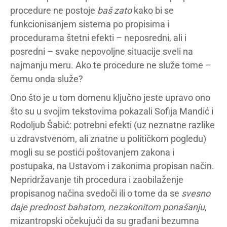
procedure ne postoje
baš zato
kako bi se
funkcionisanjem sistema po propisima i
procedurama štetni efekti – neposredni, ali i
posredni – svake nepovoljne situacije sveli na
najmanju meru. Ako te procedure ne služe tome –
čemu onda služe?
Ono što je u tom domenu ključno jeste upravo ono
što su u svojim tekstovima pokazali Sofija Mandić i
Rodoljub Šabić: potrebni efekti (uz neznatne razlike
u zdravstvenom, ali znatne u političkom pogledu)
mogli su se postići poštovanjem zakona i
postupaka, na Ustavom i zakonima propisan način.
Nepridržavanje tih procedura i zaobilaženje
propisanog načina svedoči ili o tome da se
svesno
daje prednost bahatom, nezakonitom ponašanju
,
mizantropski očekujući da su građani bezumna