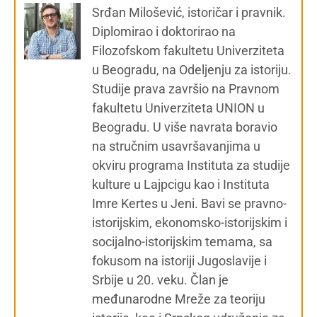
Srđan Milošević, istoričar i pravnik.
Diplomirao i doktorirao na
Filozofskom fakultetu Univerziteta
u Beogradu, na Odeljenju za istoriju.
Studije prava završio na Pravnom
fakultetu Univerziteta UNION u
Beogradu. U više navrata boravio
na stručnim usavršavanjima u
okviru programa Instituta za studije
kulture u Lajpcigu kao i Instituta
Imre Kertes u Jeni. Bavi se pravno-
istorijskim, ekonomsko-istorijskim i
socijalno-istorijskim temama, sa
fokusom na istoriji Jugoslavije i
Srbije u 20. veku. Član je
međunarodne Mreže za teoriju