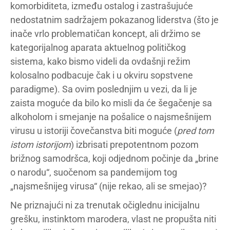
komorbiditeta, između ostalog i zastrašujuće
nedostatnim sadržajem pokazanog liderstva (što je
inače vrlo problematičan koncept, ali držimo se
kategorijalnog aparata aktuelnog političkog
sistema, kako bismo videli da ovdašnji režim
kolosalno podbacuje čak i u okviru sopstvene
paradigme). Sa ovim poslednjim u vezi, da li je
zaista moguće da bilo ko misli da će šegačenje sa
alkoholom i smejanje na pošalice o najsmešnijem
virusu u istoriji čovečanstva biti moguće (
pred tom
istom istorijom
) izbrisati prepotentnom pozom
brižnog samodršca, koji odjednom počinje da „brine
o narodu“, suočenom sa pandemijom tog
„najsmešnijeg virusa“ (nije rekao, ali se smejao)?
Ne priznajući ni za trenutak očiglednu inicijalnu
grešku, instinktom marodera, vlast ne propušta niti