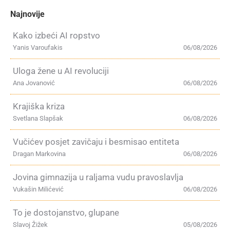
Najnovije
Kako izbeći AI ropstvo
Yanis Varoufakis
06/08/2026
Uloga žene u AI revoluciji
Ana Jovanović
06/08/2026
Krajiška kriza
Svetlana Slapšak
06/08/2026
Vučićev posjet zavičaju i besmisao entiteta
Dragan Markovina
06/08/2026
Jovina gimnazija u raljama vudu pravoslavlja
Vukašin Milićević
06/08/2026
To je dostojanstvo, glupane
Slavoj Žižek
05/08/2026