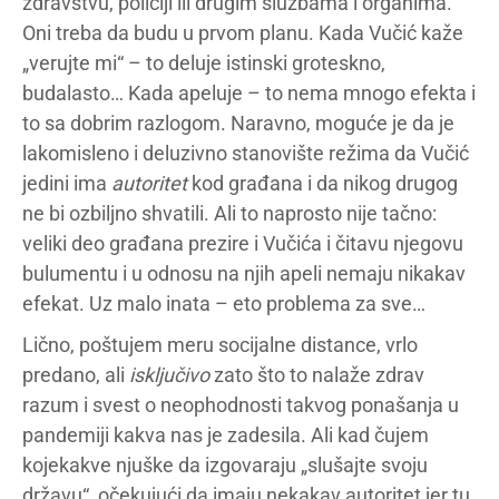
zdravstvu, policiji ili drugim službama i organima.
Oni treba da budu u prvom planu. Kada Vučić kaže
„verujte mi“ – to deluje istinski groteskno,
budalasto… Kada apeluje – to nema mnogo efekta i
to sa dobrim razlogom. Naravno, moguće je da je
lakomisleno i deluzivno stanovište režima da Vučić
jedini ima
autoritet
kod građana i da nikog drugog
ne bi ozbiljno shvatili. Ali to naprosto nije tačno:
veliki deo građana prezire i Vučića i čitavu njegovu
bulumentu i u odnosu na njih apeli nemaju nikakav
efekat. Uz malo inata – eto problema za sve…
Lično, poštujem meru socijalne distance, vrlo
predano, ali
isključivo
zato što to nalaže zdrav
razum i svest o neophodnosti takvog ponašanja u
pandemiji kakva nas je zadesila. Ali kad čujem
kojekakve njuške da izgovaraju „slušajte svoju
državu“, očekujući da imaju nekakav autoritet jer tu