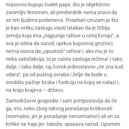
masovno kupuju toalet papir, što je objektivno
zanimljiv fenomen, ali predsednik
nema pravo
da
se tim ljudima podsmeva. Poseban cinizam je što
je kao veliku zaslugu vlasti istakao da je Srbija
zemlja koja ima „najpunije rafove u celoj Evropi“, a
sva je istina da narod, uprkos kupovnoj groznici,
nema novca da „opustoši“ rafove i, ako mu je to
neka satisfakcija, to je zaista zasluga režima! I tako
dalje, i tako dalje, taj čovek jednostavno „ne zna kud
udara“, pa od pustog svraba i želje da bude u
središtu pažnje bruka i funkciju na kojoj se nalazi i,
na kraju krajeva – državu.
Samodržavni gospodar i sam pretpostavlja da će
ga, eto, neko zbog takvog ponašanja kritikovati
(normalno, jer je ponašanje nenormalno!) ali on za
kritike ne haje jer, tobože, spasava narod. Upornim