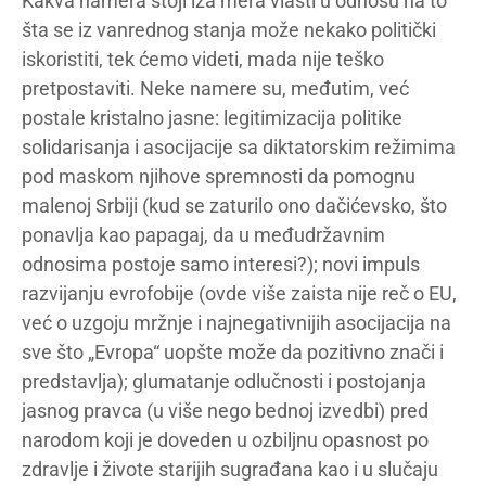
Kakva namera stoji iza mera vlasti u odnosu na to
šta se iz vanrednog stanja može nekako politički
iskoristiti, tek ćemo videti, mada nije teško
pretpostaviti. Neke namere su, međutim, već
postale kristalno jasne: legitimizacija politike
solidarisanja i asocijacije sa diktatorskim režimima
pod maskom njihove spremnosti da pomognu
malenoj Srbiji (kud se zaturilo ono dačićevsko, što
ponavlja kao papagaj, da u međudržavnim
odnosima postoje samo interesi?); novi impuls
razvijanju evrofobije (ovde više zaista nije reč o EU,
već o uzgoju mržnje i najnegativnijih asocijacija na
sve što „Evropa“ uopšte može da pozitivno znači i
predstavlja); glumatanje odlučnosti i postojanja
jasnog pravca (u više nego bednoj izvedbi) pred
narodom koji je doveden u ozbiljnu opasnost po
zdravlje i živote starijih sugrađana kao i u slučaju