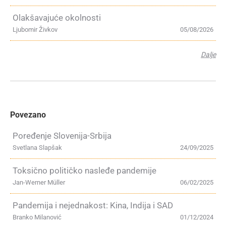
Olakšavajuće okolnosti
Ljubomir Živkov
05/08/2026
Dalje
Povezano
Poređenje Slovenija-Srbija
Svetlana Slapšak
24/09/2025
Toksično političko nasleđe pandemije
Jan-Werner Müller
06/02/2025
Pandemija i nejednakost: Kina, Indija i SAD
Branko Milanović
01/12/2024