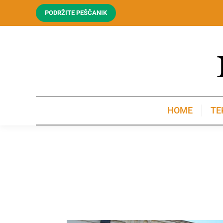
PODRŽITE PEŠČANIK
HOME
TE
HOME
TE