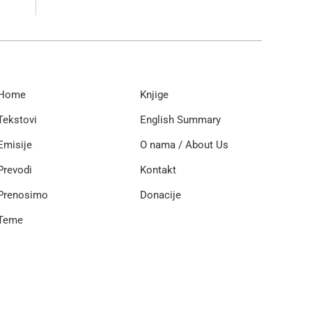
Home
Knjige
Tekstovi
English Summary
Emisije
O nama / About Us
Prevodi
Kontakt
Prenosimo
Donacije
Teme