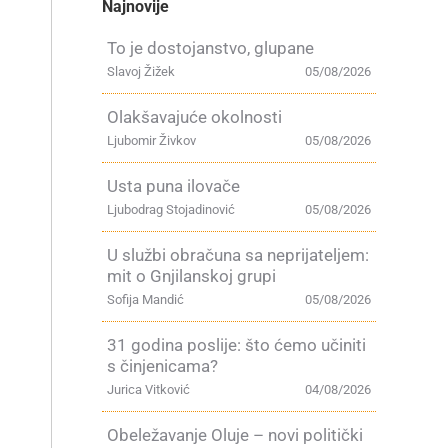
Najnovije
To je dostojanstvo, glupane
Slavoj Žižek
05/08/2026
Olakšavajuće okolnosti
Ljubomir Živkov
05/08/2026
Usta puna ilovače
Ljubodrag Stojadinović
05/08/2026
U službi obračuna sa neprijateljem:
mit o Gnjilanskoj grupi
Sofija Mandić
05/08/2026
31 godina poslije: što ćemo učiniti
s činjenicama?
Jurica Vitković
04/08/2026
Obeležavanje Oluje – novi politički