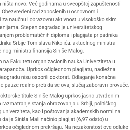
ja ništa novo. Već godinama u sveopštoj zapuštenosti
u. Obezvređeni rad zaposlenih u osnovnom i
i za naučnu i obrazovnu aktivnost u visokoškolskim
cenijama. Stepen degradacije univerzitetskog
anjem problematičnih diploma i plagijata pripadnika
dnika Srbije Tomislava Nikolića, aktuelnog ministra
lnog ministra finansija Siniše Malog.
en na Fakultetu organizacionih nauka Univerziteta u
Karapandža. Uprkos očiglednom plagijatu, nadležna
 Beogradu nisu osporili doktorat. Odlaganje konačne
je pauze realno preti da se ovaj slučaj zaboravi i provuče.
doktorske titule Siniše Malog uprkos jasno utvrđenim
razmatranje stanja obrazovanja u Srbiji, političkog
 univerziteta, kao i poštovanja akademskih normi na
 da je Siniša Mali načinio plagijat (6,97 odsto) u
o uprkos očiglednom prekršaju. Na nezakonitost ove odluke