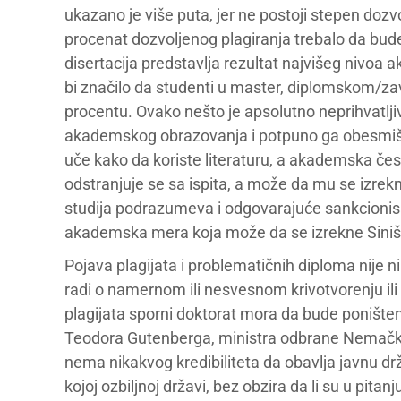
ukazano je više puta, jer ne postoji stepen dozvo
procenat dozvoljenog plagiranja trebalo da bud
disertacija predstavlja rezultat najvišeg nivoa
bi značilo da studenti u master, diplomskom/z
procentu. Ovako nešto je apsolutno neprihvatljivo,
akademskog obrazovanja i potpuno ga obesmišl
uče kako da koriste literaturu, a akademska čes
odstranjuje se sa ispita, a može da mu se izrekne
studija podrazumeva i odgovarajuće sankcionisan
akademska mera koja može da se izrekne Siniši
Pojava plagijata i problematičnih diploma nije ni
radi o namernom ili nesvesnom krivotvorenju ili
plagijata sporni doktorat mora da bude poništ
Teodora Gutenberga, ministra odbrane Nemačke
nema nikakvog kredibiliteta da obavlja javnu d
kojoj ozbiljnoj državi, bez obzira da li su u pitanj