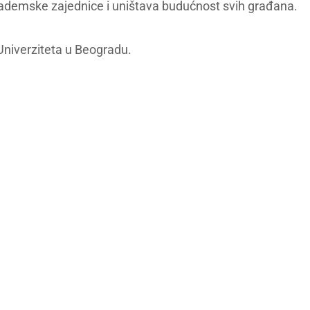
kademske zajednice i uništava budućnost svih građana.
 Univerziteta u Beogradu.