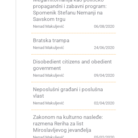
propagandni i zabavni program:
Spomenik Stefanu Nemanji na
Savskom trgu
Nenad Makuljević
06/08/2020
Bratska trampa
Nenad Makuljević
24/06/2020
Disobedient citizens and obedient
government
Nenad Makuljević
09/04/2020
Neposlušni građani i poslušna
vlast
Nenad Makuljević
02/04/2020
Zakonom na kulturno nasleđe:
razmena Reriha za list
Miroslavljevog jevanđelja
Nenad Makuljević
05/02/2020