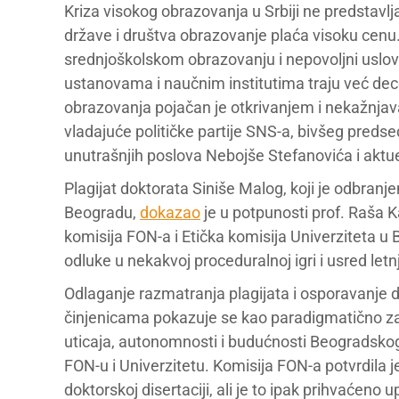
Kriza visokog obrazovanja u Srbiji ne predstavl
države i društva obrazovanje plaća visoku cen
srednjoškolskom obrazovanju i nepovoljni uslov
ustanovama i naučnim institutima traju već de
obrazovanja pojačan je otkrivanjem i nekažnjav
vladajuće političke partije SNS-a, bivšeg predse
unutrašnjih poslova Nebojše Stefanovića i aktue
Plagijat doktorata Siniše Malog, koji je odbranj
Beogradu,
dokazao
je u potpunosti prof. Raša 
komisija FON-a i Etička komisija Univerziteta u
odluke u nekakvoj proceduralnoj igri i usred letn
Odlaganje razmatranja plagijata i osporavanje 
činjenicama pokazuje se kao paradigmatično za 
uticaja, autonomnosti i budućnosti Beogradskog
FON-u i Univerzitetu. Komisija FON-a potvrdila je
doktorskoj disertaciji, ali je to ipak prihvaćen