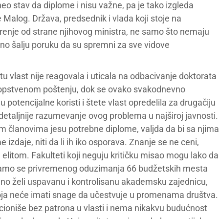
o stav da diplome i nisu važne, pa je tako izgleda
e Malog. Država, predsednik i vlada koji stoje na
vorenje od strane njihovog ministra, ne samo što nemaju
o šalju poruku da su spremni za sve vidove
tu vlast nije reagovala i uticala na odbacivanje doktorata
o sopstvenom poštenju, dok se ovako svakodnevno
otencijalne koristi i štete vlast opredelila za drugačiju
 detaljnije razumevanje ovog problema u najširoj javnosti.
nim članovima jesu potrebne diplome, valjda da bi sa njima
e izdaje, niti da li ih iko osporava. Znanje se ne ceni,
m elitom. Fakulteti koji neguju kritičku misao mogu lako da
nadamo se privremenog oduzimanja 66 budžetskih mesta
dno želi uspavanu i kontrolisanu akademsku zajednicu,
 koja neće imati snage da učestvuje u promenama društva.
oniše bez patrona u vlasti i nema nikakvu budućnost