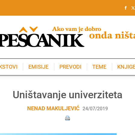
KSTOVI
EMISIJE
PREVODI
TEME
KNJIG
KSTOVI
EMISIJE
PREVODI
TEME
KNJIG
Uništavanje univerziteta
NENAD MAKULJEVIĆ
24/07/2019