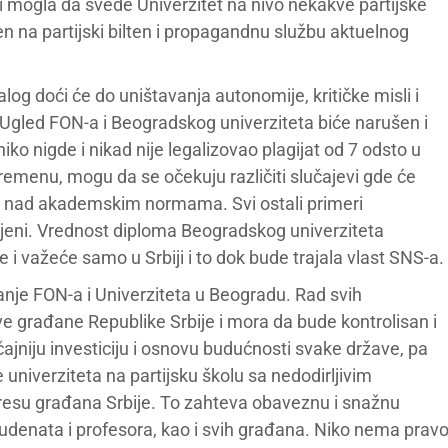
bi mogla da svede Univerzitet na nivo nekakve partijske
en na partijski bilten i propagandnu službu aktuelnog
log doći će do uništavanja autonomije, kritičke misli i
Ugled FON-a i Beogradskog univerziteta biće narušen i
ko nigde i nikad nije legalizovao plagijat od 7 odsto u
enu, mogu da se očekuju različiti slučajevi gde će
u nad akademskim normama. Svi ostali primeri
ljeni. Vrednost diploma Beogradskog univerziteta
 i važeće samo u Srbiji i to dok bude trajala vlast SNS-a.
tanje FON-a i Univerziteta u Beogradu. Rad svih
ve građane Republike Srbije i mora da bude kontrolisan i
jniju investiciju i osnovu budućnosti svake države, pa
niverziteta na partijsku školu sa nedodirljivim
eresu građana Srbije. To zahteva obaveznu i snažnu
studenata i profesora, kao i svih građana. Niko nema prav