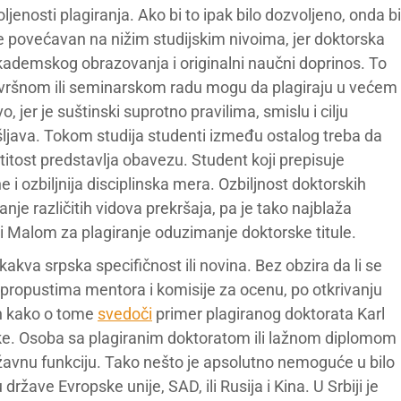
ljenosti plagiranja. Ako bi to ipak bilo dozvoljeno, onda bi
e povećavan na nižim studijskim nivoima, jer doktorska
 akademskog obrazovanja i originalni naučni doprinos. To
avršnom ili seminarskom radu mogu da plagiraju u većem
 jer je suštinski suprotno pravilima, smislu i cilju
java. Tokom studija studenti između ostalog treba da
titost predstavlja obavezu. Student koji prepisuje
 i ozbiljnija disciplinska mera. Ozbiljnost doktorskih
je različitih vidova prekršaja, pa je tako najblaža
 Malom za plagiranje oduzimanje doktorske titule.
kakva srpska specifičnost ili novina. Bez obzira da li se
 propustima mentora i komisije za ocenu, po otkrivanju
en kako o tome
svedoči
primer plagiranog doktorata Karl
. Osoba sa plagiranim doktoratom ili lažnom diplomom
ržavnu funkciju. Tako nešto je apsolutno nemoguće u bilo
u države Evropske unije, SAD, ili Rusija i Kina. U Srbiji je