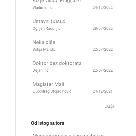
Ko je vikao: Plagijat?!
Vladimir Ilić
24/12/2022
Ustavni (u)sud
Ognjen Radonjić
28/07/2022
Neka piše
Sofija Mandić
22/07/2022
Doktor bez doktorata
Dejan Ilić
22/07/2022
Magistar Mali
Ljubodrag Stojadinović
24/12/2021
Dalje
Od istog autora
Megamitomanija kao političko-