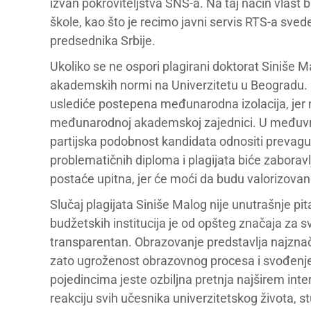
izvan pokroviteljstva SNS-a. Na taj način vlast 
škole, kao što je recimo javni servis RTS-a sved
predsednika Srbije.
Ukoliko se ne ospori plagirani doktorat Siniše Ma
akademskih normi na Univerzitetu u Beogradu. 
uslediće postepena međunarodna izolacija, jer ni
međunarodnoj akademskoj zajednici. U međuvrem
partijska podobnost kandidata odnositi prevag
problematičnih diploma i plagijata biće zaborav
postaće upitna, jer će moći da budu valorizovane
Slučaj plagijata Siniše Malog nije unutrašnje pi
budžetskih institucija je od opšteg značaja za s
transparentan. Obrazovanje predstavlja najznača
zato ugroženost obrazovnog procesa i svođenje u
pojedincima jeste ozbiljna pretnja najširem int
reakciju svih učesnika univerzitetskog života, 