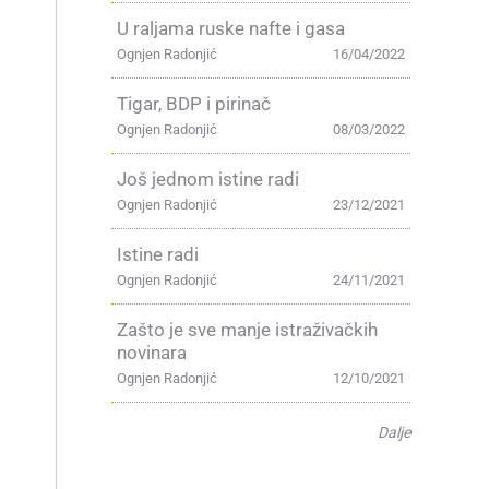
U raljama ruske nafte i gasa
Ognjen Radonjić
16/04/2022
Tigar, BDP i pirinač
Ognjen Radonjić
08/03/2022
Još jednom istine radi
Ognjen Radonjić
23/12/2021
Istine radi
Ognjen Radonjić
24/11/2021
Zašto je sve manje istraživačkih
novinara
Ognjen Radonjić
12/10/2021
Dalje