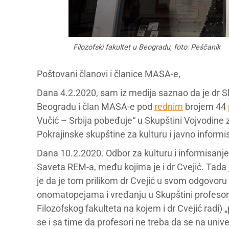
Filozofski fakultet u Beogradu, foto: Peščanik
Poštovani članovi i članice MASA-e,
Dana 4.2.2020, sam iz medija saznao da je dr Sl
Beogradu i član MASA-e pod
rednim
brojem 44
Vučić – Srbija pobeđuje“ u Skupštini Vojvodin
Pokrajinske skupštine za kulturu i javno informi
Dana 10.2.2020. Odbor za kulturu i informisanje
Saveta REM-a, među kojima je i dr Cvejić. Tada
je da je tom prilikom dr Cvejić u svom odgovor
onomatopejama i vređanju u Skupštini profesor
Filozofskog fakulteta na kojem i dr Cvejić radi)
se i sa time da profesori ne treba da se na unive