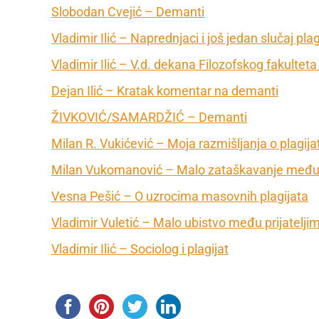
Slobodan Cvejić – Demanti
Vladimir Ilić – Naprednjaci i još jedan slučaj plag
Vladimir Ilić – V.d. dekana Filozofskog fakulteta
Dejan Ilić – Kratak komentar na demanti
ŽIVKOVIĆ/SAMARDŽIĆ – Demanti
Milan R. Vukićević – Moja razmišljanja o plagija
Milan Vukomanović – Malo zataškavanje među p
Vesna Pešić – O uzrocima masovnih plagijata
Vladimir Vuletić – Malo ubistvo među prijateljim
Vladimir Ilić – Sociolog i plagijat