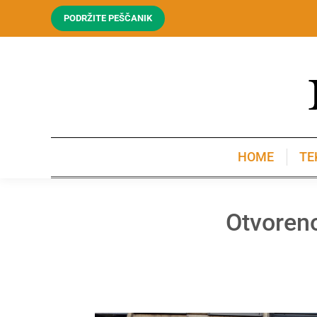
PODRŽITE PEŠČANIK
HOME
TE
HOME
TE
Otvoren