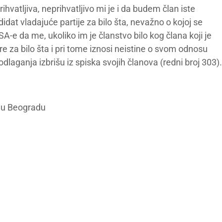
hvatljiva, neprihvatljivo mi je i da budem član iste
idat vladajuće partije za bilo šta, nevažno o kojoj se
-e da me, ukoliko im je članstvo bilo kog člana koji je
 za bilo šta i pri tome iznosi neistine o svom odnosu
laganja izbrišu iz spiska svojih članova (redni broj 303).
a u Beogradu