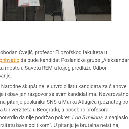
obodan Cvejić, profesor Filozofskog fakulteta u
prihvatio
da bude kandidat Poslaničke grupe „Aleksandar
e za mesto u Savetu REM-a kojeg predlaže Odbor
sanje.
 Narodne skupštine je utvrdio listu kandidata za članove
 je i obavljen razgovor sa svim kandidatima. Neverovatno
u na pitanje poslanika SNS-a Marka Atlagića (poznatog po
a Univerziteta u Beogradu, a posebno profesora
 „potvrdio da nije podržao pokret
1 od 5 miliona
, a saglasio
rzitetu bave politikom“. U pitanju je brutalna neistina,