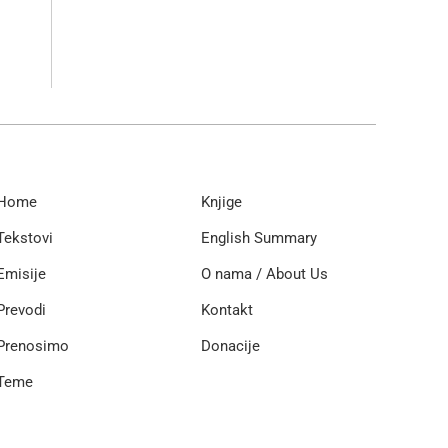
Home
Knjige
Tekstovi
English Summary
Emisije
O nama / About Us
Prevodi
Kontakt
Prenosimo
Donacije
Teme