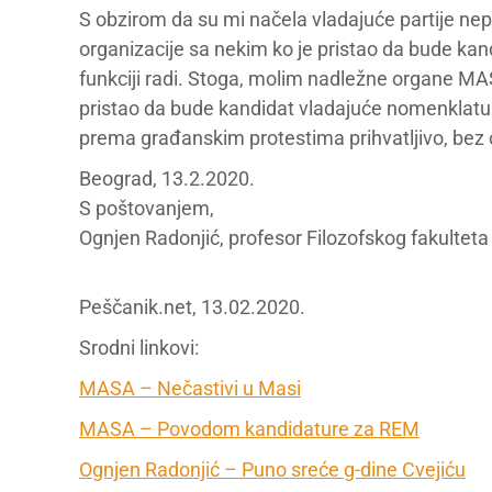
S obzirom da su mi načela vladajuće partije nepri
organizacije sa nekim ko je pristao da bude kand
funkciji radi. Stoga, molim nadležne organe MASA
pristao da bude kandidat vladajuće nomenklature
prema građanskim protestima prihvatljivo, bez od
Beograd, 13.2.2020.
S poštovanjem,
Ognjen Radonjić, profesor Filozofskog fakultet
Peščanik.net, 13.02.2020.
Srodni linkovi:
MASA – Nečastivi u Masi
MASA – Povodom kandidature za REM
Ognjen Radonjić – Puno sreće g-dine Cvejiću