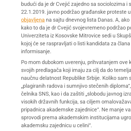
budući da je dr Cvejić zajedno sa sociolozima i
22.1.2019. javno podržao građanske proteste u 
objavljena
na sajtu dnevnog lista Danas. A, ako 
kako to da je dr Cvejić svojevremeno podržao pol
Univerziteta iz Kosovske Mitrovice sedi u Skup
kojoj će se raspravljati o listi kandidata za čla
informisanje.
Po mom dubokom uverenju, prihvatanjem ove kan
svojih predlagača koji imaju za cilj da do teme
naučnu delatnost Republike Srbije. Koliko sam 
„plagiranih radova i sumnjivo stečenih diploma“
čelnika SNS, kao i da zaštiti „slobodu javnog izr
visokih državnih funkcija, sa ciljem omalovažava
pripadnica akademske zajednice“. Ne manje važn
sprovodi prema akademskim institucijama ugro
akademsku zajednicu u celini“.