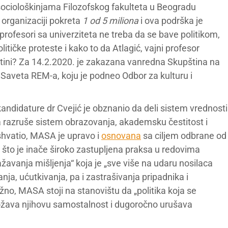
 sociološkinjama Filozofskog fakulteta u Beogradu
organizaciji pokreta
1 od 5 miliona
i ova podrška je
profesori sa univerziteta ne treba da se bave politikom,
itičke proteste i kako to da Atlagić, vajni profesor
štini? Za 14.2.2020. je zakazana vanredna Skupština na
na Saveta REM-a, koju je podneo Odbor za kulturu i
didature dr Cvejić je obznanio da deli sistem vrednosti
lja razruše sistem obrazovanja, akademsku čestitost i
shvatio, MASA je upravo i
osnovana
sa ciljem odbrane od
, što je inače široko zastupljena praksa u redovima
ažavanja mišljenja“ koja je „sve više na udaru nosilaca
nja, ućutkivanja, pa i zastrašivanja pripadnika i
o, MASA stoji na stanovištu da „politika koja se
žava njihovu samostalnost i dugoročno urušava