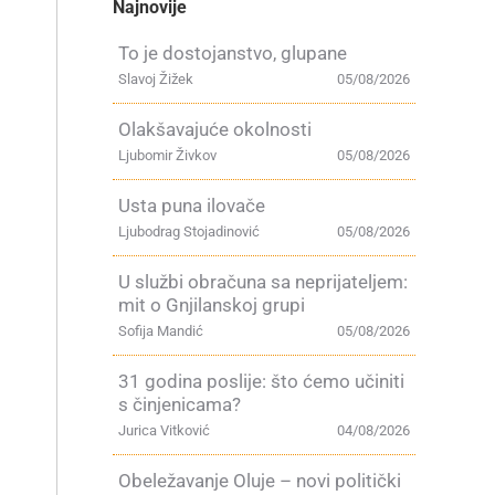
Najnovije
To je dostojanstvo, glupane
Slavoj Žižek
05/08/2026
Olakšavajuće okolnosti
Ljubomir Živkov
05/08/2026
Usta puna ilovače
Ljubodrag Stojadinović
05/08/2026
U službi obračuna sa neprijateljem:
mit o Gnjilanskoj grupi
Sofija Mandić
05/08/2026
31 godina poslije: što ćemo učiniti
s činjenicama?
Jurica Vitković
04/08/2026
Obeležavanje Oluje – novi politički