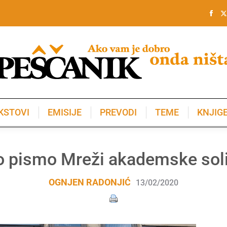
KSTOVI
EMISIJE
PREVODI
TEME
KNJIG
KSTOVI
EMISIJE
PREVODI
TEME
KNJIG
o pismo Mreži akademske soli
OGNJEN RADONJIĆ
13/02/2020