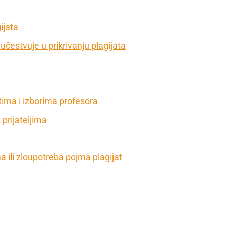
ijata
 učestvuje u prikrivanju plagijata
tima i izborima profesora
rijateljima
a ili zloupotreba pojma plagijat