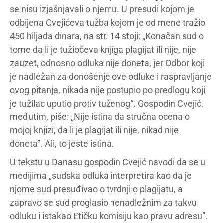
se nisu izjašnjavali o njemu. U presudi kojom je
odbijena Cvejićeva tužba kojom je od mene tražio
450 hiljada dinara, na str. 14 stoji: „Konačan sud o
tome da li je tužiočeva knjiga plagijat ili nije, nije
zauzet, odnosno odluka nije doneta, jer Odbor koji
je nadležan za donošenje ove odluke i raspravljanje
ovog pitanja, nikada nije postupio po predlogu koji
je tužilac uputio protiv tuženog“. Gospodin Cvejić,
međutim, piše: „Nije istina da stručna ocena o
mojoj knjizi, da li je plagijat ili nije, nikad nije
doneta”. Ali, to jeste istina.
U tekstu u Danasu gospodin Cvejić navodi da se u
medijima „sudska odluka interpretira kao da je
njome sud presuđivao o tvrdnji o plagijatu, a
zapravo se sud proglasio nenadležnim za takvu
odluku i istakao Etičku komisiju kao pravu adresu”.