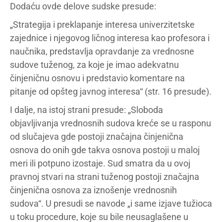
Dodaću ovde delove sudske presude:
„Strategija i preklapanje interesa univerzitetske
zajednice i njegovog ličnog interesa kao profesora i
naučnika, predstavlja opravdanje za vrednosne
sudove tuženog, za koje je imao adekvatnu
činjeničnu osnovu i predstavio komentare na
pitanje od opšteg javnog interesa“ (str. 16 presude).
I dalje, na istoj strani presude: „Sloboda
objavljivanja vrednosnih sudova kreće se u rasponu
od slučajeva gde postoji značajna činjenična
osnova do onih gde takva osnova postoji u maloj
meri ili potpuno izostaje. Sud smatra da u ovoj
pravnoj stvari na strani tuženog postoji značajna
činjenična osnova za iznošenje vrednosnih
sudova“. U presudi se navode „i same izjave tužioca
u toku procedure, koje su bile neusaglašene u