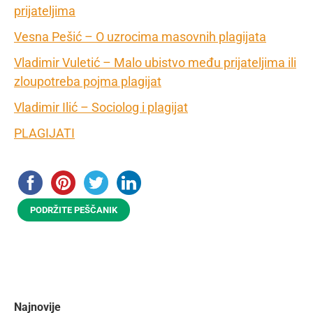
prijateljima
Vesna Pešić – O uzrocima masovnih plagijata
Vladimir Vuletić – Malo ubistvo među prijateljima ili
zloupotreba pojma plagijat
Vladimir Ilić – Sociolog i plagijat
PLAGIJATI
PODRŽITE PEŠČANIK
Najnovije