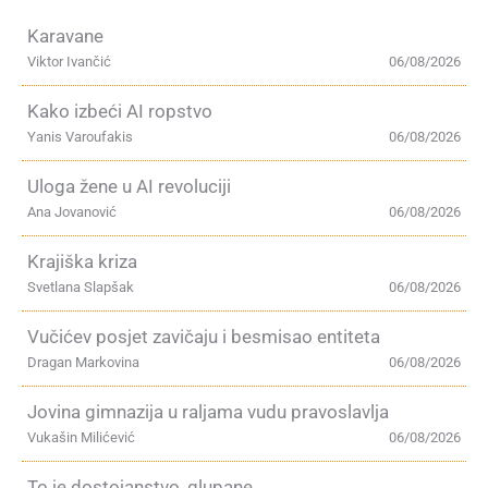
Karavane
Viktor Ivančić
06/08/2026
Kako izbeći AI ropstvo
Yanis Varoufakis
06/08/2026
Uloga žene u AI revoluciji
Ana Jovanović
06/08/2026
Krajiška kriza
Svetlana Slapšak
06/08/2026
Vučićev posjet zavičaju i besmisao entiteta
Dragan Markovina
06/08/2026
Jovina gimnazija u raljama vudu pravoslavlja
Vukašin Milićević
06/08/2026
To je dostojanstvo, glupane