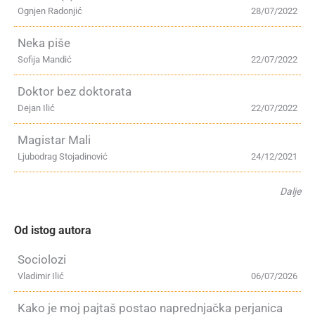
Ognjen Radonjić
28/07/2022
Neka piše
Sofija Mandić
22/07/2022
Doktor bez doktorata
Dejan Ilić
22/07/2022
Magistar Mali
Ljubodrag Stojadinović
24/12/2021
Dalje
Od istog autora
Sociolozi
Vladimir Ilić
06/07/2026
Kako je moj pajtaš postao naprednjačka perjanica