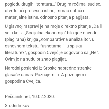
pogledu drugih literatura…“ Drugim rečima, sud se,
utvrđujući procesnu istinu, morao dotaći i
materijalne istine, odnosno pitanja plagijata.
U glavnoj raspravi je na moje direktno pitanje „Da li
se u knjizi „Socijalna ekonomija“ bilo gde navodi
(plagirana) knjiga „Komparativna analiza itd“, u
osnovnom tekstu, fusnotama ili u spisku
literature?“, gospodin Cvejić je odgovorio sa „Ne“.
Ovim je na sudu priznao plagijat.
Narodni poslanici iz Srpske napredne stranke
glasaće danas. Poznajem ih. A poznajem i
gospodina Cvejića.
Peščanik.net, 10.02.2020.
Srodni linkovi: