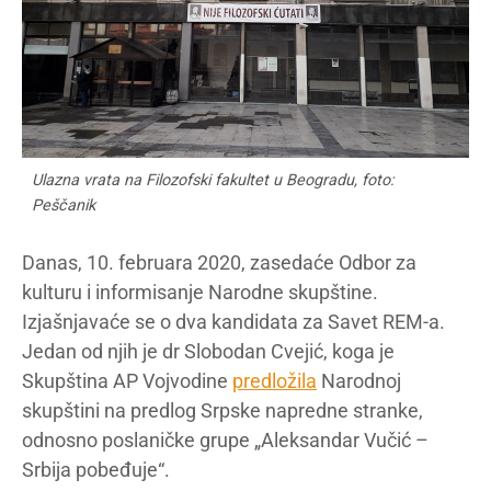
Ulazna vrata na Filozofski fakultet u Beogradu, foto:
Peščanik
Danas, 10. februara 2020, zasedaće Odbor za
kulturu i informisanje Narodne skupštine.
Izjašnjavaće se o dva kandidata za Savet REM-a.
Jedan od njih je dr Slobodan Cvejić, koga je
Skupština AP Vojvodine
predložila
Narodnoj
skupštini na predlog Srpske napredne stranke,
odnosno poslaničke grupe „Aleksandar Vučić –
Srbija pobeđuje“.