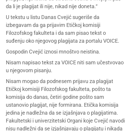
da li je plagijat ili nije, nikad nije doneta.“
U tekstu u listu Danas Cvejić sugeriše da
izbegavam da ga prijavim Etičkoj komisiji
Filozofskog fakulteta i da sam pisao tekst o
suđenju oko njegovog plagijata za portalu VOICE.
Gospodin Cvejić iznosi mnoštvo neistina.
Nisam napisao tekst za VOICE niti sam učestvovao
u njegovom pisanju.
Nisam mogao da podnesem prijavu za plagijat
Etičkoj komisiji Filozofskog fakulteta, pošto ta
komisija do danas, četiri godine pošto sam
ustanovio plagijat, nije formirana. Etička komisija
jedina je nadležna da se izjašnjava o plagijatima.
Fakultetski i univerzitetski Organi koje Cvejić navodi
nisu nadležni da se izjašnjavaju o plagijatu i nikada