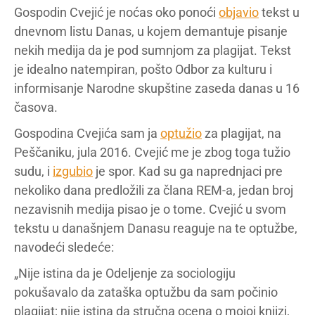
Gospodin Cvejić je noćas oko ponoći
objavio
tekst u
dnevnom listu Danas, u kojem demantuje pisanje
nekih medija da je pod sumnjom za plagijat. Tekst
je idealno natempiran, pošto Odbor za kulturu i
informisanje Narodne skupštine zaseda danas u 16
časova.
Gospodina Cvejića sam ja
optužio
za plagijat, na
Peščaniku, jula 2016. Cvejić me je zbog toga tužio
sudu, i
izgubio
je spor. Kad su ga naprednjaci pre
nekoliko dana predložili za člana REM-a, jedan broj
nezavisnih medija pisao je o tome. Cvejić u svom
tekstu u današnjem Danasu reaguje na te optužbe,
navodeći sledeće:
„Nije istina da je Odeljenje za sociologiju
pokušavalo da zataška optužbu da sam počinio
plagijat; nije istina da stručna ocena o mojoj knjizi,