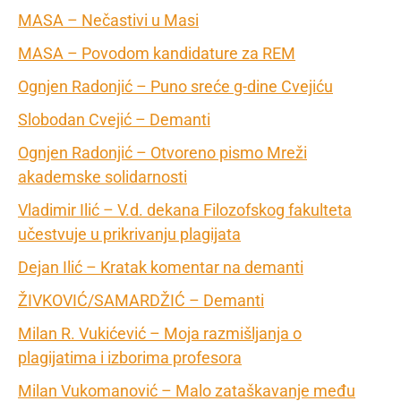
MASA – Nečastivi u Masi
MASA – Povodom kandidature za REM
Ognjen Radonjić – Puno sreće g-dine Cvejiću
Slobodan Cvejić – Demanti
Ognjen Radonjić – Otvoreno pismo Mreži
akademske solidarnosti
Vladimir Ilić – V.d. dekana Filozofskog fakulteta
učestvuje u prikrivanju plagijata
Dejan Ilić – Kratak komentar na demanti
ŽIVKOVIĆ/SAMARDŽIĆ – Demanti
Milan R. Vukićević – Moja razmišljanja o
plagijatima i izborima profesora
Milan Vukomanović – Malo zataškavanje među