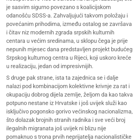
je sasvim sigurno povezano s koalicijskom
odanošću SDSS-a. Zahvaljujući takvom položaju i
povećanim prihodima, između ostalog se završava
i čitav niz modernih zgrada srpskih kulturnih
centara u većim sredinama, u sklopu čega je prije
nepunih mjesec dana predstavljen projekt budućeg
Srpskog kulturnog centra u Rijeci, koji uskoro kreće
u realizaciju, jedan od impresivnijih.
S druge pak strane, ista ta zajednica se i dalje
nalazi pod kombinacijom kolektivne krivnje za rat i
okupaciju dobrog dijela zemlje, željom da kao takva
potpuno nestane iz Hrvatske i još uvijek služi kao
isključivo pogonsko gorivo većinskog nacionalizma,
što dolazak brojnih stranih radnika i sve veći broj
ilegalnih migranata još uvijek ni blizu nije
pomaknuo s trona prvih neprijatelja nacionalističke