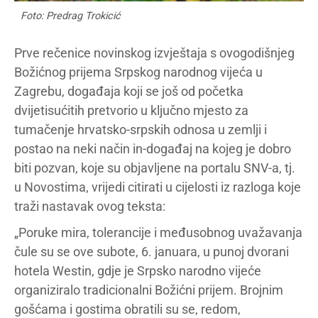
Foto: Predrag Trokicić
Prve rečenice novinskog izvještaja s ovogodišnjeg
Božićnog prijema Srpskog narodnog vijeća u
Zagrebu, događaja koji se još od početka
dvijetisućitih pretvorio u ključno mjesto za
tumačenje hrvatsko-srpskih odnosa u zemlji i
postao na neki način in-događaj na kojeg je dobro
biti pozvan, koje su objavljene na portalu SNV-a, tj.
u Novostima, vrijedi citirati u cijelosti iz razloga koje
traži nastavak ovog teksta:
„Poruke mira, tolerancije i međusobnog uvažavanja
čule su se ove subote, 6. januara, u punoj dvorani
hotela Westin, gdje je Srpsko narodno vijeće
organiziralo tradicionalni Božićni prijem. Brojnim
gošćama i gostima obratili su se, redom,