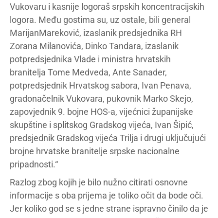
Vukovaru i kasnije logoraš srpskih koncentracijskih
logora. Među gostima su, uz ostale, bili general
MarijanMareković, izaslanik predsjednika RH
Zorana Milanovića, Dinko Tandara, izaslanik
potpredsjednika Vlade i ministra hrvatskih
branitelja Tome Medveda, Ante Sanader,
potpredsjednik Hrvatskog sabora, Ivan Penava,
gradonačelnik Vukovara, pukovnik Marko Skejo,
zapovjednik 9. bojne HOS-a, vijećnici županijske
skupštine i splitskog Gradskog vijeća, Ivan Šipić,
predsjednik Gradskog vijeća Trilja i drugi uključujući
brojne hrvatske branitelje srpske nacionalne
pripadnosti.“
Razlog zbog kojih je bilo nužno citirati osnovne
informacije s oba prijema je toliko očit da bode oči.
Jer koliko god se s jedne strane ispravno činilo da je