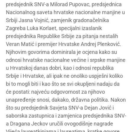
predsjednik SNV-a Milorad Pupovac, predsjednica
Nacionalnog saveta hrvatske nacionalne manjine u
Srbiji Jasna Vojnić, zamjenik gradonačelnika
Zagreba Luka Korlaet, specijalni izaslanik
predsjednika Republike Srbije za pitanja nestalih
Veran Matić i premijer Hrvatske Andrej Plenković.
Njihovim govorima dominirala je ocjena kako su
odnosi hrvatske nacionalne većine i srpske manjine
u Hrvatskoj danas dobri, kao i odnosi republika
Srbije i Hrvatske, ali ipak ne onoliko uspješni koliko
bi to mogli biti i kao što se svi okupljeni nadaju da
će postati: najveću odgovornost za njihovo
unapređenje snosi, dakako, državna politika. Nakon
što su predsjednik Savjeta SNV-a Dejan Jović i
saborska zastupnica i zamjenica predsjednika SNV-
a Dragana Jeckov uručili ovogodišnje nagrade
Vijeća laureatkinjama i laureatima, kratke govore,