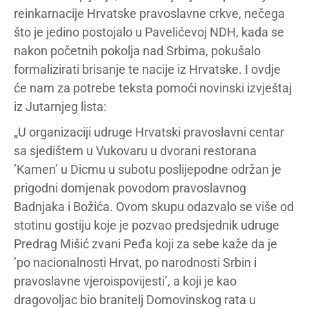
reinkarnacije Hrvatske pravoslavne crkve, nečega
što je jedino postojalo u Pavelićevoj NDH, kada se
nakon početnih pokolja nad Srbima, pokušalo
formalizirati brisanje te nacije iz Hrvatske. I ovdje
će nam za potrebe teksta pomoći novinski izvještaj
iz Jutarnjeg lista:
„U organizaciji udruge Hrvatski pravoslavni centar
sa sjedištem u Vukovaru u dvorani restorana
’Kamen’ u Dicmu u subotu poslijepodne održan je
prigodni domjenak povodom pravoslavnog
Badnjaka i Božića. Ovom skupu odazvalo se više od
stotinu gostiju koje je pozvao predsjednik udruge
Predrag Mišić zvani Peđa koji za sebe kaže da je
’po nacionalnosti Hrvat, po narodnosti Srbin i
pravoslavne vjeroispovijesti’, a koji je kao
dragovoljac bio branitelj Domovinskog rata u