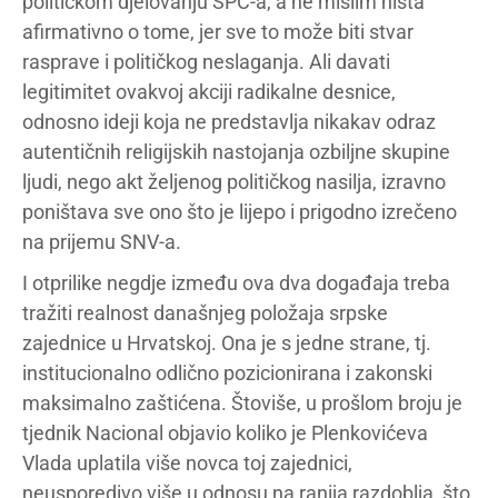
političkom djelovanju SPC-a, a ne mislim ništa
afirmativno o tome, jer sve to može biti stvar
rasprave i političkog neslaganja. Ali davati
legitimitet ovakvoj akciji radikalne desnice,
odnosno ideji koja ne predstavlja nikakav odraz
autentičnih religijskih nastojanja ozbiljne skupine
ljudi, nego akt željenog političkog nasilja, izravno
poništava sve ono što je lijepo i prigodno izrečeno
na prijemu SNV-a.
I otprilike negdje između ova dva događaja treba
tražiti realnost današnjeg položaja srpske
zajednice u Hrvatskoj. Ona je s jedne strane, tj.
institucionalno odlično pozicionirana i zakonski
maksimalno zaštićena. Štoviše, u prošlom broju je
tjednik Nacional objavio koliko je Plenkovićeva
Vlada uplatila više novca toj zajednici,
neusporedivo više u odnosu na ranija razdoblja, što