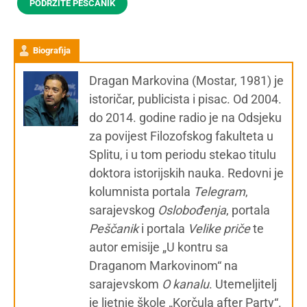
PODRŽITE PEŠČANIK
Biografija
Dragan Markovina (Mostar, 1981) je
istoričar, publicista i pisac. Od 2004.
do 2014. godine radio je na Odsjeku
za povijest Filozofskog fakulteta u
Splitu, i u tom periodu stekao titulu
doktora istorijskih nauka. Redovni je
kolumnista portala
Telegram
,
sarajevskog
Oslobođenja
, portala
Peščanik
i portala
Velike priče
te
autor emisije „U kontru sa
Draganom Markovinom“ na
sarajevskom
O kanalu
. Utemeljitelj
je ljetnje škole „Korčula after Party“.