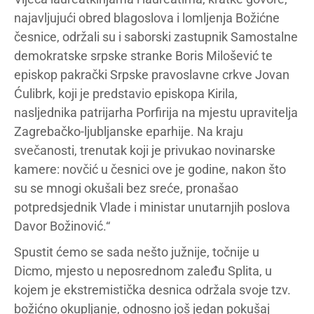
najavljujući obred blagoslova i lomljenja Božićne
česnice, održali su i saborski zastupnik Samostalne
demokratske srpske stranke Boris Milošević te
episkop pakrački Srpske pravoslavne crkve Jovan
Ćulibrk, koji je predstavio episkopa Kirila,
nasljednika patrijarha Porfirija na mjestu upravitelja
Zagrebačko-ljubljanske eparhije. Na kraju
svečanosti, trenutak koji je privukao novinarske
kamere: novčić u česnici ove je godine, nakon što
su se mnogi okušali bez sreće, pronašao
potpredsjednik Vlade i ministar unutarnjih poslova
Davor Božinović.“
Spustit ćemo se sada nešto južnije, točnije u
Dicmo, mjesto u neposrednom zaleđu Splita, u
kojem je ekstremistička desnica održala svoje tzv.
božićno okupljanje, odnosno još jedan pokušaj